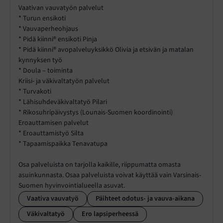
Vaativan vauvatyön palvelut
* Turun ensikoti
* Vauvaperheohjaus
* Pidä kiinni® ensikoti Pinja
* Pidä kiinni® avopalveluyksikkö Olivia ja etsivän ja matalan
kynnyksen työ
* Doula – toiminta
Kriisi- ja väkivaltatyön palvelut
* Turvakoti
* Lähisuhdeväkivaltatyö Pilari
* Rikosuhripäivystys (Lounais-Suomen koordinointi)
Eroauttamisen palvelut
* Eroauttamistyö Silta
* Tapaamispaikka Tenavatupa
Osa palveluista on tarjolla kaikille, riippumatta omasta
asuinkunnasta. Osaa palveluista voivat käyttää vain Varsinais-
Suomen hyvinvointialueella asuvat.
Vaativa vauvatyö
Päihteet odotus- ja vauva-aikana
Väkivaltatyö
Ero lapsiperheessä