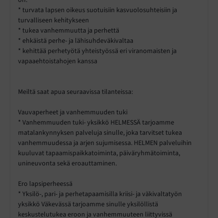
* turvata lapsen oikeus suotuisiin kasvuolosuhteisiin ja
turvalliseen kehitykseen
* tukea vanhemmuutta ja perhettä
* ehkäistä perhe- ja lähisuhdeväkivaltaa
* kehittää perhetyötä yhteistyössä eri viranomaisten ja
vapaaehtoistahojen kanssa
Meiltä saat apua seuraavissa tilanteissa:
Vauvaperheet ja vanhemmuuden tuki
* Vanhemmuuden tuki- yksikkö HELMESSÄ tarjoamme
matalankynnyksen palveluja sinulle, joka tarvitset tukea
vanhemmuudessa ja arjen sujumisessa. HELMEN palveluihin
kuuluvat tapaamispaikkatoiminta, päiväryhmätoiminta,
unineuvonta sekä eroauttaminen.
Ero lapsiperheessä
* Yksilö-, pari- ja perhetapaamisilla kriisi- ja väkivaltatyön
yksikkö Väkevässä tarjoamme sinulle yksilöllistä
keskustelutukea eroon ja vanhemmuuteen liittyvissä