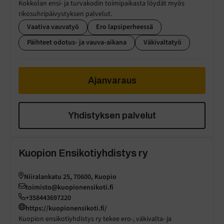
Kokkolan ensi- ja turvakodin toimipaikasta löydät myös
rikosuhripäivystyksen palvelut.
Vaativa vauvatyö
Ero lapsiperheessä
Päihteet odotus- ja vauva-aikana
Väkivaltatyö
Ajanvaraus
Yhdistyksen palvelut
Kuopion Ensikotiyhdistys ry
Niiralankatu 25, 70600, Kuopio
toimisto@kuopionensikoti.fi
+358443697220
https://kuopionensikoti.fi/
Kuopion ensikotiyhdistys ry tekee ero-, väkivalta- ja