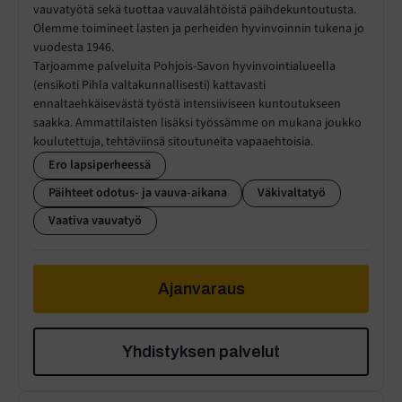
vauvatyötä sekä tuottaa vauvalähtöistä päihdekuntoutusta.
Olemme toimineet lasten ja perheiden hyvinvoinnin tukena jo
vuodesta 1946.
Tarjoamme palveluita Pohjois-Savon hyvinvointialueella
(ensikoti Pihla valtakunnallisesti) kattavasti
ennaltaehkäisevästä työstä intensiiviseen kuntoutukseen
saakka. Ammattilaisten lisäksi työssämme on mukana joukko
koulutettuja, tehtäviinsä sitoutuneita vapaaehtoisia.
Ero lapsiperheessä
Päihteet odotus- ja vauva-aikana
Väkivaltatyö
Vaativa vauvatyö
Ajanvaraus
Yhdistyksen palvelut