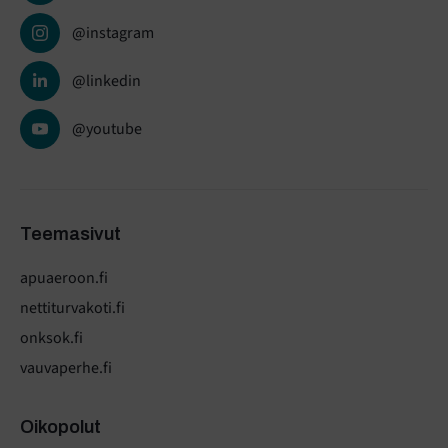
@instagram
@linkedin
@youtube
Teemasivut
apuaeroon.fi
nettiturvakoti.fi
onksok.fi
vauvaperhe.fi
Oikopolut