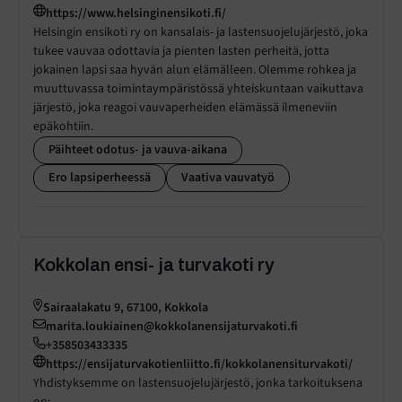
https://www.helsinginensikoti.fi/
Helsingin ensikoti ry on kansalais- ja lastensuojelujärjestö, joka
tukee vauvaa odottavia ja pienten lasten perheitä, jotta
jokainen lapsi saa hyvän alun elämälleen. Olemme rohkea ja
muuttuvassa toimintaympäristössä yhteiskuntaan vaikuttava
järjestö, joka reagoi vauvaperheiden elämässä ilmeneviin
epäkohtiin.
Päihteet odotus- ja vauva-aikana
Ero lapsiperheessä
Vaativa vauvatyö
Kokkolan ensi- ja turvakoti ry
Sairaalakatu 9, 67100, Kokkola
marita.loukiainen@kokkolanensijaturvakoti.fi
+358503433335
https://ensijaturvakotienliitto.fi/kokkolanensiturvakoti/
Yhdistyksemme on lastensuojelujärjestö, jonka tarkoituksena
on: