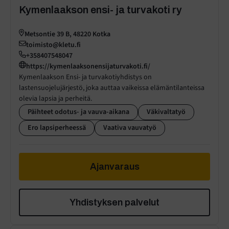
Kymenlaakson ensi- ja turvakoti ry
Metsontie 39 B, 48220 Kotka
toimisto@kletu.fi
+358407548047
https://kymenlaaksonensijaturvakoti.fi/
Kymenlaakson Ensi- ja turvakotiyhdistys on
lastensuojelujärjestö, joka auttaa vaikeissa elämäntilanteissa
olevia lapsia ja perheitä.
Päihteet odotus- ja vauva-aikana
Väkivaltatyö
Ero lapsiperheessä
Vaativa vauvatyö
Ajanvaraus
Yhdistyksen palvelut