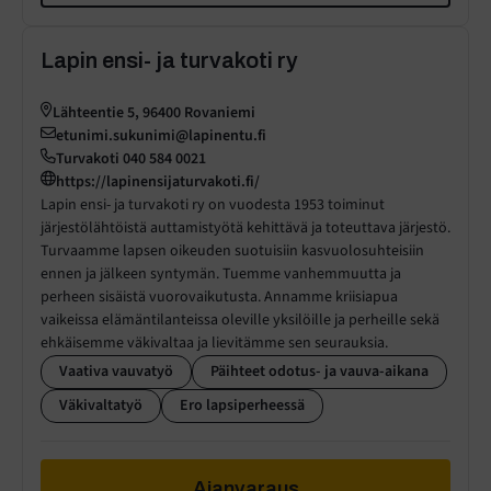
Lapin ensi- ja turvakoti ry
Lähteentie 5, 96400 Rovaniemi
etunimi.sukunimi@lapinentu.fi
Turvakoti 040 584 0021
https://lapinensijaturvakoti.fi/
Lapin ensi- ja turvakoti ry on vuodesta 1953 toiminut
järjestölähtöistä auttamistyötä kehittävä ja toteuttava järjestö.
Turvaamme lapsen oikeuden suotuisiin kasvuolosuhteisiin
ennen ja jälkeen syntymän. Tuemme vanhemmuutta ja
perheen sisäistä vuorovaikutusta. Annamme kriisiapua
vaikeissa elämäntilanteissa oleville yksilöille ja perheille sekä
ehkäisemme väkivaltaa ja lievitämme sen seurauksia.
Vaativa vauvatyö
Päihteet odotus- ja vauva-aikana
Väkivaltatyö
Ero lapsiperheessä
Ajanvaraus