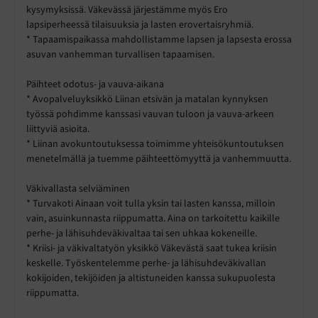
kysymyksissä. Väkevässä järjestämme myös Ero
lapsiperheessä tilaisuuksia ja lasten erovertaisryhmiä.
* Tapaamispaikassa mahdollistamme lapsen ja lapsesta erossa
asuvan vanhemman turvallisen tapaamisen.
Päihteet odotus- ja vauva-aikana
* Avopalveluyksikkö Liinan etsivän ja matalan kynnyksen
työssä pohdimme kanssasi vauvan tuloon ja vauva-arkeen
liittyviä asioita.
* Liinan avokuntoutuksessa toimimme yhteisökuntoutuksen
menetelmällä ja tuemme päihteettömyyttä ja vanhemmuutta.
Väkivallasta selviäminen
* Turvakoti Ainaan voit tulla yksin tai lasten kanssa, milloin
vain, asuinkunnasta riippumatta. Aina on tarkoitettu kaikille
perhe- ja lähisuhdeväkivaltaa tai sen uhkaa kokeneille.
* Kriisi- ja väkivaltatyön yksikkö Väkevästä saat tukea kriisin
keskelle. Työskentelemme perhe- ja lähisuhdeväkivallan
kokijoiden, tekijöiden ja altistuneiden kanssa sukupuolesta
riippumatta.