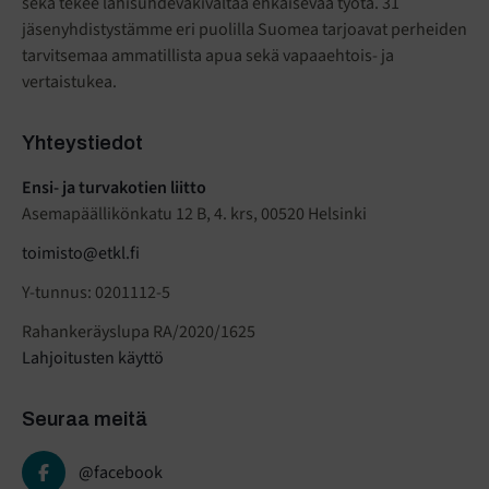
sekä tekee lähisuhdeväkivaltaa ehkäisevää työtä. 31
jäsenyhdistystämme eri puolilla Suomea tarjoavat perheiden
tarvitsemaa ammatillista apua sekä vapaaehtois- ja
vertaistukea.
Yhteystiedot
Ensi- ja turvakotien liitto
Asemapäällikönkatu 12 B, 4. krs, 00520 Helsinki
toimisto@etkl.fi
Y-tunnus: 0201112-5
Rahankeräyslupa RA/2020/1625
Lahjoitusten käyttö
Seuraa meitä
@facebook