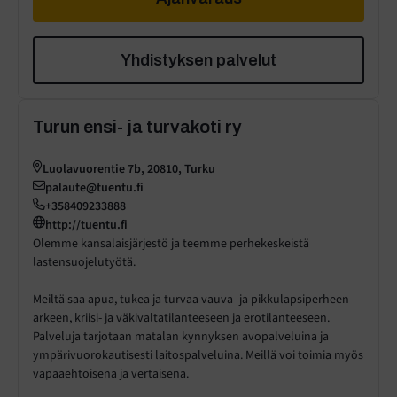
Yhdistyksen palvelut
Turun ensi- ja turvakoti ry
Luolavuorentie 7b, 20810, Turku
palaute@tuentu.fi
+358409233888
http://tuentu.fi
Olemme kansalaisjärjestö ja teemme perhekeskeistä
lastensuojelutyötä.
Meiltä saa apua, tukea ja turvaa vauva- ja pikkulapsiperheen
arkeen, kriisi- ja väkivaltatilanteeseen ja erotilanteeseen.
Palveluja tarjotaan matalan kynnyksen avopalveluina ja
ympärivuorokautisesti laitospalveluina. Meillä voi toimia myös
vapaaehtoisena ja vertaisena.