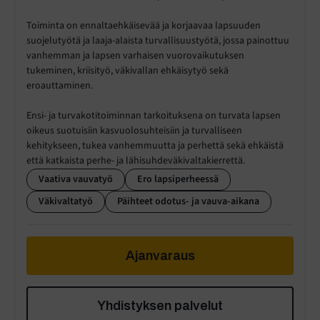
Toiminta on ennaltaehkäisevää ja korjaavaa lapsuuden
suojelutyötä ja laaja-alaista turvallisuustyötä, jossa painottuu
vanhemman ja lapsen varhaisen vuorovaikutuksen
tukeminen, kriisityö, väkivallan ehkäisytyö sekä
eroauttaminen.
Ensi- ja turvakotitoiminnan tarkoituksena on turvata lapsen
oikeus suotuisiin kasvuolosuhteisiin ja turvalliseen
kehitykseen, tukea vanhemmuutta ja perhettä sekä ehkäistä
että katkaista perhe- ja lähisuhdeväkivaltakierrettä.
Vaativa vauvatyö
Ero lapsiperheessä
Väkivaltatyö
Päihteet odotus- ja vauva-aikana
Ajanvaraus
Yhdistyksen palvelut