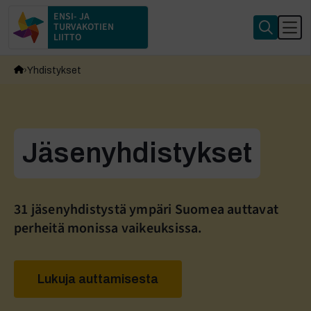
ENSI- JA
TURVAKOTIEN
LIITTO
Yhdistykset
Jäsenyhdistykset
31 jäsenyhdistystä ympäri Suomea auttavat
perheitä monissa vaikeuksissa.
Lukuja auttamisesta