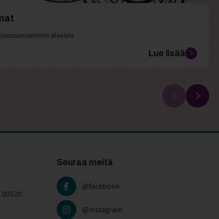
mat
oisosaamisemme alueista.
Lue lisää
Seuraa meitä
@facebook
, 00520
@instagram