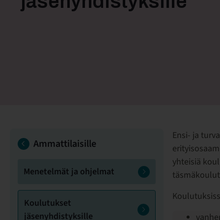
jäsenyhdistyksille
Ensi- ja turv
Ammattilaisille
erityisosaam
yhteisiä kou
Menetelmät ja ohjelmat
täsmäkoulut
Koulutuksiss
Koulutukset
jäsenyhdistyksille
vanhem