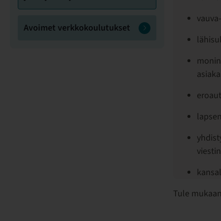
vauva-
Avoimet verkkokoulutukset
lähis
monin
asiaka
eroaut
lapsen
yhdist
viesti
kansal
Tule mukaan