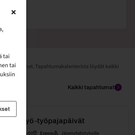
a,
 tai
nen tai
ten tapahtumat. Tapahtumakalenterista löydät kaikki
uuksiin
Kaikki tapahtumat
kset
 vauvatyö -työpajapäivät
.8.2026 klo 16:00
Espoo
Jäsenyhdistyksille