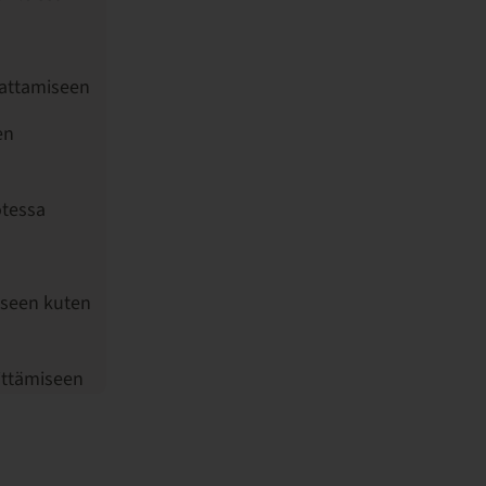
attamiseen
en
otessa
iseen kuten
ittämiseen