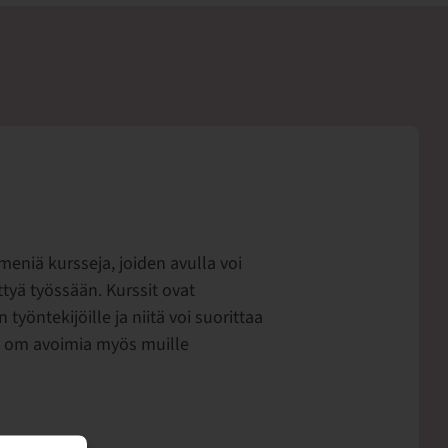
eniä kursseja, joiden avulla voi
tyä työssään. Kurssit ovat
yöntekijöille ja niitä voi suorittaa
a om avoimia myös muille
 ilmestyy noin 3-4