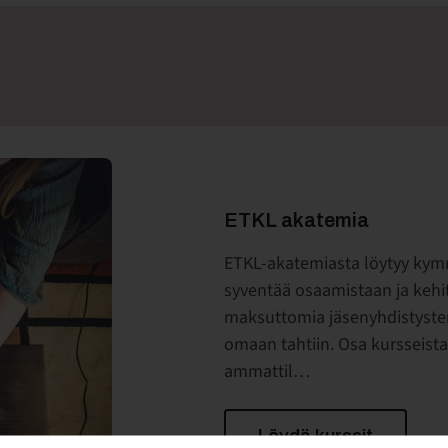
ETKL akatemia
ETKL-akatemiasta löytyy kymm
ULLE
syventää osaamistaan ja kehit
maksuttomia jäsenyhdistysten t
 Hyrrä
omaan tahtiin. Osa kursseist
a lasten ja perheiden kannalta tärkeistä asioista. Uutiskirje
ammattil…
Löydä kurssit