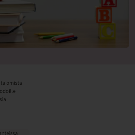
sta omista
odoille
sia
anteissa