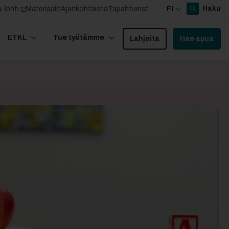
Haku
-lehti
Materiaalit
Ajankohtaista
Tapahtumat
FI
ETKL
Tue työtämme
Lahjoita
Hae apua