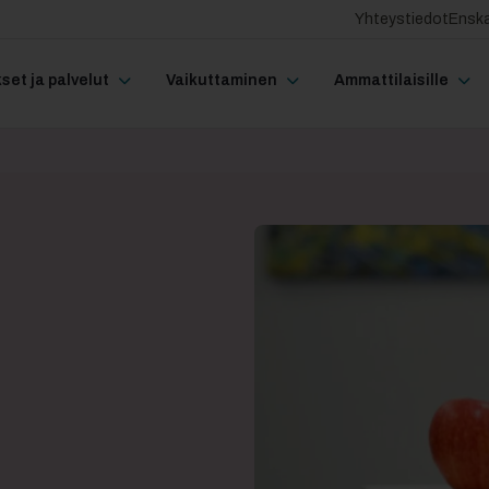
Yhteystiedot
Enska
et ja palvelut
Vaikuttaminen
Ammattilaisille