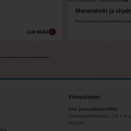
Menetelmät ja ohjel
Koulutamme ammattilaisia erik
Lue lisää
Yhteystiedot
Ensi- ja turvakotien liitto
Asemapäällikönkatu 12 B, 4. krs
Helsinki
a ja