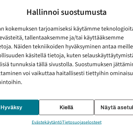
Tilaa kirje
Hallinnoi suostumusta
an kokemuksen tarjoamiseksi käytämme teknologioit
evästeitä, tallentaaksemme ja/tai käyttääksemme
ietoja. Näiden tekniikoiden hyväksyminen antaa meille
lisuuden käsitellä tietoja, kuten selauskäyttäytymistä
llisiä tunnuksia tällä sivustolla. Suostumuksen jättämi
Selaa tulevat jäsenyhdistys
taminen voi vaikuttaa haitallisesti tiettyihin ominais
järjestettävät koulutukset.
mintoihin.
Hyväksy
Kiellä
Näytä asetu
aja
Luontolähtöinen
Evästekäytäntö
Tietosuojaselosteet
26.8.2026 klo 11:00 –
27