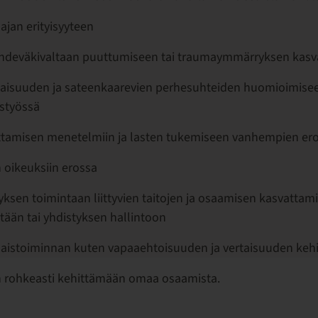
ajan erityisyyteen
uhdeväkivaltaan puuttumiseen tai traumaymmärryksen kasv
aisuuden ja sateenkaarevien perhesuhteiden huomioimise
styössä
tamisen menetelmiin ja lasten tukemiseen vanhempien er
 oikeuksiin erossa
yksen toimintaan liittyvien taitojen ja osaamisen kasvattam
ntään tai yhdistyksen hallintoon
aistoiminnan kuten vapaaehtoisuuden ja vertaisuuden keh
 rohkeasti kehittämään omaa osaamista.