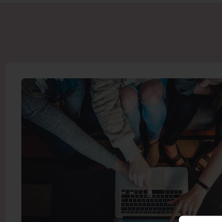
TIETOA JA TUKEA SIN
Tilaa uutiskirje
Ajankohtaista tieto
viikon välein.