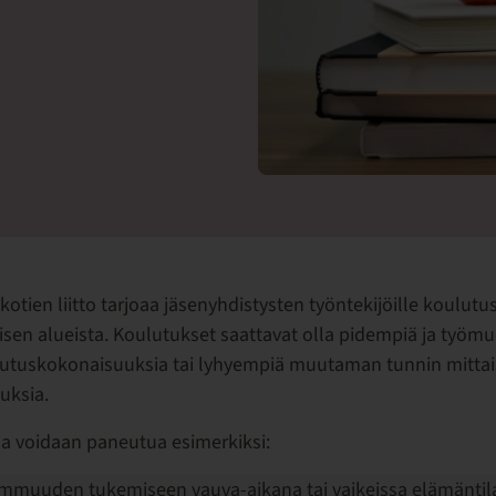
akotien liitto tarjoaa jäsenyhdistysten työntekijöille koulutu
isen alueista. Koulutukset saattavat olla pidempiä ja työmu
lutuskokonaisuuksia tai lyhyempiä muutaman tunnin mittai
uksia.
a voidaan paneutua esimerkiksi:
muuden tukemiseen vauva-aikana tai vaikeissa elämäntil