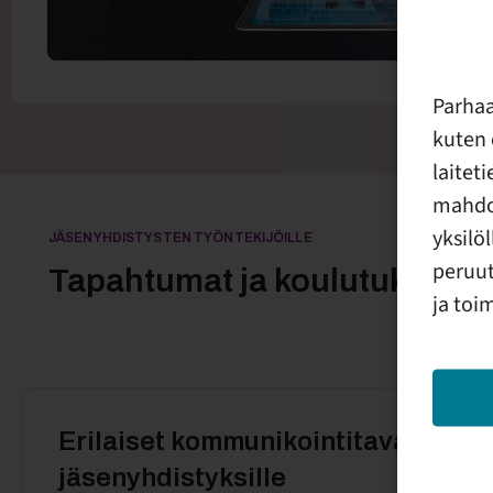
Parha
kuten 
laitet
mahdol
yksilö
JÄSENYHDISTYSTEN TYÖNTEKIJÖILLE
peruut
Tapahtumat ja koulutukset
ja toi
Erilaiset kommunikointitavat -työp
jäsenyhdistyksille