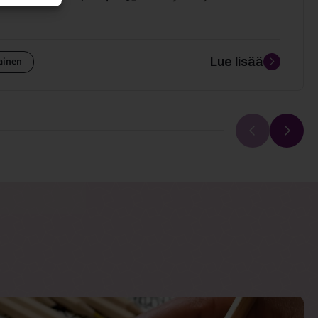
ainen
Lue lisää