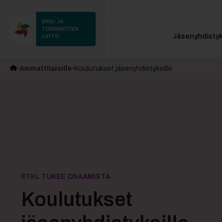
ENSI- JA
TURVAKOTIEN
LIITTO
Jäsenyhdistyks
Ammattilaisille
Koulutukset jäsenyhdistyksille
ETKL TUKEE OSAAMISTA
Koulutukset