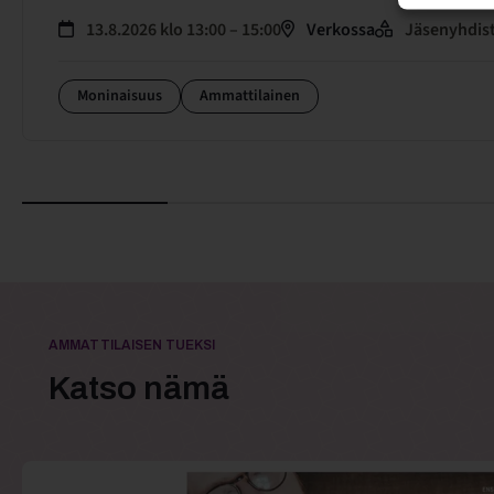
13.8.2026 klo 13:00 – 15:00
Verkossa
Jäsenyhdist
Moninaisuus
Ammattilainen
AMMATTILAISEN TUEKSI
Katso nämä