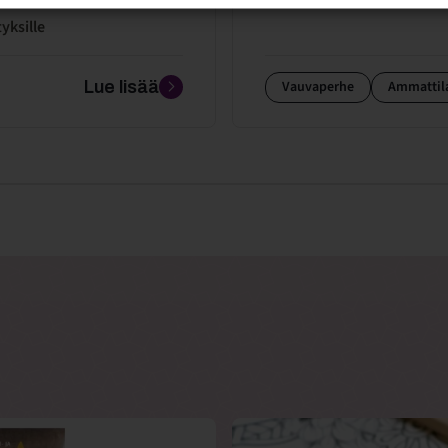
yksille
Lue lisää
Vauvaperhe
Ammattil