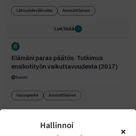
Lähisuhdeväkivalta
Ammattilainen
Lue lisää
Elämäni paras päätös. Tutkimus
ensikotityön vaikuttavuudesta (2017)
Suomi
Vauvaperhe
Ammattilainen
Lue lisää
Hallinnoi