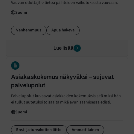
Vauvan odottajille tietoa päihteiden vaikutuksesta vauvaan.
Suomi
Vanhemmuus
Apua hakeva
Lue lisää
Asiakaskokemus näkyväksi – sujuvat
palvelupolut
Palvelupolut kuvaavat asiakkaiden kokemuksia sitä miksi hän
ei tullut autetuksi toisaalta mikä avun saamisessa edisti.
Suomi
Ensi- ja turvakotien liitto
Ammattilainen