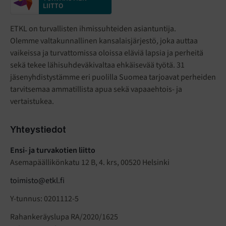
LIITTO
ETKL on turvallisten ihmissuhteiden asiantuntija.
Olemme valtakunnallinen kansalaisjärjestö
,
joka auttaa
vaikeissa ja turvattomissa oloissa eläviä lapsia ja perheitä
sekä tekee lähisuhdeväkivaltaa ehkäisevää työtä. 31
jäsenyhdistystämme eri puolilla Suomea tarjoavat perheiden
tarvitsemaa ammatillista apua sekä vapaaehtois- ja
vertaistukea.
Yhteystiedot
Ensi- ja turvakotien liitto
Asemapäällikönkatu 12 B, 4. krs, 00520 Helsinki
toimisto@etkl.fi
Y-tunnus: 0201112-5
Rahankeräyslupa RA/2020/1625