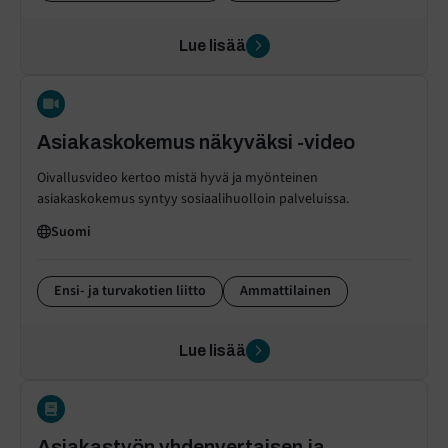
Lue lisää
Asiakaskokemus näkyväksi -video
Oivallusvideo kertoo mistä hyvä ja myönteinen
asiakaskokemus syntyy sosiaalihuolloin palveluissa.
Suomi
Ensi- ja turvakotien liitto
Ammattilainen
Lue lisää
Asiakastyön yhdenvertaisen ja