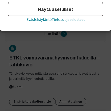
Suomi
Näytä asetukset
Vauvaperhe
Apua hakeva
Evästekäytäntö
Tietosuojaselosteet
Lue lisää
ETKL voimavarana hyvinvointialueilla –
tähtikuvio
Tähtikuvio kuvaa millaista apua yhdistykset tarjoavat lapsille
ja perheille hyvinvointialueilla.
Suomi
Ensi- ja turvakotien liitto
Ammattilainen