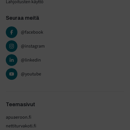
Lahjoitusten käyttö
Seuraa meitä
@facebook
@instagram
@linkedin
@youtube
Teemasivut
apuaeroon.fi
nettiturvakoti.fi