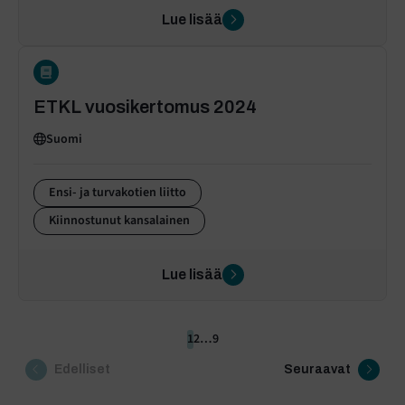
Lue lisää
ETKL vuosikertomus 2024
Suomi
Ensi- ja turvakotien liitto
Kiinnostunut kansalainen
Lue lisää
1
2
…
9
Edelliset
Seuraavat