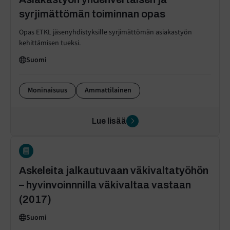
syrjimättömän toiminnan opas
Opas ETKL jäsenyhdistyksille syrjimättömän asiakastyön
kehittämisen tueksi.
Suomi
Moninaisuus
Ammattilainen
Lue lisää
Askeleita jalkautuvaan väkivaltatyöhön
– hyvinvoinnnilla väkivaltaa vastaan
(2017)
Suomi