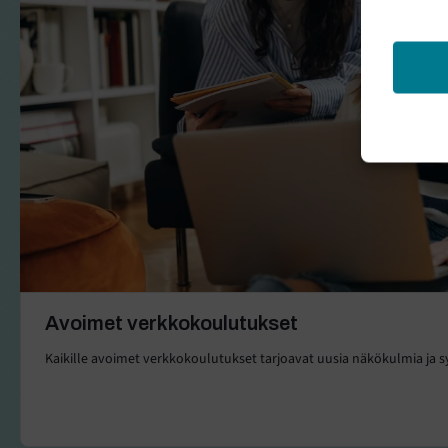
Avoimet verkkokoulutukset
Kaikille avoimet verkkokoulutukset tarjoavat uusia näkökulmia ja 