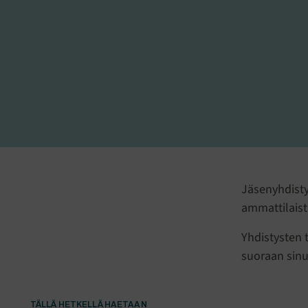
Jäsenyhdisty
ammattilais
Yhdistysten 
suoraan sinua
TIETOA JA TUKEA SIN
TÄLLÄ HETKELLÄ HAETAAN