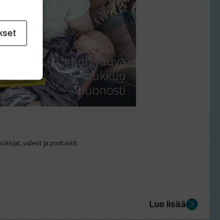
kset
sikirjat, videot ja podcastit.
Lue lisää