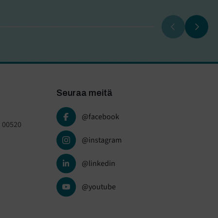
Seuraa meitä
@facebook
, 00520
@instagram
@linkedin
@youtube