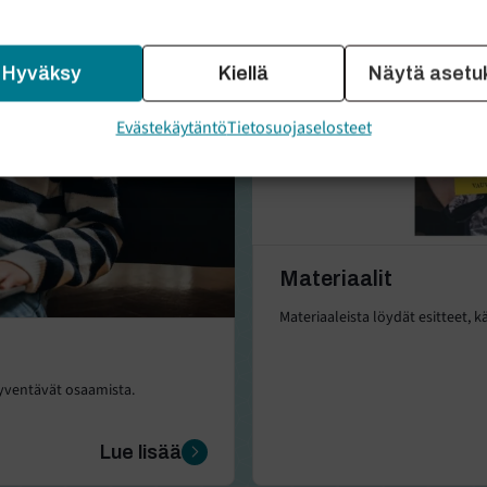
Hyväksy
Kiellä
Näytä asetu
Evästekäytäntö
Tietosuojaselosteet
Materiaalit
Materiaaleista löydät esitteet, kä
syventävät osaamista.
Lue lisää