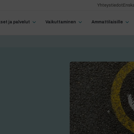
Yhteystiedot
Enska
et ja palvelut
Vaikuttaminen
Ammattilaisille