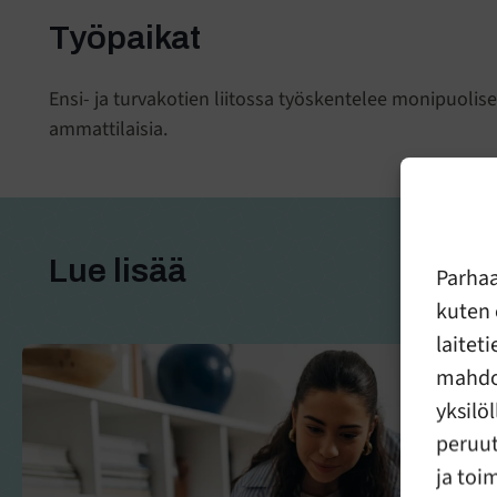
Tilaa uutiskirje
Työpaikat
Ajankohtaista tieto
Ensi- ja turvakotien liitossa työskentelee monipuolises
viikon välein.
ammattilaisia.
Lue lisää
Parha
kuten 
laitet
mahdol
yksilö
peruut
ja toi