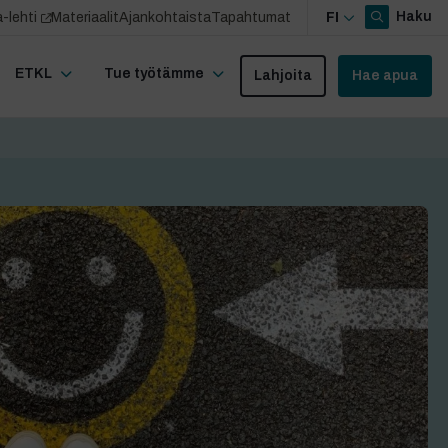
Haku
-lehti
Materiaalit
Ajankohtaista
Tapahtumat
FI
ETKL
Tue työtämme
Lahjoita
Hae apua