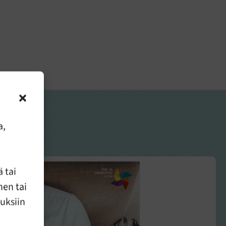
 ilmestyy noin 3-4
a,
 tai
nen tai
uuksiin