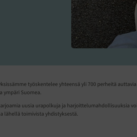
ksissämme työskentelee yhteensä yli 700 perheitä auttavia 
ta ympäri Suomea.
tarjoamia uusia urapolkuja ja harjoittelumahdollisuuksia voi
 lähellä toimivista yhdistyksestä.
ULLE