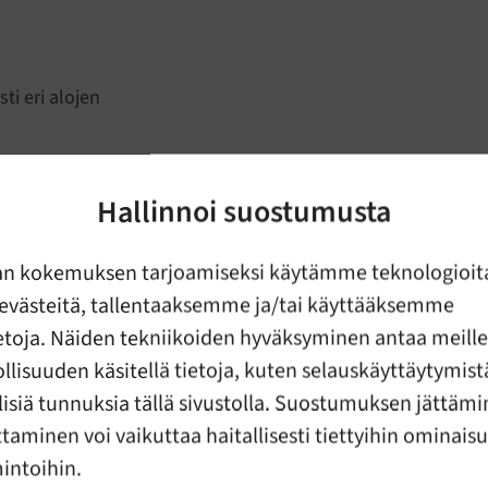
 Hyrrä
a lasten ja perheiden kannalta tärkeistä asioista. Uutiskirje
ti eri alojen
Tilaa kirje
Hallinnoi suostumusta
an kokemuksen tarjoamiseksi käytämme teknologioit
evästeitä, tallentaaksemme ja/tai käyttääksemme
ietoja. Näiden tekniikoiden hyväksyminen antaa meille
lisuuden käsitellä tietoja, kuten selauskäyttäytymistä
llisiä tunnuksia tällä sivustolla. Suostumuksen jättämi
taminen voi vaikuttaa haitallisesti tiettyihin ominais
mintoihin.