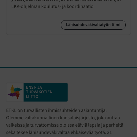
LKK-ohjelman koulutus- ja koordinaatio
Lähisuhdeväkivaltatyön tiimi
ENSI- JA
TURVAKOTIEN
LIITTO
ETKL on turvallisten ihmissuhteiden asiantuntija.
Olemme valtakunnallinen kansalaisjärjestö
,
joka auttaa
vaikeissa ja turvattomissa oloissa eläviä lapsia ja perheitä
sekä tekee lähisuhdeväkivaltaa ehkäisevää työtä. 31