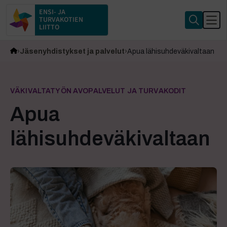
ENSI- JA
TURVAKOTIEN
LIITTO
Jäsenyhdistykset ja palvelut
Apua lähisuhdeväkivaltaan
VÄKIVALTATYÖN AVOPALVELUT JA TURVAKODIT
Apua
lähisuhdeväkivaltaan