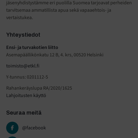
jäsenyhdistystämme eri puolilla Suomea tarjoavat perheiden
tarvitsemaa ammatillista apua sekä vapaaehtois- ja
vertaistukea.
Yhteystiedot
Ensi- ja turvakotien liitto
Asemapäällikönkatu 12 B, 4. krs, 00520 Helsinki
toimisto@etkl.fi
Y-tunnus: 0201112-5
Rahankeräyslupa RA/2020/1625
Lahjoitusten käyttö
Seuraa meitä
@facebook