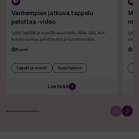
Vanhempien jatkuva tappelu
Mun
pelottaa -video
mus
Lyhyt lapsille ja nuorille suunnattu video siitä, kun
Lyhyt,
kotona tuntuu pelottavalta ja turvattomalta.
seuru
Suomi
Su
Lapset ja nuoret
Apua hakeva
Lä
Lue lisää