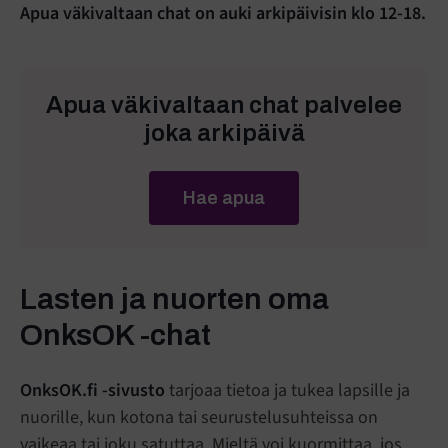
Apua väkivaltaan chat on auki arkipäivisin klo 12-18.
Apua väkivaltaan chat palvelee
joka arkipäivä
Hae apua
Lasten ja nuorten oma
OnksOK -chat
OnksOK.fi -sivusto
tarjoaa tietoa ja tukea lapsille ja
nuorille, kun kotona tai seurustelusuhteissa on
vaikeaa tai joku satuttaa.
Mieltä voi kuormittaa, jos