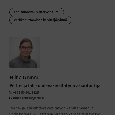
Lähisuhdeväkivaltatyön tiimi
Verkkoauttamisen kehittäjäryhmä
Niina Remsu
Perhe- ja lähisuhdeväkivaltatyön asiantuntija
+358 50 441 8825
niina.remsu@etkl.fi
Perhe- ja lähisuhdeväkivaltatyön kehittäminen ja
yhdistysten tuki, lasten ja nuorten kanssa tehtävä työ,