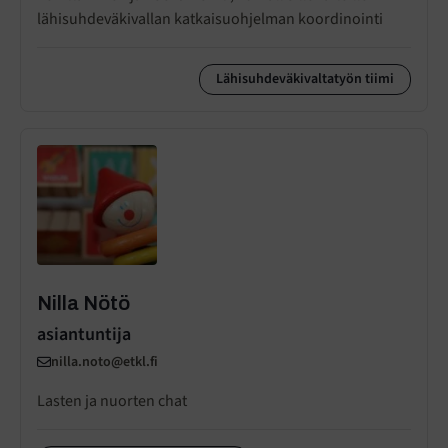
lähisuhdeväkivallan katkaisuohjelman koordinointi
Lähisuhdeväkivaltatyön tiimi
Nilla Nötö
asiantuntija
nilla.noto@etkl.fi
Lasten ja nuorten chat