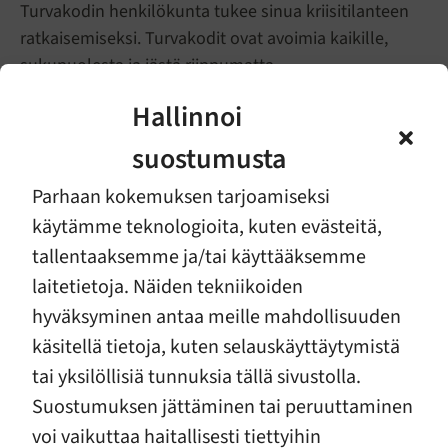
Turvakodin henkilökunta tukee sinua kriisitilanteen
ratkaisemiseksi. Turvakodit ovat avoimia kaikille,
sukupuolesta ja iästä riippumatta.
Erityistä huomiota kiinnitetään väkivaltaa kokeneiden
Hallinnoi
lasten auttamiseen. Tärkein tavoite on aina varmistaa
suostumusta
lapsen hyvinvointi kaikissa tilanteissa. Turvakodissa
lapset kohdataan ja kuullaan, ja työntekijät auttavat
Parhaan kokemuksen tarjoamiseksi
heitä käsittelemään vaikeita kokemuksia väkivallasta.
käytämme teknologioita, kuten evästeitä,
tallentaaksemme ja/tai käyttääksemme
Turvakotien yhteystiedot ja lisää tietoa
laitetietoja. Näiden tekniikoiden
Nettiturvakodissa
hyväksyminen antaa meille mahdollisuuden
Mietitkö turvakotiin lähtemistä?
käsitellä tietoja, kuten selauskäyttäytymistä
tai yksilöllisiä tunnuksia tällä sivustolla.
Suostumuksen jättäminen tai peruuttaminen
voi vaikuttaa haitallisesti tiettyihin
ÄLÄ JÄÄ YKSIN