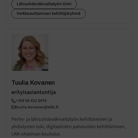
Lähisuhdeväkivaltatyön tiimi
Verkkoauttamisen kehittäjäryhmä
Tuulia Kovanen
erityisasiantuntija
+358 50 432 8470
tuulia.kovanen@etkl.fi
Perhe- ja lähisuhdeväkivaltatyön kehittäminen ja
yhdistysten tuki, digitaalisten palveuiden kehittäminen,
LKK-ohjelman koulutus