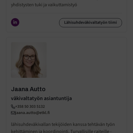
yhdistysten tuki ja vaikuttamistyö
Lähisuhdeväkivaltatyön tiimi
Jaana Autto
väkivaltatyön asiantuntija
+358 50 303 5132
jaana.autto@etkl.fi
lähisuhdeväkivallan tekijöiden kanssa tehtävän työn
kehittäminen ja koordinointi, Turvallisille raiteille -