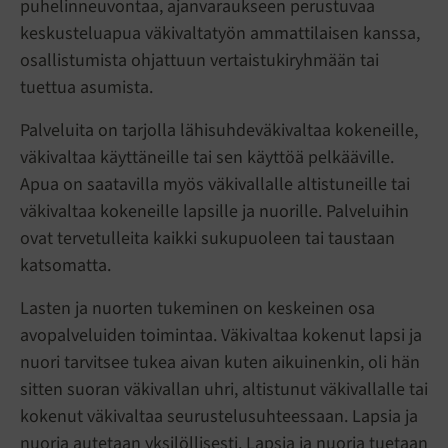
puhelinneuvontaa, ajanvaraukseen perustuvaa
keskusteluapua väkivaltatyön ammattilaisen kanssa,
osallistumista ohjattuun vertaistukiryhmään tai
tuettua asumista.
Palveluita on tarjolla lähisuhdeväkivaltaa kokeneille,
väkivaltaa käyttäneille tai sen käyttöä pelkääville.
Apua on saatavilla myös väkivallalle altistuneille tai
väkivaltaa kokeneille lapsille ja nuorille. Palveluihin
ovat tervetulleita kaikki sukupuoleen tai taustaan
katsomatta.
Lasten ja nuorten tukeminen on keskeinen osa
avopalveluiden toimintaa. Väkivaltaa kokenut lapsi ja
nuori tarvitsee tukea aivan kuten aikuinenkin, oli hän
sitten suoran väkivallan uhri, altistunut väkivallalle tai
kokenut väkivaltaa seurustelusuhteessaan. Lapsia ja
nuoria autetaan yksilöllisesti. Lapsia ja nuoria tuetaan