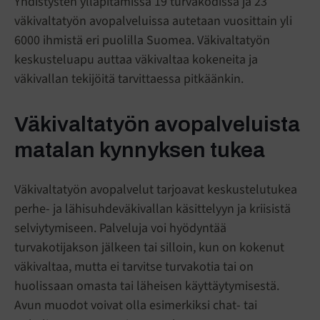
Yhdistysten ylläpitämissä 19 turvakodissa ja 23
väkivaltatyön avopalveluissa autetaan vuosittain yli
6000 ihmistä eri puolilla Suomea. Väkivaltatyön
keskusteluapu auttaa väkivaltaa kokeneita ja
väkivallan tekijöitä tarvittaessa pitkäänkin.
Väkivaltatyön avopalveluista
matalan kynnyksen tukea
Väkivaltatyön avopalvelut tarjoavat keskustelutukea
perhe- ja lähisuhdeväkivallan käsittelyyn ja kriisistä
selviytymiseen. Palveluja voi hyödyntää
turvakotijakson jälkeen tai silloin, kun on kokenut
väkivaltaa, mutta ei tarvitse turvakotia tai on
huolissaan omasta tai läheisen käyttäytymisestä.
Avun muodot voivat olla esimerkiksi chat- tai