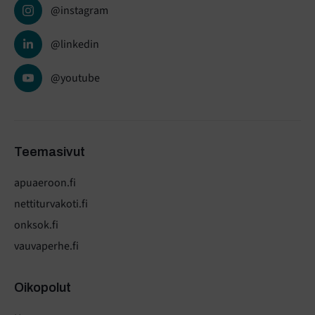
@instagram
@linkedin
@youtube
Teemasivut
apuaeroon.fi
nettiturvakoti.fi
onksok.fi
vauvaperhe.fi
Oikopolut