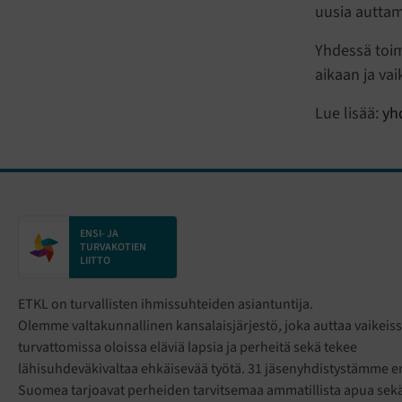
uusia auttam
Yhdessä toim
aikaan ja vai
Lue lisää:
yh
ENSI- JA
TURVAKOTIEN
LIITTO
ETKL on turvallisten ihmissuhteiden asiantuntija.
Olemme valtakunnallinen kansalaisjärjestö
,
joka auttaa vaikeiss
turvattomissa oloissa eläviä lapsia ja perheitä sekä tekee
lähisuhdeväkivaltaa ehkäisevää työtä. 31 jäsenyhdistystämme eri
Suomea tarjoavat perheiden tarvitsemaa ammatillista apua sek