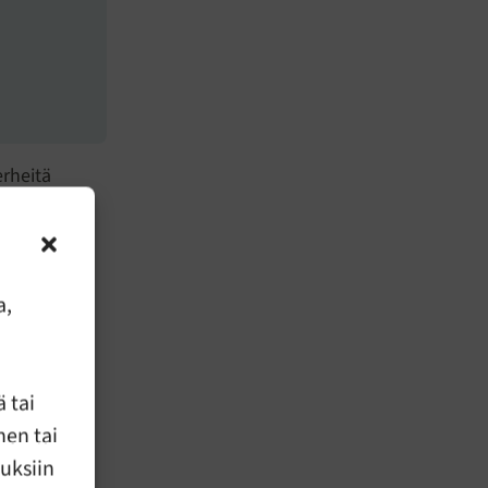
rheitä
 myös
lapsen
a,
ertovat
 tai
nen tai
uuksiin