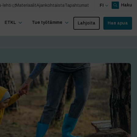
Haku
-lehti
Materiaalit
Ajankohtaista
Tapahtumat
FI
ETKL
Tue työtämme
Lahjoita
Hae apua