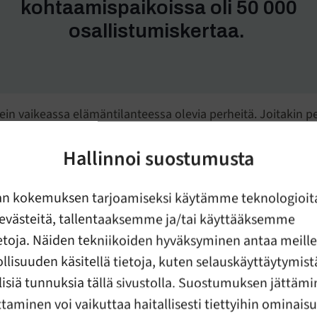
kohtaamispaikoissa oli 50 000
osallistumiskertaa.
n vaikeassa elämäntilanteessa olevia perheitä. Joitakin pe
n unikoulu, toisia perheväkivallan katkaiseminen. Apua on
 päihteet tai mielenterveyden ongelmat ovat vaarantaneet 
Hallinnoi suostumusta
asvun.
an kokemuksen tarjoamiseksi käytämme teknologioit
oden 2025 keskeisimmät luvut
evästeitä, tallentaaksemme ja/tai käyttääksemme
ksemme väkivaltatyöstä, vauvaperheille annetusta tuesta,
ietoja. Näiden tekniikoiden hyväksyminen antaa meille
erotilanteisiin. Vapaaehtois- ja kansalaistoiminnan luvut k
masta työstä avun takana.
lisuuden käsitellä tietoja, kuten selauskäyttäytymistä
llisiä tunnuksia tällä sivustolla. Suostumuksen jättämi
utoimme vuonna 2025
taminen voi vaikuttaa haitallisesti tiettyihin ominais