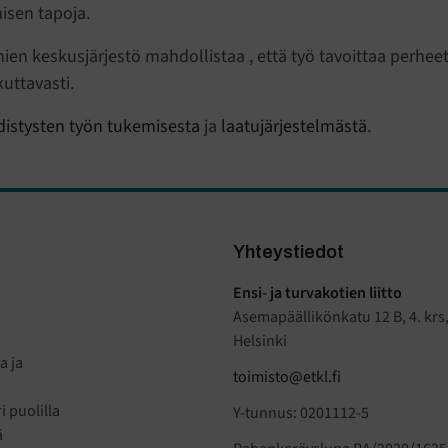
isen tapoja.
ien keskusjärjestö mahdollistaa , että työ tavoittaa perhee
kuttavasti.
distysten työn tukemisesta
ja
laatujärjestelmästä
.
Yhteystiedot
Ensi- ja turvakotien liitto
Asemapäällikönkatu 12 B, 4. krs
Helsinki
a ja
toimisto@etkl.fi
 puolilla
Y-tunnus: 0201112-5
ä