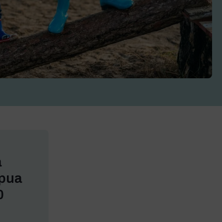
a
Apua
0