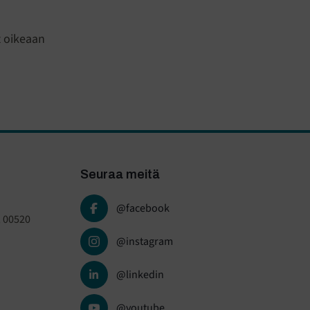
t oikeaan
Seuraa meitä
@facebook
, 00520
@instagram
@linkedin
@youtube