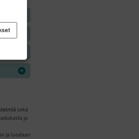
kset
estelmiä
sekä
aadukasta ja
iin ja luodaan