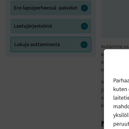
Ero lapsiperheessä -palvelut
Laatujärjestelmä
Lukuja auttamisesta
Autamme usei
auttaa vauva
annettu, kun
turvallisen k
Parha
Alla näet vu
kuten 
jäsenyhdisty
laitet
avusta sekä 
korvaamatto
mahdol
yksilö
Näin a
peruut