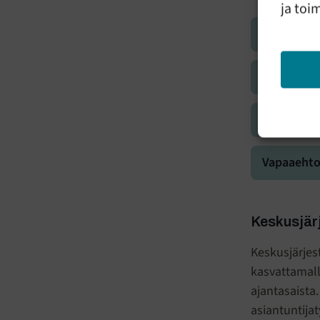
ja toi
Apu lähisu
Vauvaperhe
Apu lapsip
Vapaaehtoi
Keskusjärj
Keskusjärjes
kasvattamall
ajantasaista
asiantuntija