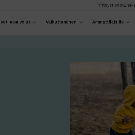
Yhteystiedot
Enska
et ja palvelut
Vaikuttaminen
Ammattilaisille