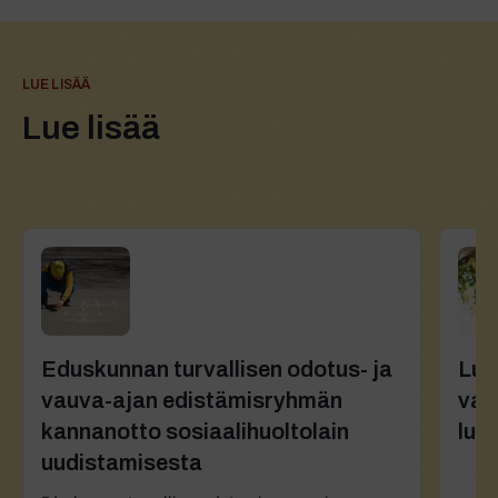
LUE LISÄÄ
Lue lisää
Eduskunnan turvallisen odotus- ja
Luo
vauva-ajan edistämisryhmän
vai
kannanotto sosiaalihuoltolain
luo
uudistamisesta