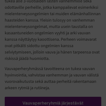
tukea alle 3-vuotiaiden lasten vanhemmille sekä
odottaville perheille, jotka kamppailevat esimerkiksi
mielenterveysongelmien tai muiden elämänhallinnan
haasteiden kanssa. Yleisin tulosyy on vanhemman
mielenterveysongelmat, mutta usein taustalla on
kasaantuneiden ongelmien vyyhti ja arki vauvan
kanssa näyttäytyy kaoottisena. Perheen voimavarat
ovat pitkälti sidottu ongelmien kanssa
selviytymiseen, jolloin vauva ja hänen tarpeensa ovat
riskissä jäädä huomiotta.
Vauvaperheryhmässä tavoitteena on tukea vauvan
hyvinvointia, vahvistaa vanhemman ja vauvan välistä
vuorovaikutusta sekä auttaa perheitä rakentamaan
arkeen rytmiä ja rutiineja.
Vauvaperheryhmiä järjestävät