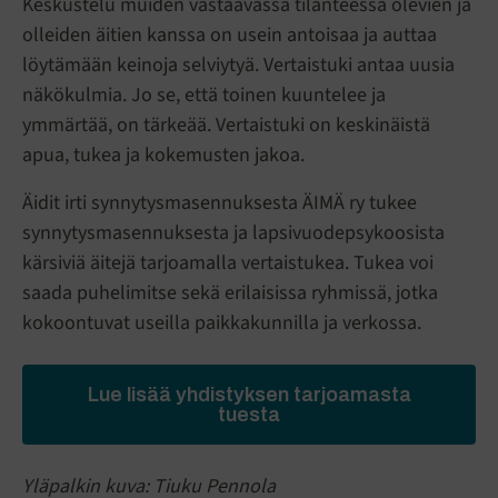
Keskustelu muiden vastaavassa tilanteessa olevien ja
olleiden äitien kanssa on usein antoisaa ja auttaa
löytämään keinoja selviytyä. Vertaistuki antaa uusia
näkökulmia. Jo se, että toinen kuuntelee ja
ymmärtää, on tärkeää. Vertaistuki on keskinäistä
apua, tukea ja kokemusten jakoa.
Äidit irti synnytysmasennuksesta ÄIMÄ ry tukee
synnytysmasennuksesta ja lapsivuodepsykoosista
kärsiviä äitejä tarjoamalla vertaistukea. Tukea voi
saada puhelimitse sekä erilaisissa ryhmissä, jotka
kokoontuvat useilla paikkakunnilla ja verkossa.
Lue lisää yhdistyksen tarjoamasta
tuesta
Yläpalkin kuva: Tiuku Pennola