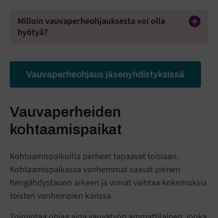
Milloin vauvaperheohjauksesta voi olla
hyötyä?
Vauvaperheohjaus jäsenyhdistyksissä
Vauvaperheiden
kohtaamispaikat
Kohtaamispaikoilla perheet tapaavat toisiaan.
Kohtaamispaikassa vanhemmat saavat pienen
hengähdystauon arkeen ja voivat vaihtaa kokemuksia
toisten vanhempien kanssa.
Toimintaa ohjaa aina vauvatyön ammattilainen, jonka