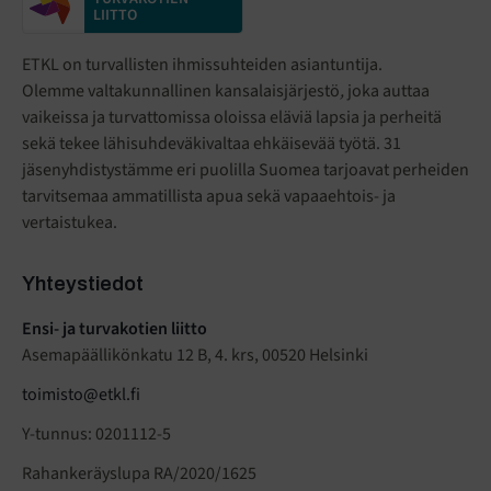
LIITTO
ETKL on turvallisten ihmissuhteiden asiantuntija.
Olemme valtakunnallinen kansalaisjärjestö
,
joka auttaa
vaikeissa ja turvattomissa oloissa eläviä lapsia ja perheitä
sekä tekee lähisuhdeväkivaltaa ehkäisevää työtä. 31
jäsenyhdistystämme eri puolilla Suomea tarjoavat perheiden
tarvitsemaa ammatillista apua sekä vapaaehtois- ja
vertaistukea.
Yhteystiedot
Ensi- ja turvakotien liitto
Asemapäällikönkatu 12 B, 4. krs, 00520 Helsinki
toimisto@etkl.fi
Y-tunnus: 0201112-5
Rahankeräyslupa RA/2020/1625