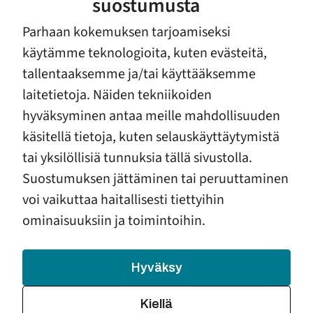
suostumusta
Parhaan kokemuksen tarjoamiseksi
käytämme teknologioita, kuten evästeitä,
Mahdottoman tuntuisistakin tilanteista voi
tallentaaksemme ja/tai käyttääksemme
selvitä. Pidä kiinni- ensikodit ja -avopalvelut
laitetietoja. Näiden tekniikoiden
ovat erikoistuneita auttamaan
hyväksyminen antaa meille mahdollisuuden
päihdeongelmaisia vanhempia. Hoidossa
käsitellä tietoja, kuten selauskäyttäytymistä
opetellaan elämään ilman päihteitä ja
tai yksilöllisiä tunnuksia tällä sivustolla.
kasvetaan vanhemmaksi. Ammattilaisten lisäksi
Suostumuksen jättäminen tai peruuttaminen
tukena on toiset samassa tilanteessa olevat
äidit ja isät.
voi vaikuttaa haitallisesti tiettyihin
ominaisuuksiin ja toimintoihin.
Hyväksy
Pidä kiinni® -kuntoutuksessa asioita tarkastellaan
erityisesti vauvan ja vanhemmuuden näkökulmasta.
Kiellä
Kuntoutuksen perusta on työntekijän ja asiakkaan