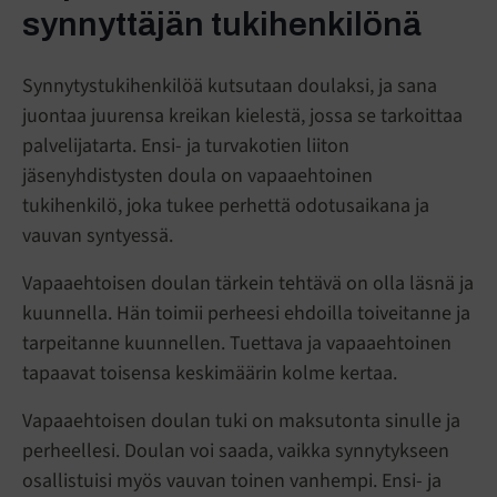
synnyttäjän tukihenkilönä
Synnytystukihenkilöä kutsutaan doulaksi, ja sana
juontaa juurensa kreikan kielestä, jossa se tarkoittaa
palvelijatarta. Ensi- ja turvakotien liiton
jäsenyhdistysten doula on vapaaehtoinen
tukihenkilö, joka tukee perhettä odotusaikana ja
vauvan syntyessä.
Vapaaehtoisen doulan tärkein tehtävä on olla läsnä ja
kuunnella. Hän toimii perheesi ehdoilla toiveitanne ja
tarpeitanne kuunnellen. Tuettava ja vapaaehtoinen
tapaavat toisensa keskimäärin kolme kertaa.
Vapaaehtoisen doulan tuki on maksutonta sinulle ja
perheellesi. Doulan voi saada, vaikka synnytykseen
osallistuisi myös vauvan toinen vanhempi. Ensi- ja