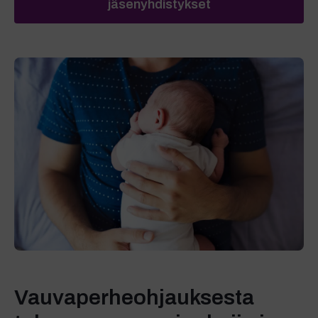
jäsenyhdistykset
Vauvaperheohjauksesta