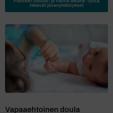
Päihteet odotus- ja vauva-aikana -työtä
tekevät jäsenyhdistykset
Vapaaehtoinen doula