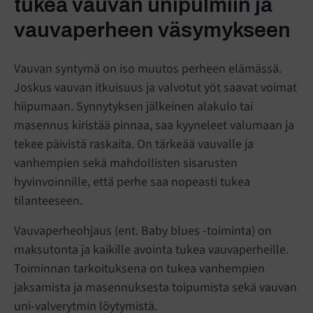
tukea vauvan unipulmiin ja
vauvaperheen väsymykseen
Vauvan syntymä on iso muutos perheen elämässä.
Joskus vauvan itkuisuus ja valvotut yöt saavat voimat
hiipumaan. Synnytyksen jälkeinen alakulo tai
masennus kiristää pinnaa, saa kyyneleet valumaan ja
tekee päivistä raskaita. On tärkeää vauvalle ja
vanhempien sekä mahdollisten sisarusten
hyvinvoinnille, että perhe saa nopeasti tukea
tilanteeseen.
Vauvaperheohjaus (ent. Baby blues -toiminta) on
maksutonta ja kaikille avointa tukea vauvaperheille.
Toiminnan tarkoituksena on tukea vanhempien
jaksamista ja masennuksesta toipumista sekä vauvan
uni-valverytmin löytymistä.