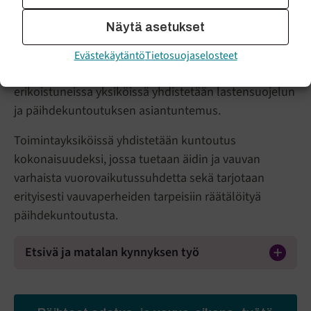
välinen luottamuksellinen suhde sekä
Näytä asetukset
samankaltaisessa tilanteessa olevien perheiden
keskinäinen tuki. Raskaana olevien naisten ja
Evästekäytäntö
Tietosuojaselosteet
vauvaperheiden päihdeongelmien hoitoon
erikoistuneissa yksiköissä yhdistetään lastensuojelun
ja päihdekuntoutuksen asiantuntemus.
Toimintayksiköissä yhdistetään kuntoutus
kokonaisuudeksi, jossa tuetaan äidin ja vauvan
varhaista vuorovaikutussuhdetta sekä tarjotaan
erityisesti vauvaperheiden tarpeisiin räätälöityä
päihdekuntoutusta.
Etsivä ja matalan kynnyksen työ