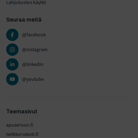
Lahjoitusten käyttö
Seuraa meitä
@facebook
@instagram
@linkedin
@youtube
Teemasivut
apuaeroon.fi
nettiturvakoti.fi