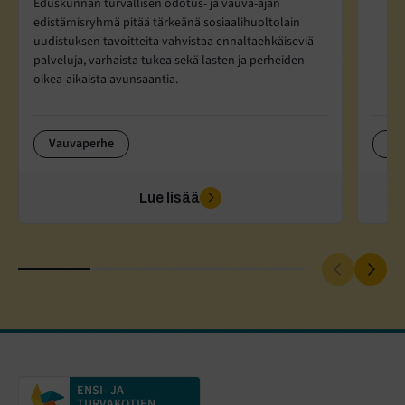
Eduskunnan turvallisen odotus- ja vauva-ajan
edistämisryhmä pitää tärkeänä sosiaalihuoltolain
uudistuksen tavoitteita vahvistaa ennaltaehkäiseviä
palveluja, varhaista tukea sekä lasten ja perheiden
oikea-aikaista avunsaantia.
Vauvaperhe
Va
Lue lisää
ENSI- JA
TURVAKOTIEN