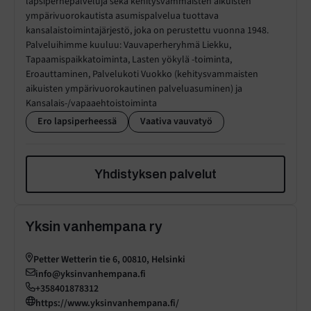
lapsiperhepalveluja sekä kehitysvammaisten aikuisten
ympärivuorokautista asumispalvelua tuottava
kansalaistoimintajärjestö, joka on perustettu vuonna 1948.
Palveluihimme kuuluu: Vauvaperheryhmä Liekku,
Tapaamispaikkatoiminta, Lasten yökylä -toiminta,
Eroauttaminen, Palvelukoti Vuokko (kehitysvammaisten
aikuisten ympärivuorokautinen palveluasuminen) ja
Kansalais-/vapaaehtoistoiminta
Ero lapsiperheessä
Vaativa vauvatyö
Yhdistyksen palvelut
Yksin vanhempana ry
Petter Wetterin tie 6, 00810, Helsinki
info@yksinvanhempana.fi
+358401878312
https://www.yksinvanhempana.fi/