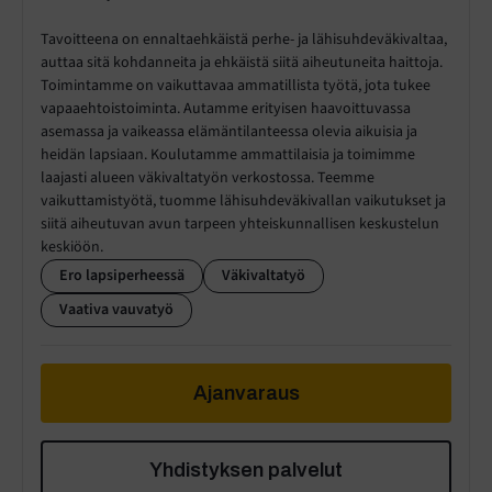
Tavoitteena on ennaltaehkäistä perhe- ja lähisuhdeväkivaltaa,
auttaa sitä kohdanneita ja ehkäistä siitä aiheutuneita haittoja.
Toimintamme on vaikuttavaa ammatillista työtä, jota tukee
vapaaehtoistoiminta. Autamme erityisen haavoittuvassa
asemassa ja vaikeassa elämäntilanteessa olevia aikuisia ja
heidän lapsiaan. Koulutamme ammattilaisia ja toimimme
laajasti alueen väkivaltatyön verkostossa. Teemme
vaikuttamistyötä, tuomme lähisuhdeväkivallan vaikutukset ja
siitä aiheutuvan avun tarpeen yhteiskunnallisen keskustelun
keskiöön.
Ero lapsiperheessä
Väkivaltatyö
Vaativa vauvatyö
Ajanvaraus
Yhdistyksen palvelut