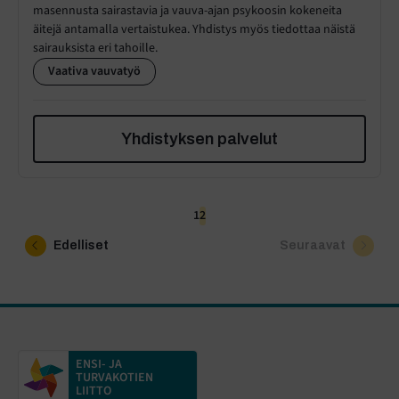
masennusta sairastavia ja vauva-ajan psykoosin kokeneita
äitejä antamalla vertaistukea. Yhdistys myös tiedottaa näistä
sairauksista eri tahoille.
Vaativa vauvatyö
Yhdistyksen palvelut
1
2
Edelliset
Seuraavat
ENSI- JA
TURVAKOTIEN
LIITTO