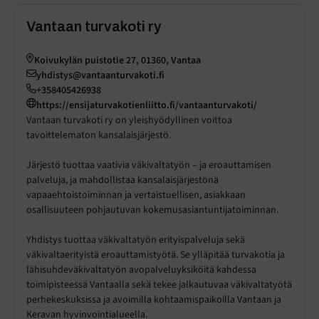
Vantaan turvakoti ry
Koivukylän puistotie 27, 01360, Vantaa
yhdistys@vantaanturvakoti.fi
+358405426938
https://ensijaturvakotienliitto.fi/vantaanturvakoti/
Vantaan turvakoti ry on yleishyödyllinen voittoa
tavoittelematon kansalaisjärjestö.
Järjestö tuottaa vaativia väkivaltatyön – ja eroauttamisen
palveluja, ja mahdollistaa kansalaisjärjestönä
vapaaehtoistoiminnan ja vertaistuellisen, asiakkaan
osallisuuteen pohjautuvan kokemusasiantuntijatoiminnan.
Yhdistys tuottaa väkivaltatyön erityispalveluja sekä
väkivaltaerityistä eroauttamistyötä. Se ylläpitää turvakotia ja
lähisuhdeväkivaltatyön avopalveluyksiköitä kahdessa
toimipisteessä Vantaalla sekä tekee jalkautuvaa väkivaltatyötä
perhekeskuksissa ja avoimilla kohtaamispaikoilla Vantaan ja
Keravan hyvinvointialueella.