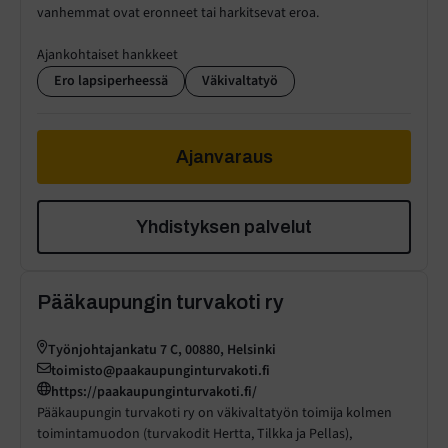
vanhemmat ovat eronneet tai harkitsevat eroa.
Ajankohtaiset hankkeet
Ero lapsiperheessä
Väkivaltatyö
Ajanvaraus
Yhdistyksen palvelut
Pääkaupungin turvakoti ry
Työnjohtajankatu 7 C, 00880, Helsinki
toimisto@paakaupunginturvakoti.fi
https://paakaupunginturvakoti.fi/
Pääkaupungin turvakoti ry on väkivaltatyön toimija kolmen
toimintamuodon (turvakodit Hertta, Tilkka ja Pellas),