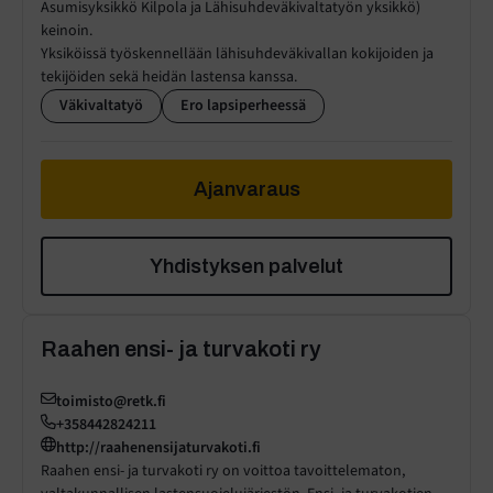
Asumisyksikkö Kilpola ja Lähisuhdeväkivaltatyön yksikkö)
keinoin.
Yksiköissä työskennellään lähisuhdeväkivallan kokijoiden ja
tekijöiden sekä heidän lastensa kanssa.
Väkivaltatyö
Ero lapsiperheessä
Ajanvaraus
Yhdistyksen palvelut
Raahen ensi- ja turvakoti ry
toimisto@retk.fi
+358442824211
http://raahenensijaturvakoti.fi
Raahen ensi- ja turvakoti ry on voittoa tavoittelematon,