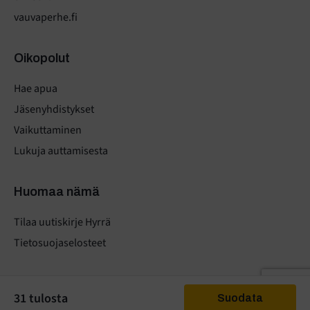
vauvaperhe.fi
Oikopolut
Hae apua
Jäsenyhdistykset
Vaikuttaminen
Lukuja auttamisesta
Huomaa nämä
Tilaa uutiskirje Hyrrä
Tietosuojaselosteet
31 tulosta
Suodata
© Ensi- ja turvakotien liitto 2025
Tietosuoja
.
Evästeasetukset.