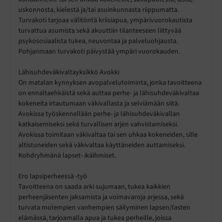
uskonnosta, kielestä ja/tai asuinkunnasta riippumatta.
Turvakoti tarjoaa välitöntä kriisiapua, ympärivuorokautista
turvattua asumista sekä akuuttiin tilanteeseen liittyvää
psykososiaalista tukea, neuvontaa ja palveluohjausta.
Pohjanmaan turvakoti päivystää ympäri vuorokauden.
Lähisuhdeväkivaltayksikkö Avokki
On matalan kynnyksen avopalvelutoiminta, jonka tavoitteena
on ennaltaehkäistä sekä auttaa perhe- ja lähisuhdeväkivaltaa
kokeneita irtautumaan väkivallasta ja selviämään siitä.
Avokissa työskennellään perhe- ja lähisuhdeväkivallan
katkaisemiseksi sekä turvallisen arjen vahvistamiseksi.
Avokissa toimitaan väkivaltaa tai sen uhkaa kokeneiden, sille
altistuneiden sekä väkivaltaa käyttäneiden auttamiseksi.
Kohdryhmänä lapset- ikäihmiset.
Ero lapsiperheessä -työ
Tavoitteena on saada arki sujumaan, tukea kaikkien
perheenjäsenten jaksamista ja voimavaroja arjessa, sekä
turvata molempien vanhempien säilyminen lapsen/lasten
elämässä, tarjoamalla apua ja tukea perheille, joissa