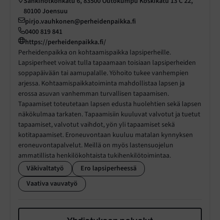
Sänkinotkonkatu 6, 83500 Outokumpu Koskikatu 13 C 22,
80100 Joensuu
pirjo.vauhkonen@perheidenpaikka.fi
0400 819 841
https://perheidenpaikka.fi/
Perheidenpaikka on kohtaamispaikka lapsiperheille.
Lapsiperheet voivat tulla tapaamaan toisiaan lapsiperheiden
soppapäivään tai aamupalalle. Yöhoito tukee vanhempien
arjessa. Kohtaamispaikkatoiminta mahdollistaa lapsen ja
erossa asuvan vanhemman turvallisen tapaamisen.
Tapaamiset toteutetaan lapsen edusta huolehtien sekä lapsen
näkökulmaa tarkaten. Tapaamisiin kuuluvat valvotut ja tuetut
tapaamiset, valvotut vaihdot, yön yli tapaamiset sekä
kotitapaamiset. Eroneuvontaan kuuluu matalan kynnyksen
eroneuvontapalvelut. Meillä on myös lastensuojelun
ammatillista henkilökohtaista tukihenkilötoimintaa.
Väkivaltatyö
Ero lapsiperheessä
Vaativa vauvatyö