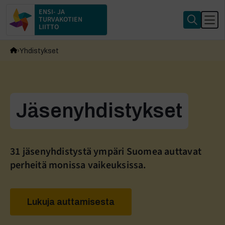
ENSI- JA
TURVAKOTIEN
LIITTO
Yhdistykset
Jäsenyhdistykset
31 jäsenyhdistystä ympäri Suomea auttavat
perheitä monissa vaikeuksissa.
Lukuja auttamisesta