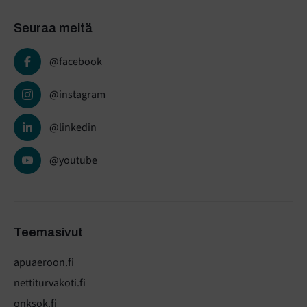
Seuraa meitä
@facebook
@instagram
@linkedin
@youtube
Teemasivut
apuaeroon.fi
nettiturvakoti.fi
onksok.fi