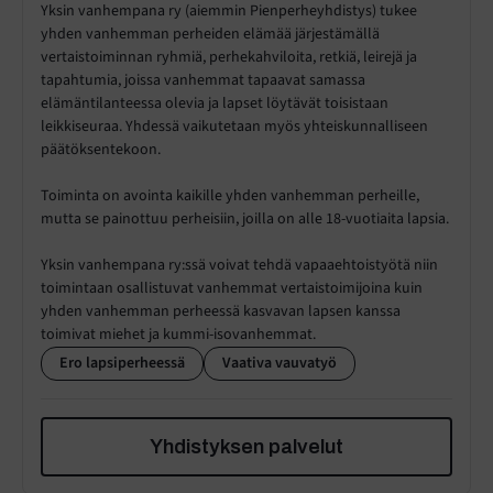
Yksin vanhempana ry (aiemmin Pienperheyhdistys) tukee
yhden vanhemman perheiden elämää järjestämällä
vertaistoiminnan ryhmiä, perhekahviloita, retkiä, leirejä ja
tapahtumia, joissa vanhemmat tapaavat samassa
elämäntilanteessa olevia ja lapset löytävät toisistaan
leikkiseuraa. Yhdessä vaikutetaan myös yhteiskunnalliseen
päätöksentekoon.
Toiminta on avointa kaikille yhden vanhemman perheille,
mutta se painottuu perheisiin, joilla on alle 18-vuotiaita lapsia.
Yksin vanhempana ry:ssä voivat tehdä vapaaehtoistyötä niin
toimintaan osallistuvat vanhemmat vertaistoimijoina kuin
yhden vanhemman perheessä kasvavan lapsen kanssa
toimivat miehet ja kummi-isovanhemmat.
Ero lapsiperheessä
Vaativa vauvatyö
Yhdistyksen palvelut