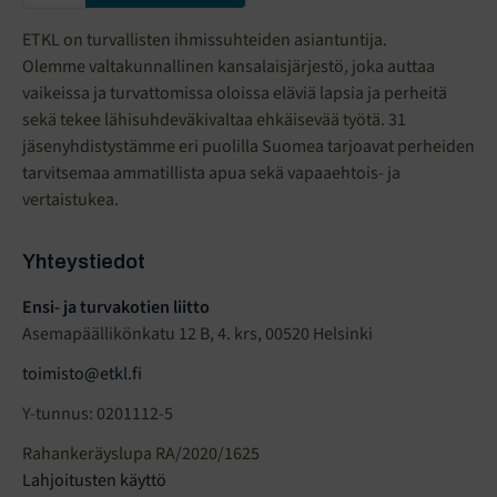
ETKL on turvallisten ihmissuhteiden asiantuntija.
Olemme valtakunnallinen kansalaisjärjestö
,
joka auttaa
vaikeissa ja turvattomissa oloissa eläviä lapsia ja perheitä
sekä tekee lähisuhdeväkivaltaa ehkäisevää työtä. 31
jäsenyhdistystämme eri puolilla Suomea tarjoavat perheiden
tarvitsemaa ammatillista apua sekä vapaaehtois- ja
vertaistukea.
Yhteystiedot
Ensi- ja turvakotien liitto
Asemapäällikönkatu 12 B, 4. krs, 00520 Helsinki
toimisto@etkl.fi
Y-tunnus: 0201112-5
Rahankeräyslupa RA/2020/1625
Lahjoitusten käyttö