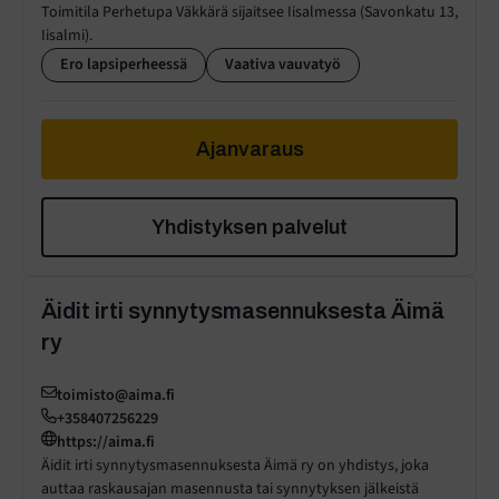
Toimitila Perhetupa Väkkärä sijaitsee Iisalmessa (Savonkatu 13,
Iisalmi).
Ero lapsiperheessä
Vaativa vauvatyö
Ajanvaraus
Yhdistyksen palvelut
Äidit irti synnytysmasennuksesta Äimä
ry
toimisto@aima.fi
+358407256229
https://aima.fi
Äidit irti synnytysmasennuksesta Äimä ry on yhdistys, joka
auttaa raskausajan masennusta tai synnytyksen jälkeistä