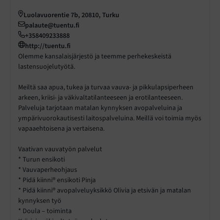
Luolavuorentie 7b, 20810, Turku
palaute@tuentu.fi
+358409233888
http://tuentu.fi
Olemme kansalaisjärjestö ja teemme perhekeskeistä
lastensuojelutyötä.
Meiltä saa apua, tukea ja turvaa vauva- ja pikkulapsiperheen
arkeen, kriisi- ja väkivaltatilanteeseen ja erotilanteeseen.
Palveluja tarjotaan matalan kynnyksen avopalveluina ja
ympärivuorokautisesti laitospalveluina. Meillä voi toimia myös
vapaaehtoisena ja vertaisena.
Vaativan vauvatyön palvelut
* Turun ensikoti
* Vauvaperheohjaus
* Pidä kiinni® ensikoti Pinja
* Pidä kiinni® avopalveluyksikkö Olivia ja etsivän ja matalan
kynnyksen työ
* Doula – toiminta