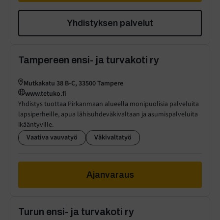
Yhdistyksen palvelut
Tampereen ensi- ja turvakoti ry
Mutkakatu 38 B-C, 33500 Tampere
www.tetuko.fi
Yhdistys tuottaa Pirkanmaan alueella monipuolisia palveluita
lapsiperheille, apua lähisuhdeväkivaltaan ja asumispalveluita
ikääntyville.
Vaativa vauvatyö
Väkivaltatyö
Ajanvaraus
Turun ensi- ja turvakoti ry