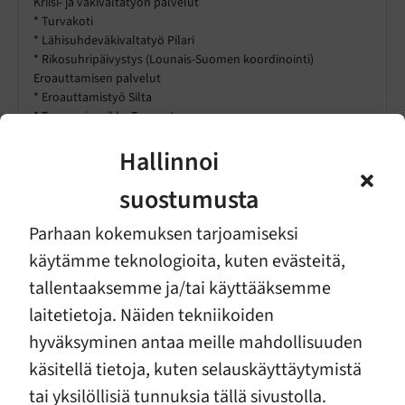
Kriisi- ja väkivaltatyön palvelut
* Turvakoti
* Lähisuhdeväkivaltatyö Pilari
* Rikosuhripäivystys (Lounais-Suomen koordinointi)
Eroauttamisen palvelut
* Eroauttamistyö Silta
* Tapaamispaikka Tenavatupa
Hallinnoi
Osa palveluista on tarjolla kaikille, riippumatta omasta
asuinkunnasta. Osaa palveluista voivat käyttää vain Varsinais-
suostumusta
Suomen hyvinvointialueella asuvat.
Vaativa vauvatyö
Päihteet odotus- ja vauva-aikana
Parhaan kokemuksen tarjoamiseksi
Väkivaltatyö
Ero lapsiperheessä
käytämme teknologioita, kuten evästeitä,
tallentaaksemme ja/tai käyttääksemme
laitetietoja. Näiden tekniikoiden
Ajanvaraus
hyväksyminen antaa meille mahdollisuuden
käsitellä tietoja, kuten selauskäyttäytymistä
Yhdistyksen palvelut
tai yksilöllisiä tunnuksia tällä sivustolla.