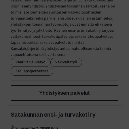
valtakunnallisen lastensuojelujärjestön, Ensi- ja turvakotien
liiton jäsenyhdistys. Yhdistyksen toiminnan tarkoituksena on
toimia lapsiperheiden suotuisten kasvuolosuhteiden
turvaamiseksi sekä pari- ja lähisuhdeväkivallan estämiseksi.
Yhdistyksen toiminnan työmuotoja ovat ennalta ehkäisevä
työ, kriisityö ja jälkihoito. Raahen ensi- ja turvakoti ry tarjoaa
valtakunnallisesti turvakotipalveluja sekä ensikotipalvelua,
tapaamispaikka- sekä avopalvelutoimintaa.
Kansalaisjärjestönä yhdistys antaa mahdollisuuksia toimia
vapaaehtoisena sekä vertaisena.
Vaativa vauvatyö
Väkivaltatyö
Ero lapsiperheessä
Yhdistyksen palvelut
Satakunnan ensi- ja turvakoti ry
Tiilimäentie 2, 28500 Pori