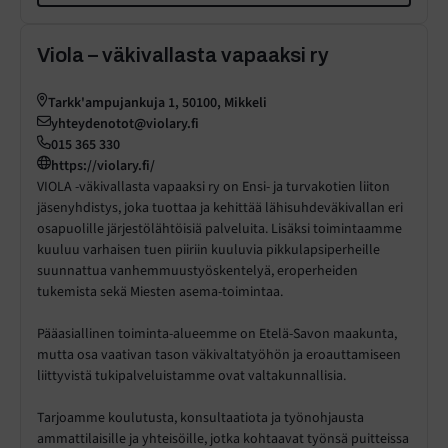
Viola – väkivallasta vapaaksi ry
Tarkk'ampujankuja 1, 50100, Mikkeli
yhteydenotot@violary.fi
015 365 330
https://violary.fi/
VIOLA -väkivallasta vapaaksi ry on Ensi- ja turvakotien liiton
jäsenyhdistys, joka tuottaa ja kehittää lähisuhdeväkivallan eri
osapuolille järjestölähtöisiä palveluita. Lisäksi toimintaamme
kuuluu varhaisen tuen piiriin kuuluvia pikkulapsiperheille
suunnattua vanhemmuustyöskentelyä, eroperheiden
tukemista sekä Miesten asema-toimintaa.
Pääasiallinen toiminta-alueemme on Etelä-Savon maakunta,
mutta osa vaativan tason väkivaltatyöhön ja eroauttamiseen
liittyvistä tukipalveluistamme ovat valtakunnallisia.
Tarjoamme koulutusta, konsultaatiota ja työnohjausta
ammattilaisille ja yhteisöille, jotka kohtaavat työnsä puitteissa