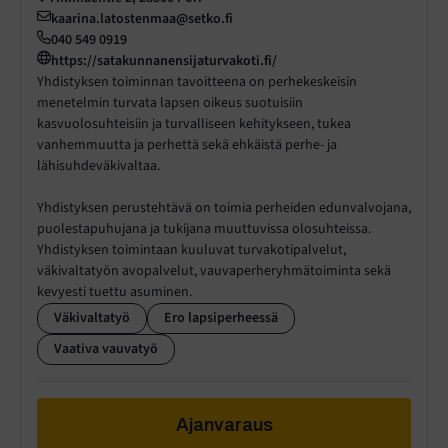
kaarina.latostenmaa@setko.fi
040 549 0919
https://satakunnanensijaturvakoti.fi/
Yhdistyksen toiminnan tavoitteena on perhekeskeisin
menetelmin turvata lapsen oikeus suotuisiin
kasvuolosuhteisiin ja turvalliseen kehitykseen, tukea
vanhemmuutta ja perhettä sekä ehkäistä perhe- ja
lähisuhdeväkivaltaa.
Yhdistyksen perustehtävä on toimia perheiden edunvalvojana,
puolestapuhujana ja tukijana muuttuvissa olosuhteissa.
Yhdistyksen toimintaan kuuluvat turvakotipalvelut,
väkivaltatyön avopalvelut, vauvaperheryhmätoiminta sekä
kevyesti tuettu asuminen.
Väkivaltatyö
Ero lapsiperheessä
Vaativa vauvatyö
Ajanvaraus