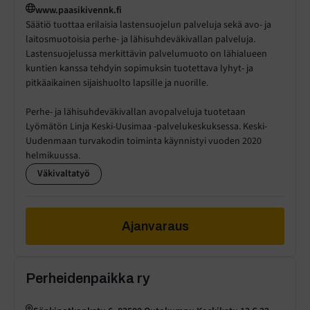
www.paasikivennk.fi
Säätiö tuottaa erilaisia lastensuojelun palveluja sekä avo- ja
laitosmuotoisia perhe- ja lähisuhdeväkivallan palveluja.
Lastensuojelussa merkittävin palvelumuoto on lähialueen
kuntien kanssa tehdyin sopimuksin tuotettava lyhyt- ja
pitkäaikainen sijaishuolto lapsille ja nuorille.
Perhe- ja lähisuhdeväkivallan avopalveluja tuotetaan
Lyömätön Linja Keski-Uusimaa -palvelukeskuksessa. Keski-
Uudenmaan turvakodin toiminta käynnistyi vuoden 2020
helmikuussa.
Väkivaltatyö
Ajanvaraus
Perheidenpaikka ry