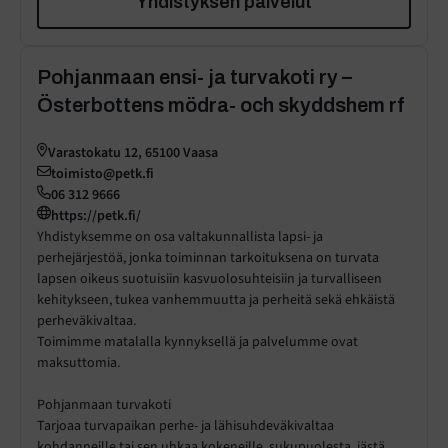
Yhdistyksen palvelut
Pohjanmaan ensi- ja turvakoti ry –
Österbottens mödra- och skyddshem rf
Varastokatu 12, 65100 Vaasa
toimisto@petk.fi
06 312 9666
https://petk.fi/
Yhdistyksemme on osa valtakunnallista lapsi- ja
perhejärjestöä, jonka toiminnan tarkoituksena on turvata
lapsen oikeus suotuisiin kasvuolosuhteisiin ja turvalliseen
kehitykseen, tukea vanhemmuutta ja perheitä sekä ehkäistä
perheväkivaltaa.
Toimimme matalalla kynnyksellä ja palvelumme ovat
maksuttomia.
Pohjanmaan turvakoti
Tarjoaa turvapaikan perhe- ja lähisuhdeväkivaltaa
kohdanneille tai sen uhkaa kokeneille, sukupuolesta, iästä,