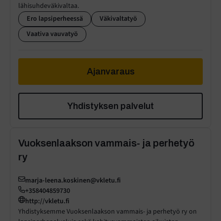
lähisuhdeväkivaltaa.
Ero lapsiperheessä
Väkivaltatyö
Vaativa vauvatyö
Ajanvaraus
Yhdistyksen palvelut
Vuoksenlaakson vammais- ja perhetyö
ry
marja-leena.koskinen@vkletu.fi
+358404859730
http://vkletu.fi
Yhdistyksemme Vuoksenlaakson vammais- ja perhetyö ry on