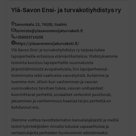
Ylä-Savon Ensi- ja turvakotiyhdistys ry
Savonkatu 13, 74100, Iisalmi
toimisto@ylasavonensijaturvakoti.fi
+358503714208
https://ylasavonensijaturvakoti.fi/
Ylä-Savon Ensi- ja turvakotiyhdistys ry tarjoaa tukea
lapsiperheille erilaisissa elämäntilanteissa. Yhdistyksemme
toiminta koostuu lapsiperheille suunnatuista
järjestölähtöisistä avopalveluista, Ero lapsiperheessä -
toiminnasta sekä vaativasta vauvatyöstä. Autamme ja
tuemme mm. silloin kun vanhemman ja vauvan
vuorovaikutus tarvitsee tukea, vauvan unihaasteet
kuormittavat perhettä, sosiaaliset verkostot puuttuvat,
jaksaminen ja vanhemmuus haastaa tai jos perhettä on
kohdannut ero.
Olemme voittoa tavoittelematon kansalaisjärjestö ja meillä
toimii työntekijöiden rinnalla lukuisia vapaaehtoisia ja
vertaistukijoita perheiden hyvinvoinnin edistämiseksi.