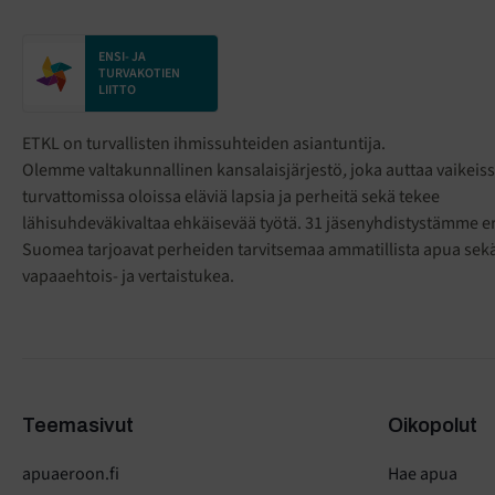
ENSI- JA
TURVAKOTIEN
LIITTO
ETKL on turvallisten ihmissuhteiden asiantuntija.
Olemme valtakunnallinen kansalaisjärjestö
,
joka auttaa vaikeiss
turvattomissa oloissa eläviä lapsia ja perheitä sekä tekee
lähisuhdeväkivaltaa ehkäisevää työtä. 31 jäsenyhdistystämme eri
Suomea tarjoavat perheiden tarvitsemaa ammatillista apua sek
vapaaehtois- ja vertaistukea.
Teemasivut
Oikopolut
apuaeroon.fi
Hae apua