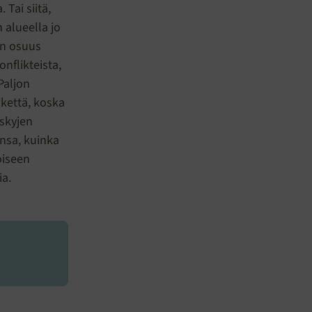
 Tai siitä,
 alueella jo
en osuus
onflikteista,
Paljon
ikettä, koska
rskyjen
insa, kuinka
oiseen
ia.