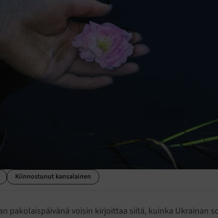
Kiinnostunut kansalainen
n pakolaispäivänä voisin kirjoittaa siitä, kuinka Ukrainan s