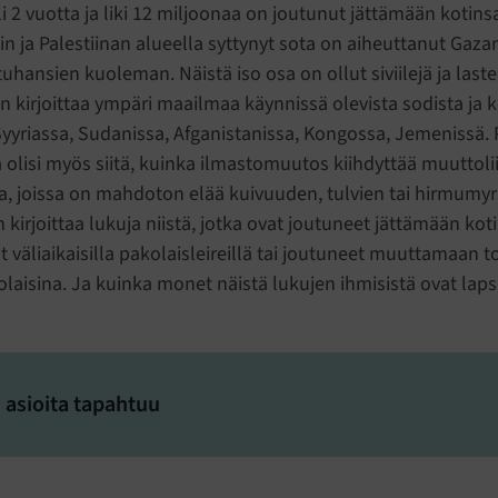
li 2 vuotta ja liki 12 miljoonaa on joutunut jättämään kotinsa.
in ja Palestiinan alueella syttynyt sota on aiheuttanut Gazan
hansien kuoleman. Näistä iso osa on ollut siviilejä ja last
in kirjoittaa ympäri maailmaa käynnissä olevista sodista ja k
Syyriassa, Sudanissa, Afganistanissa, Kongossa, Jemenissä. 
a olisi myös siitä, kuinka ilmastomuutos kiihdyttää muuttoli
ta, joissa on mahdoton elää kuivuuden, tulvien tai hirmumy
n kirjoittaa lukuja niistä, jotka ovat joutuneet jättämään kot
 väliaikaisilla pakolaisleireillä tai joutuneet muuttamaan t
aisina. Ja kuinka monet näistä lukujen ihmisistä ovat laps
 asioita tapahtuu