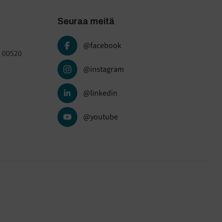
Seuraa meitä
@facebook
, 00520
@instagram
@linkedin
@youtube