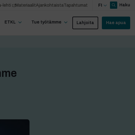
Haku
-lehti
Materiaalit
Ajankohtaista
Tapahtumat
FI
ETKL
Tue työtämme
Lahjoita
Hae apua
emme