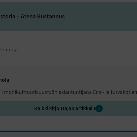
storia – Atena Kustannus
 Pennola
nola
i monikulttuurisuustyön asiantuntijana Ensi- ja turvakotien 
Kaikki kirjoittajan artikkelit