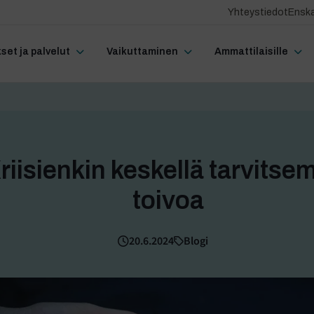
Yhteystiedot
Enska
et ja palvelut
Vaikuttaminen
Ammattilaisille
riisienkin keskellä tarvits
toivoa
20.6.2024
Blogi