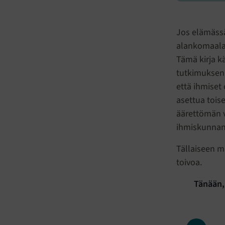
Jos elämässä
alankomaalai
Tämä kirja k
tutkimuksen 
että ihmiset 
asettua tois
äärettömän v
ihmiskunnan h
Tällaiseen m
toivoa.
Tänään,