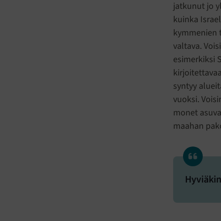
jatkunut jo y
kuinka Israel
kymmenien tu
valtava. Vois
esimerkiksi 
kirjoitettava
syntyy aluei
vuoksi. Voisi
monet asuvat
maahan pakol
Hyviäkin