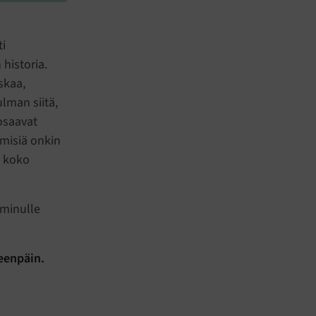
i
historia.
skaa,
lman siitä,
 osaavat
hmisiä onkin
n koko
.
 minulle
eenpäin.