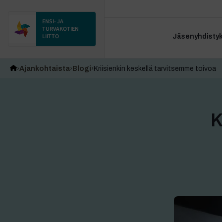
ENSI- JA
TURVAKOTIEN
LIITTO
Jäsenyhdistyks
Ajankohtaista
Blogi
Kriisienkin keskellä tarvitsemme toivoa
K