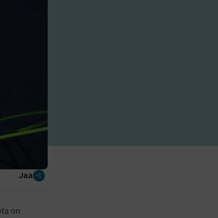
Jaa
ota on