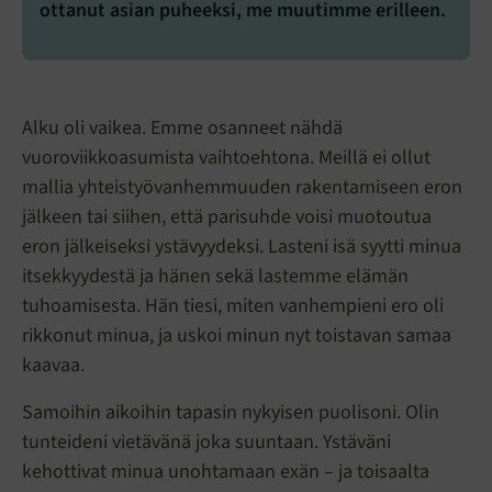
ottanut asian puheeksi, me muutimme erilleen.
Alku oli vaikea. Emme osanneet nähdä
vuoroviikkoasumista vaihtoehtona. Meillä ei ollut
mallia yhteistyövanhemmuuden rakentamiseen eron
jälkeen tai siihen, että parisuhde voisi muotoutua
eron jälkeiseksi ystävyydeksi. Lasteni isä syytti minua
itsekkyydestä ja hänen sekä lastemme elämän
tuhoamisesta. Hän tiesi, miten vanhempieni ero oli
rikkonut minua, ja uskoi minun nyt toistavan samaa
kaavaa.
Samoihin aikoihin tapasin nykyisen puolisoni. Olin
tunteideni vietävänä joka suuntaan. Ystäväni
kehottivat minua unohtamaan exän – ja toisaalta