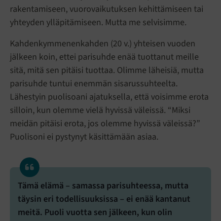
rakentamiseen, vuorovaikutuksen kehittämiseen tai
yhteyden ylläpitämiseen. Mutta me selvisimme.
Kahdenkymmenenkahden (20 v.) yhteisen vuoden
jälkeen koin, ettei parisuhde enää tuottanut meille
sitä, mitä sen pitäisi tuottaa. Olimme läheisiä, mutta
parisuhde tuntui enemmän sisarussuhteelta.
Lähestyin puolisoani ajatuksella, että voisimme erota
silloin, kun olemme vielä hyvissä väleissä. “Miksi
meidän pitäisi erota, jos olemme hyvissä väleissä?”
Puolisoni ei pystynyt käsittämään asiaa.
Tämä elämä – samassa parisuhteessa, mutta
täysin eri todellisuuksissa – ei enää kantanut
meitä. Puoli vuotta sen jälkeen, kun olin