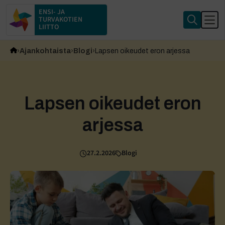
ENSI- JA
TURVAKOTIEN
LIITTO
Ajankohtaista
Blogi
Lapsen oikeudet eron arjessa
Lapsen oikeudet eron
arjessa
27.2.2026
Blogi