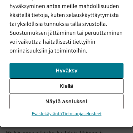
Lapsella on oikeus tuntea ja näyttää tunteita,
hyväksyminen antaa meille mahdollisuuden
kuulla erosta ja puhua siitä silloin, kun hän
käsitellä tietoja, kuten selauskäyttäytymistä
haluaa, omalla sanavarastollaan. Ennen kaikkea
tai yksilöllisiä tunnuksia tällä sivustolla.
lapsella on oikeus olla ottamatta vastuuta
aikuisten tilanteesta.
Suostumuksen jättäminen tai peruuttaminen
voi vaikuttaa haitallisesti tiettyihin
ominaisuuksiin ja toimintoihin.
Usein eroprosessissa keskitytään siihen, mitä minä
Hyväksy
haluan ja mistä minä en tykkää. Päätösten
lähtökohtana voi olla taloustilanne,
Kiellä
mukavuudenhalu, kostomieli, sokea rakastuminen tai
kavereiden neuvot. Omasta hyvinvoinnista
Näytä asetukset
huolehtiminen on tärkeää, mutta lapsen hyvinvoinnin
ymmärtäminen ja sen mukaisesti toimiminen ei voi
Evästekäytäntö
Tietosuojaselosteet
olla vähemmän tärkeää.
Me kävimme pitkiä keskusteluja. Itkimme ja