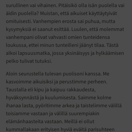
surullinen vai vihainen. Pitäisikö olla isän puolella vai
äidin puolella? Muistan, että aikuiset käyttäytyivät
omituisesti. Vanhempien erosta sai puhua, mutta
kysymyksiä ei saanut esittää. Luulen, että molemmat
vanhempani olivat vahvasti omien tunteidensa
loukussa, ettei minun tunteilleni jäänyt tilaa. Tästä
alkoi lapsuusmatka, jossa yksinäisyys ja hylkäämisen
pelko tulivat tutuksi.
Aloin seurustella tulevan puolisoni kanssa. Me
kasvoimme aikuisiksi ja perustimme perheen.
Taustalla eli kipu ja kaipuu rakkaudesta,
hyväksynnästä ja kuulumisesta. Saimme kolme
ihanaa lasta, pyöritimme arkea ja taistelimme välillä
toisiamme vastaan ja välillä suurempiakin
elämänhaasteita vastaan. Meillä ei ollut
kummallakaan erityisen hyviä eväitä parisuhteen