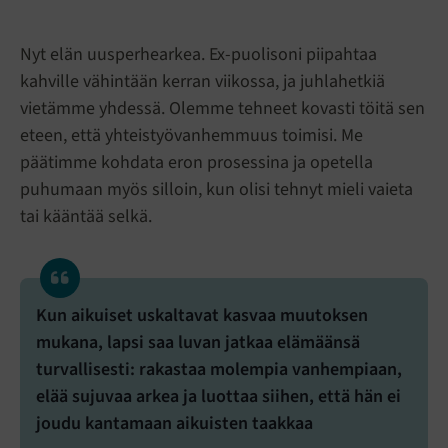
Nyt elän uusperhearkea. Ex-puolisoni piipahtaa
kahville vähintään kerran viikossa, ja juhlahetkiä
vietämme yhdessä. Olemme tehneet kovasti töitä sen
eteen, että yhteistyövanhemmuus toimisi. Me
päätimme kohdata eron prosessina ja opetella
puhumaan myös silloin, kun olisi tehnyt mieli vaieta
tai kääntää selkä.
Kun aikuiset uskaltavat kasvaa muutoksen
mukana, lapsi saa luvan jatkaa elämäänsä
turvallisesti: rakastaa molempia vanhempiaan,
elää sujuvaa arkea ja luottaa siihen, että hän ei
joudu kantamaan aikuisten taakkaa