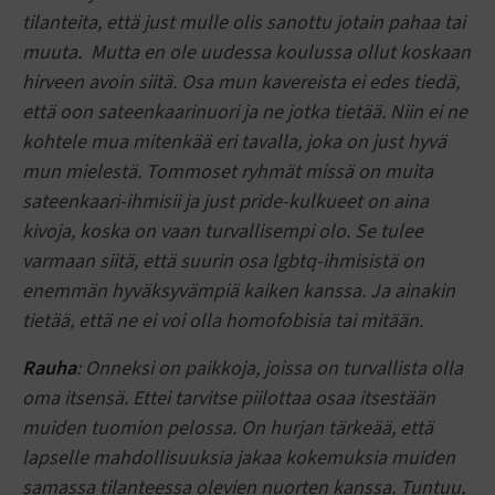
tilanteita, että just mulle olis sanottu jotain pahaa tai
muuta. Mutta en ole uudessa koulussa ollut koskaan
hirveen avoin siitä. Osa mun kavereista ei edes tiedä,
että oon sateenkaarinuori ja ne jotka tietää. Niin ei ne
kohtele mua mitenkää eri tavalla, joka on just hyvä
mun mielestä. Tommoset ryhmät missä on muita
sateenkaari-ihmisii ja just pride-kulkueet on aina
kivoja, koska on vaan turvallisempi olo. Se tulee
varmaan siitä, että suurin osa lgbtq-ihmisistä on
enemmän hyväksyvämpiä kaiken kanssa. Ja ainakin
tietää, että ne ei voi olla homofobisia tai mitään.
Rauha
: Onneksi on paikkoja, joissa on turvallista olla
oma itsensä. Ettei tarvitse piilottaa osaa itsestään
muiden tuomion pelossa. On hurjan tärkeää, että
lapselle mahdollisuuksia jakaa kokemuksia muiden
samassa tilanteessa olevien nuorten kanssa. Tuntuu,