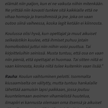
elämät niin paljon, kun ei ne vaikuta niihin mitenkään.
Ne yrittää niin kovasti tunkee sitä kaikkialle että ne
vihaa homoja ja transihmisiä ja jne. joka on vaan
outoo siinä vaiheessa, koska legit ketään ei kiinnosta.
Koulussa olisi hyvä, kun opettajat ja muut aikuiset
selkeästikin kuulee, että ihmiset puhuu jotain
homofoobisii juttui niin niihin voisi puuttua. Tai
kirjoitteluihin seinissä. Musta tuntuu, että osa on vaan
niin pieniä, että opettajat ei huomaa. Tai sitten niitä ei
vaan kiinnosta, koska niitä tulee kuitenkin vaan lisää.”
Rauha
: Koulun vaihtuminen pelotti. Isommalta
kiusaamiselta on vältytty, mutta tuntuu hankalalle
lähettää aamuisin lapsi paikkaan, jossa joutuu
kuuntelemaan avoimen vihamielistä huutelua,
ilmapiiri ei kannusta olemaan oma itsensä ja aikuiset