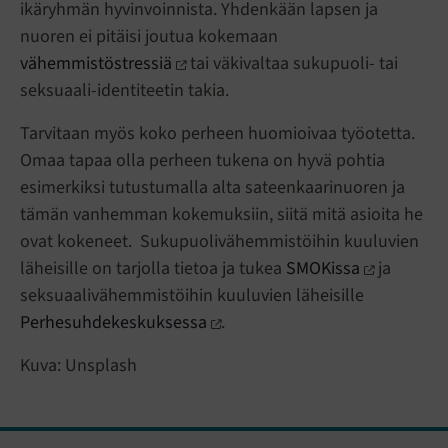
ikäryhmän hyvinvoinnista. Yhdenkään lapsen ja
nuoren ei pitäisi joutua kokemaan
vähemmistöstressiä
tai väkivaltaa sukupuoli- tai
seksuaali-identiteetin takia.
Tarvitaan myös koko perheen huomioivaa työotetta.
Omaa tapaa olla perheen tukena on hyvä pohtia
esimerkiksi tutustumalla alta sateenkaarinuoren ja
tämän vanhemman kokemuksiin, siitä mitä asioita he
ovat kokeneet. Sukupuolivähemmistöihin kuuluvien
läheisille on tarjolla tietoa ja tukea
SMOKissa
ja
seksuaalivähemmistöihin kuuluvien läheisille
Perhesuhdekeskuksessa
.
Kuva: Unsplash