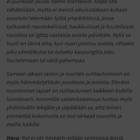
ei juurikaan puutu näihin tilanteisiin. Kaipa sitä
vähätellään, mutta ei meistä aikuisistakaan kukaan
suostuisi tekemään työtä ympäristössä, jossa
työkaverit naureskelisivat, haukkuisivat ja huutelisivat
rasistisia tai lgbtq-vastaisia asioita päivittäin. Kyllä se
huoli on läsnä aina, kun nuori poistuu ovesta, ottaako
joku silmätikuksi tai tuleeko kaupungilla joku
huutelemaan tai vielä pahempaa.
Samaan aikaan lasten ja nuorten suhtautuminen on
myös hämmästyttävän joustavaa ja avointa. Etenkin
nuoremmat lapset on suhtautuneet kaikkeen todella
luontevasti. Isommille sateenkaarevuus tuntuu myös
yhdistävälle tekijälle ja ylipäätään se, että toinen
ymmärtää kokemusta on tosi tärkeää nuorelle ja
meille kaikille.
Havu
: Nyt ei ole hirveästi mitään semmosia ikäviä