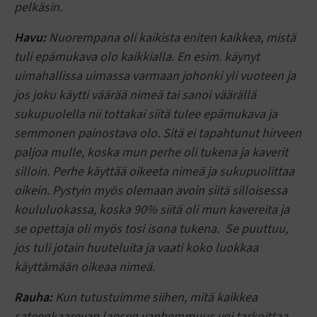
pelkäsin.
Havu:
Nuorempana oli kaikista eniten kaikkea, mistä
tuli epämukava olo kaikkialla. En esim. käynyt
uimahallissa uimassa varmaan johonki yli vuoteen ja
jos joku käytti väärää nimeä tai sanoi väärällä
sukupuolella nii tottakai siitä tulee epämukava ja
semmonen painostava olo. Sitä ei tapahtunut hirveen
paljoa mulle, koska mun perhe oli tukena ja kaverit
silloin. Perhe käyttää oikeeta nimeä ja sukupuolittaa
oikein. Pystyin myös olemaan avoin siitä silloisessa
koululuokassa, koska 90% siitä oli mun kavereita ja
se opettaja oli myös tosi isona tukena. Se puuttuu,
jos tuli jotain huuteluita ja vaati koko luokkaa
käyttämään oikeaa nimeä.
Rauha:
Kun tutustuimme siihen, mitä kaikkea
sateenkaarevan lapsen vanhemmuus voi tarkoittaa,