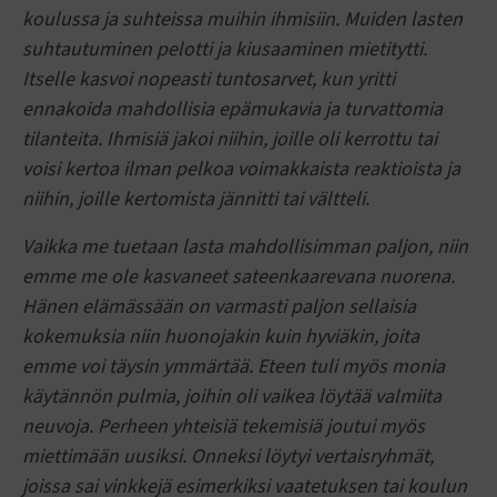
koulussa ja suhteissa muihin ihmisiin. Muiden lasten
suhtautuminen pelotti ja kiusaaminen mietitytti.
Itselle kasvoi nopeasti tuntosarvet, kun yritti
ennakoida mahdollisia epämukavia ja turvattomia
tilanteita. Ihmisiä jakoi niihin, joille oli kerrottu tai
voisi kertoa ilman pelkoa voimakkaista reaktioista ja
niihin, joille kertomista jännitti tai vältteli.
Vaikka me tuetaan lasta mahdollisimman paljon, niin
emme me ole kasvaneet sateenkaarevana nuorena.
Hänen elämässään on varmasti paljon sellaisia
kokemuksia niin huonojakin kuin hyviäkin, joita
emme voi täysin ymmärtää. Eteen tuli myös monia
käytännön pulmia, joihin oli vaikea löytää valmiita
neuvoja. Perheen yhteisiä tekemisiä joutui myös
miettimään uusiksi. Onneksi löytyi vertaisryhmät,
joissa sai vinkkejä esimerkiksi vaatetuksen tai koulun