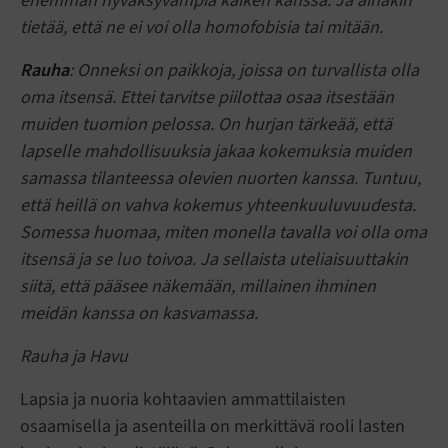
enemmän hyväksyvämpiä kaiken kanssa. Ja ainakin
tietää, että ne ei voi olla homofobisia tai mitään.
Rauha
: Onneksi on paikkoja, joissa on turvallista olla
oma itsensä. Ettei tarvitse piilottaa osaa itsestään
muiden tuomion pelossa. On hurjan tärkeää, että
lapselle mahdollisuuksia jakaa kokemuksia muiden
samassa tilanteessa olevien nuorten kanssa. Tuntuu,
että heillä on vahva kokemus yhteenkuuluvuudesta.
Somessa huomaa, miten monella tavalla voi olla oma
itsensä ja se luo toivoa. Ja sellaista uteliaisuuttakin
siitä, että pääsee näkemään, millainen ihminen
meidän kanssa on kasvamassa.
Rauha ja Havu
Lapsia ja nuoria kohtaavien ammattilaisten
osaamisella ja asenteilla on merkittävä rooli lasten