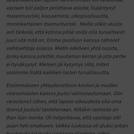
vastaan tuli paljon pelottavia asioita; lisääntynyt
masennusriski, kiusaamista, ulkopuolisuutta,
moninkertainen itsemurhariski. Meille olikin alusta
asti tärkeää, että kotona pitää voida olla turvallisesti
juuri sitä mitä on. Emme puolison kanssa nähneet
vaihtoehtoja asiassa. Mietin edelleen yhtä nuorta,
jonka kanssa juteltiin muutaman kerran ja jota perhe
ei hyväksynyt. Mieleen jäi kysymys siitä, miten
voisimme lisätä kaikkien lasten turvallisuutta.
Ensimmäiseen yhteydenottoon koulun ja muiden
viranomaisten kanssa joutui valmistautumaan. Olin
varautunut siihen, että lapsen oikeudesta olla oma
itsensä joutuisi taistelemaan. Niitäkin tarinoita on
ihan liian monta. Oli helpottavaa, että opettaja otti
asian heti omakseen. Vaikka luokassa oli aluksi joitain
huuteluita tai muita vastaavia tilanteita, niihin