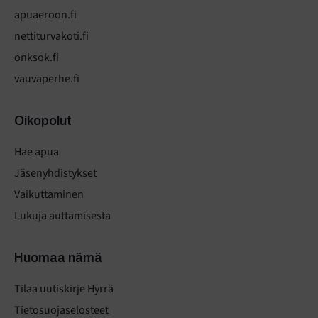
apuaeroon.fi
nettiturvakoti.fi
onksok.fi
vauvaperhe.fi
Oikopolut
Hae apua
Jäsenyhdistykset
Vaikuttaminen
Lukuja auttamisesta
Huomaa nämä
Tilaa uutiskirje Hyrrä
Tietosuojaselosteet