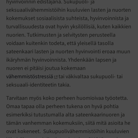
hyvinvoinnin edistäjänä. Sukupuoli- ja
seksuaalivähemmistöihin kuuluvien lasten ja nuorten
kokemukset sosiaalisista suhteista, hyvinvoinnista ja
turvallisuudesta ovat hyvin yksilöllisiä, kuten kaikkien
nuorien. Tutkimusten ja selvitysten perusteella
voidaan kuitenkin todeta, että yleisellä tasolla
sateenkaari lasten ja nuorten hyvinvointi eroaa muun
ikäryhmän hyvinvoinnista. Yhdenkään lapsen ja
nuoren ei pitäisi joutua kokemaan
vähemmistöstressiä
tai väkivaltaa sukupuoli- tai
seksuaali-identiteetin takia.
Tarvitaan myös koko perheen huomioivaa työotetta.
Omaa tapaa olla perheen tukena on hyvä pohtia
esimerkiksi tutustumalla alta sateenkaarinuoren ja
tämän vanhemman kokemuksiin, siitä mitä asioita he
ovat kokeneet. Sukupuolivähemmistöihin kuuluvien