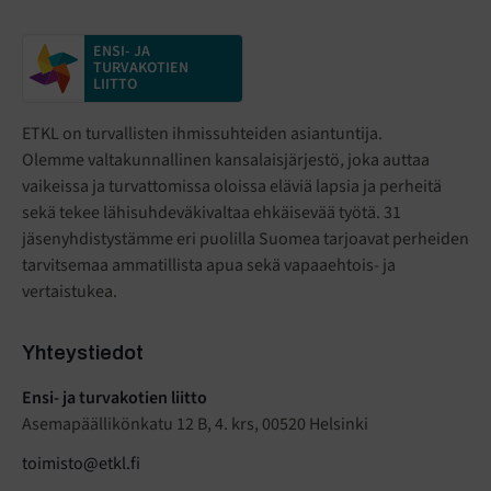
ENSI- JA
TURVAKOTIEN
LIITTO
ETKL on turvallisten ihmissuhteiden asiantuntija.
Olemme valtakunnallinen kansalaisjärjestö
,
joka auttaa
vaikeissa ja turvattomissa oloissa eläviä lapsia ja perheitä
sekä tekee lähisuhdeväkivaltaa ehkäisevää työtä. 31
jäsenyhdistystämme eri puolilla Suomea tarjoavat perheiden
tarvitsemaa ammatillista apua sekä vapaaehtois- ja
vertaistukea.
Yhteystiedot
Ensi- ja turvakotien liitto
Asemapäällikönkatu 12 B, 4. krs, 00520 Helsinki
toimisto@etkl.fi