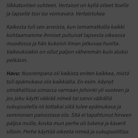
liikkatuntien suhteen. Vertaiset on kyllä olleet itselle
ja lapselle tosi iso voimavara. Vertaistukea
Kaikesta tuli sen arvoista, kun lomamatkalla kaikki
kohtaamamme ihmiset puhuivat lapsesta oikeassa
muodossa ja hän kukoisti ilman jatkuvaa huolta.
Vaikeuksiakin on ollut paljon vähemmän kuin aluksi
pelkäsin.
Havu:
Nuorempana oli kaikista eniten kaikkea, mistä
tuli epämukava olo kaikkialla. En esim. käynyt
uimahallissa uimassa varmaan johonki yli vuoteen ja
jos joku käytti väärää nimeä tai sanoi väärällä
sukupuolella nii tottakai siitä tulee epämukava ja
semmonen painostava olo. Sitä ei tapahtunut hirveen
paljoa mulle, koska mun perhe oli tukena ja kaverit
silloin. Perhe käyttää oikeeta nimeä ja sukupuolittaa