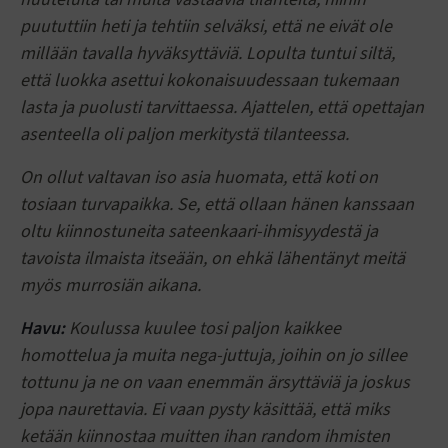
puututtiin heti ja tehtiin selväksi, että ne eivät ole
millään tavalla hyväksyttäviä. Lopulta tuntui siltä,
että luokka asettui kokonaisuudessaan tukemaan
lasta ja puolusti tarvittaessa. Ajattelen, että opettajan
asenteella oli paljon merkitystä tilanteessa.
On ollut valtavan iso asia huomata, että koti on
tosiaan turvapaikka. Se, että ollaan hänen kanssaan
oltu kiinnostuneita sateenkaari-ihmisyydestä ja
tavoista ilmaista itseään, on ehkä lähentänyt meitä
myös murrosiän aikana.
Havu:
Koulussa kuulee tosi paljon kaikkee
homottelua ja muita nega-juttuja, joihin on jo sillee
tottunu ja ne on vaan enemmän ärsyttäviä ja joskus
jopa naurettavia. Ei vaan pysty käsittää, että miks
ketään kiinnostaa muitten ihan random ihmisten