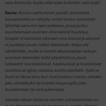
vaan kiinnosta, koska niitä tulee kuitenkin vaan lisää.”
Rauha
: Koulun vaihtuminen pelotti. Isommalta
kiusaamiselta on vältytty, mutta tuntuu hankalalle
lähettää aamuisin lapsi paikkaan, jossa joutuu
kuuntelemaan avoimen vihamielistä huutelua,
ilmapiiri ei kannusta olemaan oma itsensä ja aikuiset
ei juurikaan puutu näihin tilanteisiin. Kaipa sitä
vähätellään, mutta ei meistä aikuisistakaan kukaan
suostuisi tekemään työtä ympäristössä, jossa
työkaverit naureskelisivat, haukkuisivat ja huutelisivat
rasistisia tai lgbtq-vastaisia asioita päivittäin. Kyllä se
huoli on läsnä aina, kun nuori poistuu ovesta, ottaako
joku silmätikuksi tai tuleeko kaupungilla joku
huutelemaan tai vielä pahempaa.
Samaan aikaan lasten ja nuorten suhtautuminen on