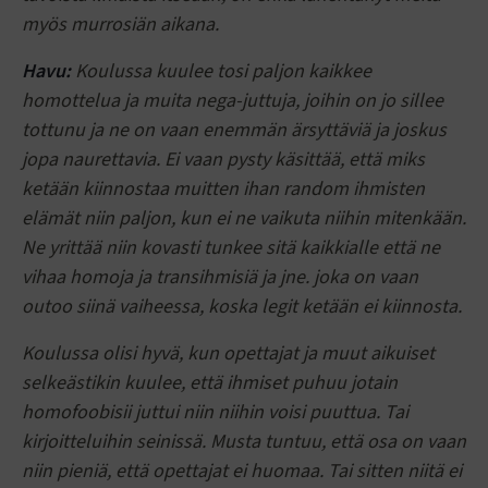
myös murrosiän aikana.
Havu:
Koulussa kuulee tosi paljon kaikkee
homottelua ja muita nega-juttuja, joihin on jo sillee
tottunu ja ne on vaan enemmän ärsyttäviä ja joskus
jopa naurettavia. Ei vaan pysty käsittää, että miks
ketään kiinnostaa muitten ihan random ihmisten
elämät niin paljon, kun ei ne vaikuta niihin mitenkään.
Ne yrittää niin kovasti tunkee sitä kaikkialle että ne
vihaa homoja ja transihmisiä ja jne. joka on vaan
outoo siinä vaiheessa, koska legit ketään ei kiinnosta.
Koulussa olisi hyvä, kun opettajat ja muut aikuiset
selkeästikin kuulee, että ihmiset puhuu jotain
homofoobisii juttui niin niihin voisi puuttua. Tai
kirjoitteluihin seinissä. Musta tuntuu, että osa on vaan
niin pieniä, että opettajat ei huomaa. Tai sitten niitä ei