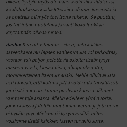
oikein. Pystyin myös olemaan avoin siitä silloisessa
koululuokassa, koska 90% siitä oli mun kavereita ja
se opettaja oli myös tosi isona tukena. Se puuttuu,
jos tuli jotain huuteluita ja vaati koko luokkaa
käyttämään oikeaa nimeä.
Rauha:
Kun tutustuimme siihen, mitä kaikkea
sateenkaarevan lapsen vanhemmuus voi tarkoittaa,
vastaan tuli paljon pelottavia asioita; lisääntynyt
masennusriski, kiusaamista, ulkopuolisuutta,
moninkertainen itsemurhariski. Meille olikin alusta
asti tärkeää, että kotona pitää voida olla turvallisesti
juuri sitä mitä on. Emme puolison kanssa nähneet
vaihtoehtoja asiassa. Mietin edelleen yhtä nuorta,
jonka kanssa juteltiin muutaman kerran ja jota perhe
ei hyväksynyt. Mieleen jäi kysymys siitä, miten
voisimme lisätä kaikkien lasten turvallisuutta.