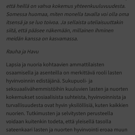
että heillä on vahva kokemus yhteenkuuluvuudesta.
Somessa huomaa, miten monella tavalla voi olla oma
itsensä ja se luo toivoa. Ja sellaista uteliaisuuttakin
siitä, että pääsee näkemään, millainen ihminen
meidän kanssa on kasvamassa.
Rauha ja Havu
Lapsia ja nuoria kohtaavien ammattilaisten
osaamisella ja asenteilla on merkittävä rooli lasten
hyvinvoinnin edistäjänä. Sukupuoli- ja
seksuaalivähemmistöihin kuuluvien lasten ja nuorten
kokemukset sosiaalisista suhteista, hyvinvoinnista ja
turvallisuudesta ovat hyvin yksilöllisiä, kuten kaikkien
nuorien. Tutkimusten ja selvitysten perusteella
voidaan kuitenkin todeta, että yleisellä tasolla
sateenkaari lasten ja nuorten hyvinvointi eroaa muun