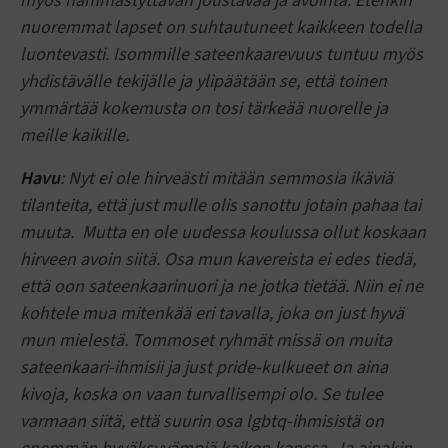
myös hämmästyttävän joustavaa ja avointa. Etenkin
nuoremmat lapset on suhtautuneet kaikkeen todella
luontevasti. Isommille sateenkaarevuus tuntuu myös
yhdistävälle tekijälle ja ylipäätään se, että toinen
ymmärtää kokemusta on tosi tärkeää nuorelle ja
meille kaikille.
Havu
: Nyt ei ole hirveästi mitään semmosia ikäviä
tilanteita, että just mulle olis sanottu jotain pahaa tai
muuta. Mutta en ole uudessa koulussa ollut koskaan
hirveen avoin siitä. Osa mun kavereista ei edes tiedä,
että oon sateenkaarinuori ja ne jotka tietää. Niin ei ne
kohtele mua mitenkää eri tavalla, joka on just hyvä
mun mielestä. Tommoset ryhmät missä on muita
sateenkaari-ihmisii ja just pride-kulkueet on aina
kivoja, koska on vaan turvallisempi olo. Se tulee
varmaan siitä, että suurin osa lgbtq-ihmisistä on