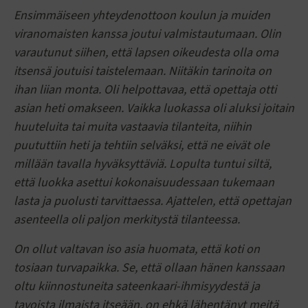
Ensimmäiseen yhteydenottoon koulun ja muiden
viranomaisten kanssa joutui valmistautumaan. Olin
varautunut siihen, että lapsen oikeudesta olla oma
itsensä joutuisi taistelemaan. Niitäkin tarinoita on
ihan liian monta. Oli helpottavaa, että opettaja otti
asian heti omakseen. Vaikka luokassa oli aluksi joitain
huuteluita tai muita vastaavia tilanteita, niihin
puututtiin heti ja tehtiin selväksi, että ne eivät ole
millään tavalla hyväksyttäviä. Lopulta tuntui siltä,
että luokka asettui kokonaisuudessaan tukemaan
lasta ja puolusti tarvittaessa. Ajattelen, että opettajan
asenteella oli paljon merkitystä tilanteessa.
On ollut valtavan iso asia huomata, että koti on
tosiaan turvapaikka. Se, että ollaan hänen kanssaan
oltu kiinnostuneita sateenkaari-ihmisyydestä ja
tavoista ilmaista itseään, on ehkä lähentänyt meitä