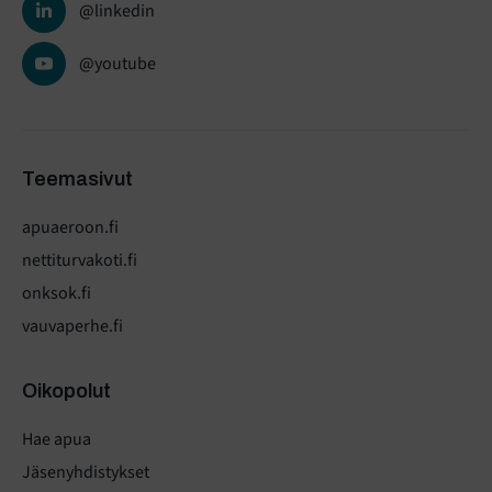
@linkedin
@youtube
Teemasivut
apuaeroon.fi
nettiturvakoti.fi
onksok.fi
vauvaperhe.fi
Oikopolut
Hae apua
Jäsenyhdistykset