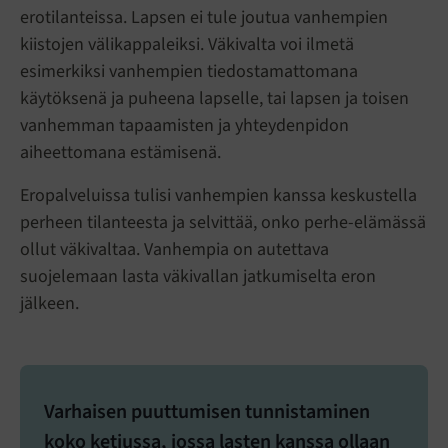
erotilanteissa. Lapsen ei tule joutua vanhempien
kiistojen välikappaleiksi. Väkivalta voi ilmetä
esimerkiksi vanhempien tiedostamattomana
käytöksenä ja puheena lapselle, tai lapsen ja toisen
vanhemman tapaamisten ja yhteydenpidon
aiheettomana estämisenä.
Eropalveluissa tulisi vanhempien kanssa keskustella
perheen tilanteesta ja selvittää, onko perhe-elämässä
ollut väkivaltaa. Vanhempia on autettava
suojelemaan lasta väkivallan jatkumiselta eron
jälkeen.
Varhaisen puuttumisen tunnistaminen
koko ketjussa, jossa lasten kanssa ollaan