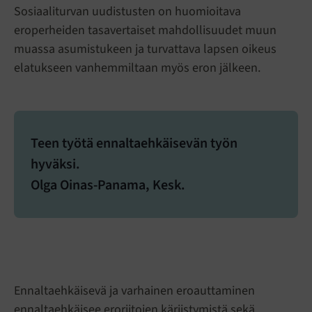
Sosiaaliturvan uudistusten on huomioitava
eroperheiden tasavertaiset mahdollisuudet muun
muassa asumistukeen ja turvattava lapsen oikeus
elatukseen vanhemmiltaan myös eron jälkeen.
Teen työtä ennaltaehkäisevän työn
hyväksi.
Olga Oinas-Panama, Kesk.
Ennaltaehkäisevä ja varhainen eroauttaminen
ennaltaehkäisee eroriitojen kärjistymistä sekä