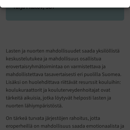
Tarja Filatov, SDP
Lasten ja nuorten mahdollisuudet saada yksilöllistä
keskustelutukea ja mahdollisuus osallistua
erovertaisryhmätoimintaa on varmistettava ja
mahdollistettava tasavertaisesti eri puolilla Suomea.
Lisäksi on huolehdittava riittävät resurssit kouluihin:
koulukuraattorit ja kouluterveydenhoitajat ovat
tärkeitä aikuisia, jotka löytyvät helposti lasten ja
nuorten lähiympäristöstä.
On tärkeä turvata järjestöjen rahoitus, jotta
eroperheillä on mahdollisuus saada emotionaalista ja