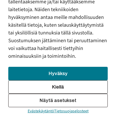
tallentaaksemme ja/tai käyttääksemme
laitetietoja. Näiden tekniikoiden
hyväksyminen antaa meille mahdollisuuden
Erotilanteissa on tärkeä kartoittaa perheen
käsitellä tietoja, kuten selauskäyttäytymistä
kokonaistilanne ja perheenjäsenten tuen tarpeita.
tai yksilöllisiä tunnuksia tällä sivustolla.
Ammattilaisille on tarjottava koulutusta eroon
Suostumuksen jättäminen tai peruuttaminen
liittyvien riskien tunnistamiseen sekä keinoja
voi vaikuttaa haitallisesti tiettyihin
työskennellä vaativissa erotilanteissa, jotta
ominaisuuksiin ja toimintoihin.
vanhemmat ja lapset tulevat autetuiksi myös
erotilanteissa. Vaativissa erotilanteissa tarvitaan
moniammatillista osaamista sekä riittävän pitkiä
Hyväksy
työskentelyjaksoja, jotta perheet tulevat autetuiksi.
Kiellä
Näytä asetukset
Turvalliset peruspalvelut ja ohjaus
Evästekäytäntö
Tietosuojaselosteet
erityistarpeisiin.