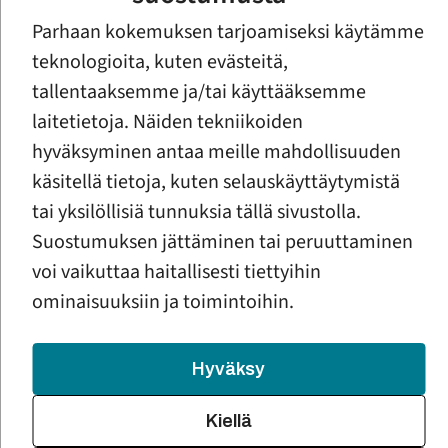
Lue lisää
Parhaan kokemuksen tarjoamiseksi käytämme
teknologioita, kuten evästeitä,
Artikkeli
tallentaaksemme ja/tai käyttääksemme
Miltä tuntuu pyytää apua
laitetietoja. Näiden tekniikoiden
raskausaikana
hyväksyminen antaa meille mahdollisuuden
käsitellä tietoja, kuten selauskäyttäytymistä
tai yksilöllisiä tunnuksia tällä sivustolla.
Lue lisää
Suostumuksen jättäminen tai peruuttaminen
voi vaikuttaa haitallisesti tiettyihin
Artikkeli
ominaisuuksiin ja toimintoihin.
Järjestöt tukevat maahanmuuttajia
monipuolisesti
Hyväksy
Kiellä
Moninaisuus
Päättäjä