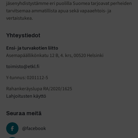
jäsenyhdistystämme eri puolilla Suomea tarjoavat perheiden
tarvitsemaa ammatillista apua sekä vapaaehtois- ja
vertaistukea.
Yhteystiedot
Ensi- ja turvakotien liitto
Asemapäällikönkatu 12 B, 4. krs, 00520 Helsinki
toimisto@etkl.fi
Y-tunnus: 0201112-5
Rahankeräyslupa RA/2020/1625
Lahjoitusten käyttö
Seuraa meitä
@facebook