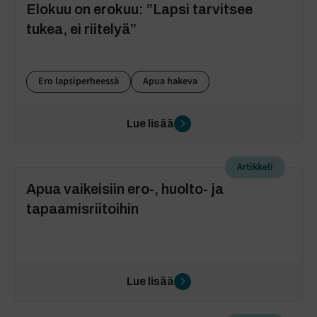
Elokuu on erokuu: ”Lapsi tarvitsee
tukea, ei riitelyä”
Ero lapsiperheessä
Apua hakeva
Lue lisää
Artikkeli
Apua vaikeisiin ero-, huolto- ja
tapaamisriitoihin
Lue lisää