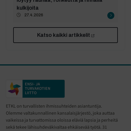
löytyy rauhaa, rohkeutta ja rinnalla
kulkijoita
27.4.2026
Katso kaikki artikkelit
ENSI- JA
TURVAKOTIEN
LIITTO
ETKL on turvallisten ihmissuhteiden asiantuntija.
Olemme valtakunnallinen kansalaisjärjestö
,
joka auttaa
vaikeissa ja turvattomissa oloissa eläviä lapsia ja perheitä
sekä tekee lähisuhdeväkivaltaa ehkäisevää työtä. 31