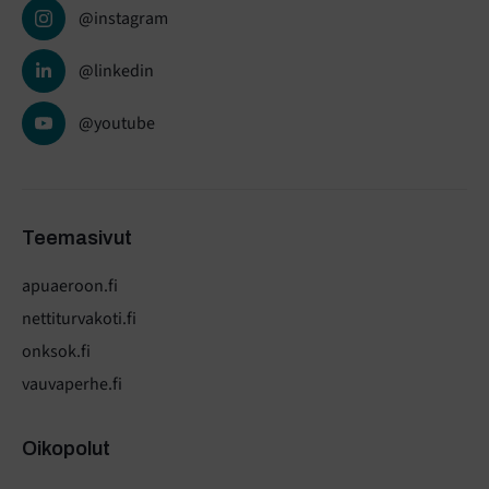
@instagram
@linkedin
@youtube
Teemasivut
apuaeroon.fi
nettiturvakoti.fi
onksok.fi
vauvaperhe.fi
Oikopolut