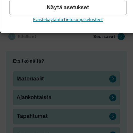
Näytä asetukset
Lue lisää
Evästekäytäntö
Tietosuojaselosteet
1
2
Edelliset
Seuraavat
Etsitkö näitä?
Materiaalit
Ajankohtaista
Tapahtumat