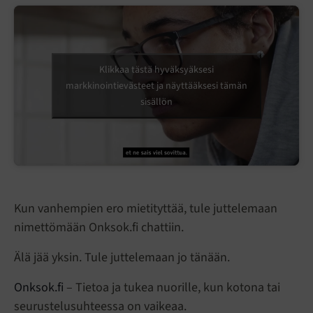
Ohita
upotettu
elementti
Klikkaa tästä hyväksyäksesi
markkinointievästeet ja näyttääksesi tämän
sisällön
Kun vanhempien ero mietityttää, tule juttelemaan
nimettömään Onksok.fi chattiin.
Älä jää yksin. Tule juttelemaan jo tänään.
Onksok.fi
– Tietoa ja tukea nuorille, kun kotona tai
seurustelusuhteessa on vaikeaa.