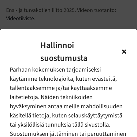
Ensi- ja turvakotien liitto 2025. Videon tuotanto:
Videotiiviste
.
Hallinnoi
suostumusta
Materiaalit
Parhaan kokemuksen tarjoamiseksi
käytämme teknologioita, kuten evästeitä,
tallentaaksemme ja/tai käyttääksemme
laitetietoja. Näiden tekniikoiden
hyväksyminen antaa meille mahdollisuuden
Vanhempien jatkuva tappelu
Van
pelottaa -video
pah
käsitellä tietoja, kuten selauskäyttäytymistä
tai yksilöllisiä tunnuksia tällä sivustolla.
Lyhyt lapsille ja nuorille suunnattu video siitä, kun
Lyhyt,
kotona tuntuu pelottavalta ja turvattomalta.
vanhe
Suostumuksen jättäminen tai peruuttaminen