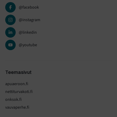
@facebook
@instagram
@linkedin
@youtube
Teemasivut
apuaeroon.fi
nettiturvakoti.fi
onksok.fi
vauvaperhe.fi