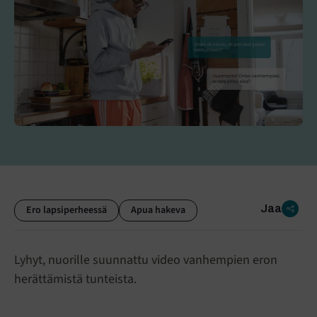
Jaa
Ero lapsiperheessä
Apua hakeva
Lyhyt, nuorille suunnattu video vanhempien eron
herättämistä tunteista.