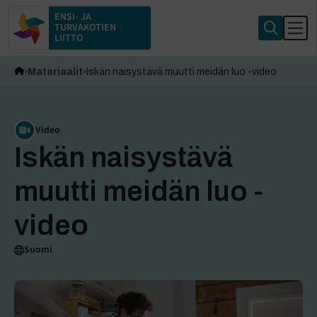
ENSI- JA
TURVAKOTIEN
LIITTO
Materiaalit
Iskän naisystävä muutti meidän luo -video
Video
Iskän naisystävä
muutti meidän luo -
video
Suomi