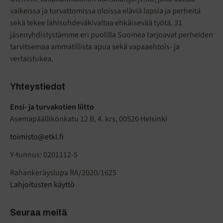
vaikeissa ja turvattomissa oloissa eläviä lapsia ja perheitä
sekä tekee lähisuhdeväkivaltaa ehkäisevää työtä. 31
jäsenyhdistystämme eri puolilla Suomea tarjoavat perheiden
tarvitsemaa ammatillista apua sekä vapaaehtois- ja
vertaistukea.
Yhteystiedot
Ensi- ja turvakotien liitto
Asemapäällikönkatu 12 B, 4. krs, 00520 Helsinki
toimisto@etkl.fi
Y-tunnus: 0201112-5
Rahankeräyslupa RA/2020/1625
Lahjoitusten käyttö
Seuraa meitä