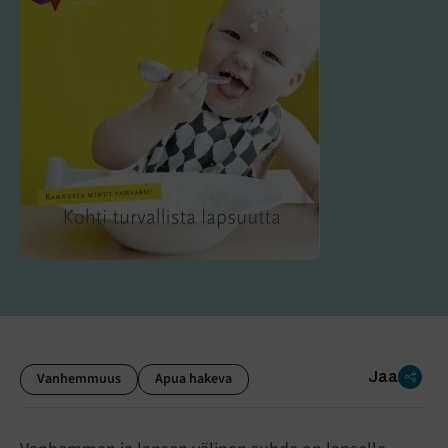
Jaa
Vanhemmuus
Apua hakeva