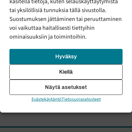
käsitellä tietoja, kuten selauskäyttäytymistä
ISSUU-LINKKI
tai yksilöllisiä tunnuksia tällä sivustolla.
Lataa
Suostumuksen jättäminen tai peruuttaminen
voi vaikuttaa haitallisesti tiettyihin
ominaisuuksiin ja toimintoihin.
Kohti turvallista lapsuutta (viro)
ISSUU-LINKKI
Hyväksy
Lataa
Kiellä
Kohti turvallista lapsuutta (somali)
Näytä asetukset
ISSUU-LINKKI
Evästekäytäntö
Tietosuojaselosteet
Lataa