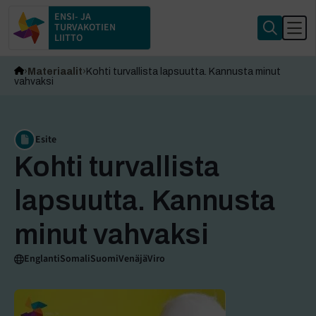
ENSI- JA
TURVAKOTIEN
LIITTO
Materiaalit
Kohti turvallista lapsuutta. Kannusta minut
vahvaksi
Esite
Kohti turvallista
lapsuutta. Kannusta
minut vahvaksi
Englanti
Somali
Suomi
Venäjä
Viro