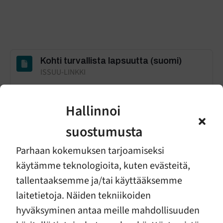
Kohti turvallista lapsuutta (suomi)
ISSUU-LINKKI
Lataa
Hallinnoi
suostumusta
Towards a safe childhood (english)
ISSUU-LINK
Parhaan kokemuksen tarjoamiseksi
käytämme teknologioita, kuten evästeitä,
Lataa
tallentaaksemme ja/tai käyttääksemme
laitetietoja. Näiden tekniikoiden
hyväksyminen antaa meille mahdollisuuden
Kohti turvallista lapsuuttaa (venäjä)