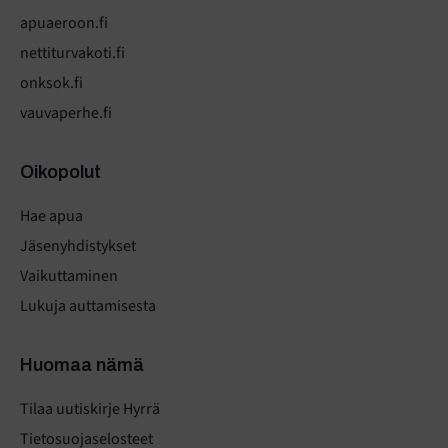
apuaeroon.fi
nettiturvakoti.fi
onksok.fi
vauvaperhe.fi
Oikopolut
Hae apua
Jäsenyhdistykset
Vaikuttaminen
Lukuja auttamisesta
Huomaa nämä
Tilaa uutiskirje Hyrrä
Tietosuojaselosteet