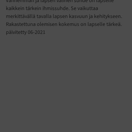
Vanhemman ja lapsen välinen suhde on lapselle
kaikkein tärkein ihmissuhde. Se vaikuttaa
merkittävällä tavalla lapsen kasvuun ja kehitykseen.
Rakastettuna olemisen kokemus on lapselle tärkeä.
päivitetty 06-2021
Ohita
upotettu
elementti