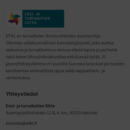
ENSI- JA
TURVAKOTIEN
LIITTO
ETKL on turvallisten ihmissuhteiden asiantuntija.
Olemme valtakunnallinen kansalaisjärjestö
,
joka auttaa
vaikeissa ja turvattomissa oloissa eläviä lapsia ja perheitä
sekä tekee lähisuhdeväkivaltaa ehkäisevää työtä. 31
jäsenyhdistystämme eri puolilla Suomea tarjoavat perheiden
tarvitsemaa ammatillista apua sekä vapaaehtois- ja
vertaistukea.
Yhteystiedot
Ensi- ja turvakotien liitto
Asemapäällikönkatu 12 B, 4. krs, 00520 Helsinki
toimisto@etkl.fi