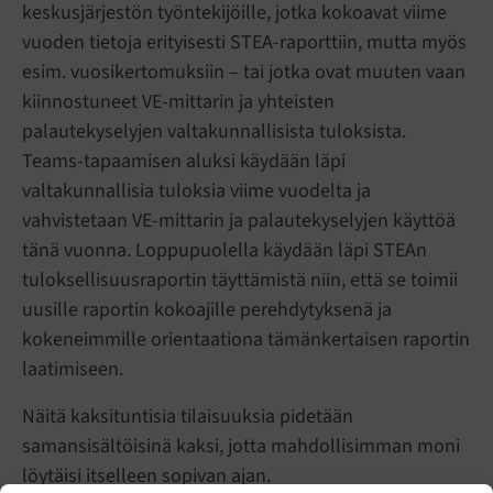
keskusjärjestön työntekijöille, jotka kokoavat viime
vuoden tietoja erityisesti STEA-raporttiin, mutta myös
esim. vuosikertomuksiin – tai jotka ovat muuten vaan
kiinnostuneet VE-mittarin ja yhteisten
palautekyselyjen valtakunnallisista tuloksista.
Teams-tapaamisen aluksi käydään läpi
valtakunnallisia tuloksia viime vuodelta ja
vahvistetaan VE-mittarin ja palautekyselyjen käyttöä
tänä vuonna. Loppupuolella käydään läpi STEAn
tuloksellisuusraportin täyttämistä niin, että se toimii
uusille raportin kokoajille perehdytyksenä ja
kokeneimmille orientaationa tämänkertaisen raportin
laatimiseen.
Näitä kaksituntisia tilaisuuksia pidetään
samansisältöisinä kaksi, jotta mahdollisimman moni
löytäisi itselleen sopivan ajan.