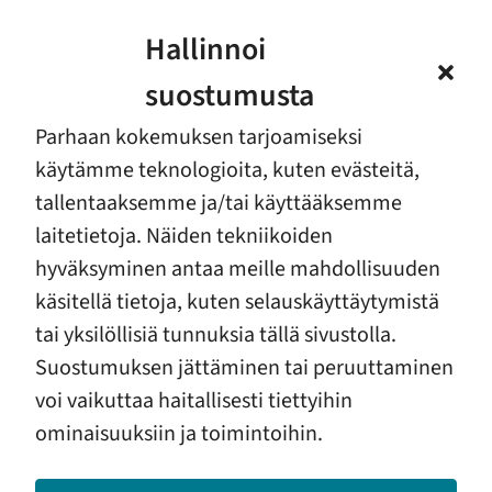
Hallinnoi
suostumusta
Parhaan kokemuksen tarjoamiseksi
käytämme teknologioita, kuten evästeitä,
tallentaaksemme ja/tai käyttääksemme
laitetietoja. Näiden tekniikoiden
Sari Laaksonen
hyväksyminen antaa meille mahdollisuuden
kehitysjohtaja
käsitellä tietoja, kuten selauskäyttäytymistä
+358 40 746 9984
sari.laaksonen@etkl.fi
tai yksilöllisiä tunnuksia tällä sivustolla.
Suostumuksen jättäminen tai peruuttaminen
arviointi- ja palautejärjestelmät, laatujärjestelmä,
kehittämishankkeiden tuki, ETKL-akatemia, yhdistysten
voi vaikuttaa haitallisesti tiettyihin
johdon tuki, kotimaiset ja kansainväliset verkostot
ominaisuuksiin ja toimintoihin.
Johtoryhmä