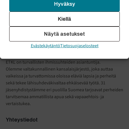
Hyväksy
Kiellä
Näytä asetukset
ENSI- JA
TURVAKOTIEN
Evästekäytäntö
Tietosuojaselosteet
LIITTO
ETKL on turvallisten ihmissuhteiden asiantuntija.
Olemme valtakunnallinen kansalaisjärjestö
,
joka auttaa
vaikeissa ja turvattomissa oloissa eläviä lapsia ja perheitä
sekä tekee lähisuhdeväkivaltaa ehkäisevää työtä. 31
jäsenyhdistystämme eri puolilla Suomea tarjoavat perheiden
tarvitsemaa ammatillista apua sekä vapaaehtois- ja
vertaistukea.
Yhteystiedot