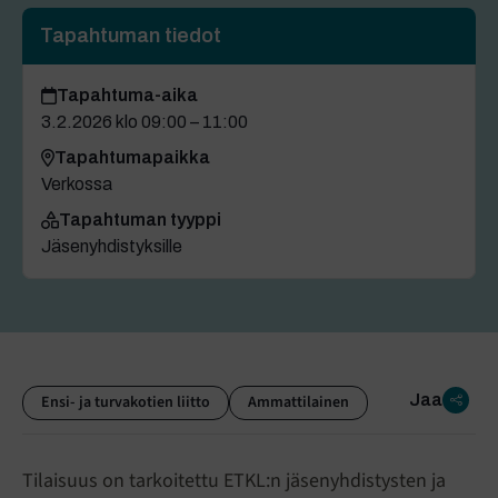
Tapahtuman tiedot
Tapahtuma-aika
3.2.2026 klo 09:00 – 11:00
Tapahtumapaikka
Verkossa
Tapahtuman tyyppi
Jäsenyhdistyksille
Jaa
Ensi- ja turvakotien liitto
Ammattilainen
Tilaisuus on tarkoitettu ETKL:n jäsenyhdistysten ja