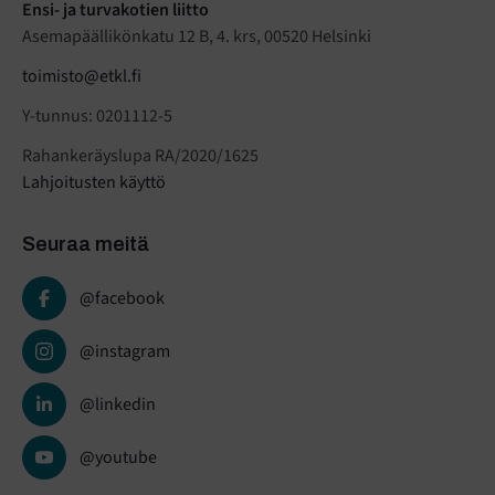
Ensi- ja turvakotien liitto
Asemapäällikönkatu 12 B, 4. krs, 00520 Helsinki
toimisto@etkl.fi
Y-tunnus: 0201112-5
Rahankeräyslupa RA/2020/1625
Lahjoitusten käyttö
Seuraa meitä
@facebook
@instagram
@linkedin
@youtube