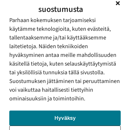
pirjo.kotkamo@etkl.fi
suostumusta
ETKL akatemia, Vauvapysäkkiohjaaja -koulutus,
Parhaan kokemuksen tarjoamiseksi
asiakastietojärjestelmän kehittäminen
käytämme teknologioita, kuten evästeitä,
tallentaaksemme ja/tai käyttääksemme
Vaativa vauvatyö
laitetietoja. Näiden tekniikoiden
Verkkoauttamisen kehittäjäryhmä
hyväksyminen antaa meille mahdollisuuden
käsitellä tietoja, kuten selauskäyttäytymistä
tai yksilöllisiä tunnuksia tällä sivustolla.
Suostumuksen jättäminen tai peruuttaminen
voi vaikuttaa haitallisesti tiettyihin
ominaisuuksiin ja toimintoihin.
Hyväksy
Ada Kotilainen
asiantuntija