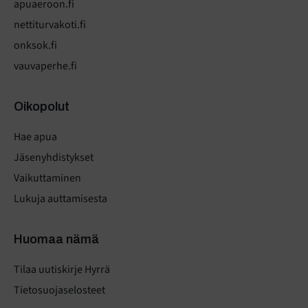
apuaeroon.fi
nettiturvakoti.fi
onksok.fi
vauvaperhe.fi
Oikopolut
Hae apua
Jäsenyhdistykset
Vaikuttaminen
Lukuja auttamisesta
Huomaa nämä
Tilaa uutiskirje Hyrrä
Tietosuojaselosteet