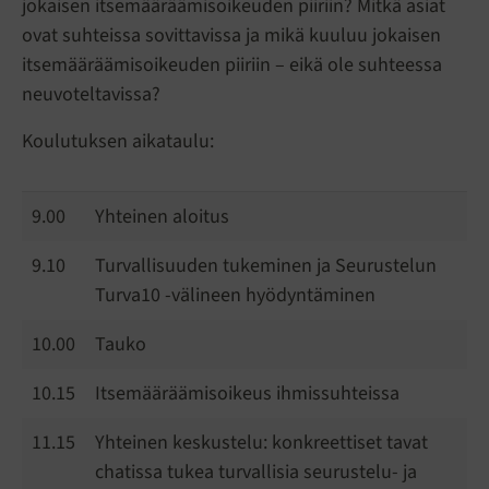
jokaisen itsemääräämisoikeuden piiriin? Mitkä asiat
ovat suhteissa sovittavissa ja mikä kuuluu jokaisen
itsemääräämisoikeuden piiriin – eikä ole suhteessa
neuvoteltavissa?
Koulutuksen aikataulu:
9.00
Yhteinen aloitus
9.10
Turvallisuuden tukeminen ja Seurustelun
Turva10 -välineen hyödyntäminen
10.00
Tauko
10.15
Itsemääräämisoikeus ihmissuhteissa
11.15
Yhteinen keskustelu: konkreettiset tavat
chatissa tukea turvallisia seurustelu- ja