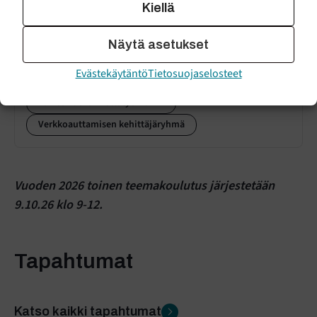
Kiellä
+358 50 354 2213
ada.kotilainen@etkl.fi
Näytä asetukset
ETKL:n chatpalvelut
Evästekäytäntö
Tietosuojaselosteet
Lähisuhdeväkivaltatyön tiimi
Verkkoauttamisen kehittäjäryhmä
Vuoden 2026 toinen teemakoulutus järjestetään
9.10.26 klo 9-12.
Tapahtumat
Katso kaikki tapahtumat