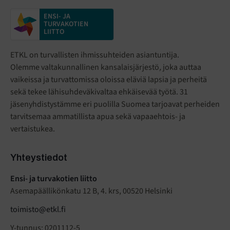
ENSI- JA
TURVAKOTIEN
LIITTO
ETKL on turvallisten ihmissuhteiden asiantuntija.
Olemme valtakunnallinen kansalaisjärjestö
,
joka auttaa
vaikeissa ja turvattomissa oloissa eläviä lapsia ja perheitä
sekä tekee lähisuhdeväkivaltaa ehkäisevää työtä. 31
jäsenyhdistystämme eri puolilla Suomea tarjoavat perheiden
tarvitsemaa ammatillista apua sekä vapaaehtois- ja
vertaistukea.
Yhteystiedot
Ensi- ja turvakotien liitto
Asemapäällikönkatu 12 B, 4. krs, 00520 Helsinki
toimisto@etkl.fi
Y-tunnus: 0201112-5