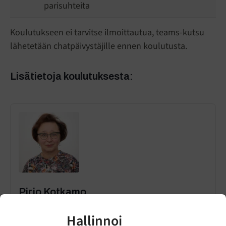
parisuhteita
Koulutukseen ei tarvitse ilmoittautua, teams-kutsu
lähetetään chatpäivystäjille ennen koulutusta.
Lisätietoja koulutuksesta:
Pirjo Kotkamo
Vaativan vauvatyön asiantuntija
Hallinnoi
+358 50 409 0418