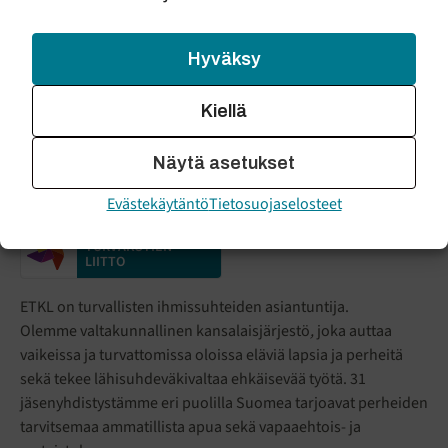
jäsenyhdistyksille
Hyväksy
Verkkoauttamisen kehittäjäryhmä
Viestintä
Kiellä
Näytä asetukset
Evästekäytäntö
Tietosuojaselosteet
ENSI- JA
TURVAKOTIEN
LIITTO
ETKL on turvallisten ihmissuhteiden asiantuntija.
Olemme valtakunnallinen kansalaisjärjestö
,
joka auttaa
vaikeissa ja turvattomissa oloissa eläviä lapsia ja perheitä
sekä tekee lähisuhdeväkivaltaa ehkäisevää työtä. 31
jäsenyhdistystämme eri puolilla Suomea tarjoavat perheiden
tarvitsemaa ammatillista apua sekä vapaaehtois- ja