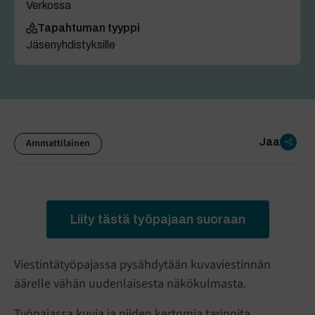
Verkossa
Tapahtuman tyyppi
Jäsenyhdistyksille
Jaa
Ammattilainen
Liity tästä työpajaan suoraan
Viestintätyöpajassa pysähdytään kuvaviestinnän
äärelle vähän uudenlaisesta näkökulmasta.
Työpajassa kuvia ja niiden kertomia tarinoita