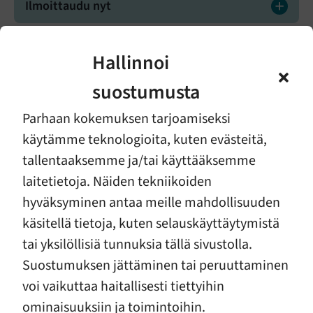
Ilmoittaudu nyt
Hallinnoi
Lisätietoja
suostumusta
Parhaan kokemuksen tarjoamiseksi
käytämme teknologioita, kuten evästeitä,
tallentaaksemme ja/tai käyttääksemme
laitetietoja. Näiden tekniikoiden
hyväksyminen antaa meille mahdollisuuden
käsitellä tietoja, kuten selauskäyttäytymistä
Laura Kouri
tai yksilöllisiä tunnuksia tällä sivustolla.
viestinnän asiantuntija
Suostumuksen jättäminen tai peruuttaminen
+358 40 709 9498
voi vaikuttaa haitallisesti tiettyihin
laura.kouri@etkl.fi
ominaisuuksiin ja toimintoihin.
verkko- ja someviestintä, viestinnän tuki