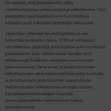
On tärkeää, että järjestökenttä säilyy
monimuotoisena, uutta luovana ja vaikuttavana. Siksi
avustusten suuntaamisessa on tunnistettava
erilaisten ja eri kokoisten järjestöjen vahvuudet.
Järjestöjen yhteistyö tai yhdistyminen ei saa
heikentää avustusten tasoa. STEA on rohkaissut
rahoittamiaan järjestöjä yhteistyöhön ja konsortioihin
päällekkäisen työn välttämiseksi. Vuoden 2025
leikkausmalli kuitenkin rankaisee juuri isompia
kokonaisuuksia. Tämä ei ole järkevää toiminnan
vaikuttavuuden tai kustannustehokkuuden kannalta
ja jarruttaa myös järjestökentän uusiutumista.
Yleisavustusten leikkaaminen on myös vastoin
Kansalaisjärjestöstrategian kirjausta
avustusjärjestelmän hallinnollisen taakan
keventämisestä.