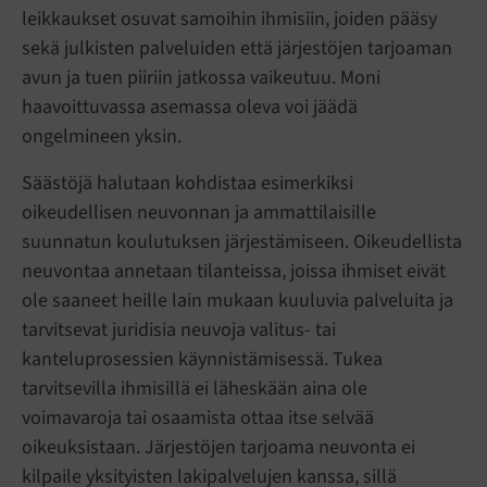
leikkaukset osuvat samoihin ihmisiin, joiden pääsy
sekä julkisten palveluiden että järjestöjen tarjoaman
avun ja tuen piiriin jatkossa vaikeutuu. Moni
haavoittuvassa asemassa oleva voi jäädä
ongelmineen yksin.
Säästöjä halutaan kohdistaa esimerkiksi
oikeudellisen neuvonnan ja ammattilaisille
suunnatun koulutuksen järjestämiseen. Oikeudellista
neuvontaa annetaan tilanteissa, joissa ihmiset eivät
ole saaneet heille lain mukaan kuuluvia palveluita ja
tarvitsevat juridisia neuvoja valitus- tai
kanteluprosessien käynnistämisessä. Tukea
tarvitsevilla ihmisillä ei läheskään aina ole
voimavaroja tai osaamista ottaa itse selvää
oikeuksistaan. Järjestöjen tarjoama neuvonta ei
kilpaile yksityisten lakipalvelujen kanssa, sillä