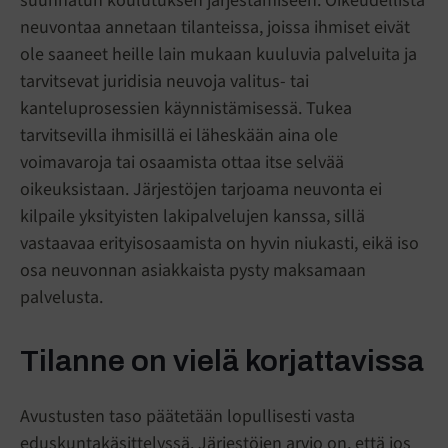
suunnatun koulutuksen järjestämiseen. Oikeudellista
neuvontaa annetaan tilanteissa, joissa ihmiset eivät
ole saaneet heille lain mukaan kuuluvia palveluita ja
tarvitsevat juridisia neuvoja valitus- tai
kanteluprosessien käynnistämisessä. Tukea
tarvitsevilla ihmisillä ei läheskään aina ole
voimavaroja tai osaamista ottaa itse selvää
oikeuksistaan. Järjestöjen tarjoama neuvonta ei
kilpaile yksityisten lakipalvelujen kanssa, sillä
vastaavaa erityisosaamista on hyvin niukasti, eikä iso
osa neuvonnan asiakkaista pysty maksamaan
palvelusta.
Tilanne on vielä korjattavissa
Avustusten taso päätetään lopullisesti vasta
eduskuntakäsittelyssä. Järjestöjen arvio on, että jos