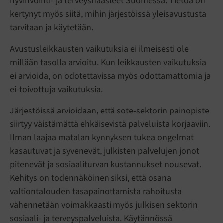
hyvinvointi- ja terveyshaasteet Suomessa. Tietoa on
kertynyt myös siitä, mihin järjestöissä yleisavustusta
tarvitaan ja käytetään.
Avustusleikkausten vaikutuksia ei ilmeisesti ole
millään tasolla arvioitu. Kun leikkausten vaikutuksia
ei arvioida, on odotettavissa myös odottamattomia ja
ei-toivottuja vaikutuksia.
Järjestöissä arvioidaan, että sote-sektorin painopiste
siirtyy väistämättä ehkäisevistä palveluista korjaaviin.
Ilman laajaa matalan kynnyksen tukea ongelmat
kasautuvat ja syvenevät, julkisten palvelujen jonot
pitenevät ja sosiaaliturvan kustannukset nousevat.
Kehitys on todennäköinen siksi, että osana
valtiontalouden tasapainottamista rahoitusta
vähennetään voimakkaasti myös julkisen sektorin
sosiaali- ja terveyspalveluista. Käytännössä