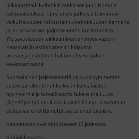
leikkausmalli kuitenkin rankaisee juuri isompia
kokonaisuuksia. Tämä ei ole järkevää toiminnan
vaikuttavuuden tai kustannustehokkuuden kannalta
ja jarruttaa myös järjestökentän uusiutumista.
Yleisavustusten leikkaaminen on myös vastoin
Kansalaisjärjestöstrategian kirjausta
avustusjärjestelmän hallinnollisen taakan
keventämisestä.
Suomalainen järjestökenttä on vuosikymmenten
saatossa rakentunut kaikkien kansalaisten
hyvinvointia ja turvallisuutta tukeva malli. Jos
järjestöjen työ rajuilla leikkauksilla nyt romutetaan,
vastaavaa ei välttämättä saada enää takaisin.
Kannanoton ovat kirjoittaneet 12 järjestöä:
A-klinikkasäätiö