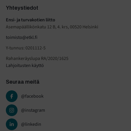
Yhteystiedot
Ensi- ja turvakotien liitto
Asemapäällikönkatu 12 B, 4. krs, 00520 Helsinki
toimisto@etkl.fi
Y-tunnus: 0201112-5
Rahankeräyslupa RA/2020/1625
Lahjoitusten käyttö
Seuraa meitä
@facebook
@instagram
@linkedin