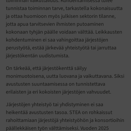
toiminnan vaikuttavuus. Kohdentamisessa tulee
tunnistaa toiminnan tarve, tarkastella kokonaisuutta
ja ottaa huomioon myös julkisen sektorin tilanne,
jotta apua tarvitsevien ihmisten putoaminen
kokonaan tyhjän päälle voidaan välttää. Leikkausten
kohdentuminen ei saa vahingoittaa järjestöjen
perustyötä, estää järkevää yhteistyötä tai jarruttaa
järjestökentän uudistumista.
On tärkeää, että järjestökenttä säilyy
monimuotoisena, uutta luovana ja vaikuttavana. Siksi
avustusten suuntaamisessa on tunnistettava
erilaisten ja eri kokoisten järjestöjen vahvuudet.
Järjestöjen yhteistyö tai yhdistyminen ei saa
heikentää avustusten tasoa. STEA on rohkaissut
rahoittamiaan järjestöjä yhteistyöhön ja konsortioihin
päällekkäisen työn välttämiseksi. Vuoden 2025