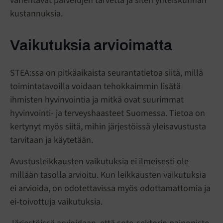
vähentävät palvelujen tarvetta ja siten yhteiskunnan
kustannuksia.
Vaikutuksia arvioimatta
STEA:ssa on pitkäaikaista seurantatietoa siitä, millä
toimintatavoilla voidaan tehokkaimmin lisätä
ihmisten hyvinvointia ja mitkä ovat suurimmat
hyvinvointi- ja terveyshaasteet Suomessa. Tietoa on
kertynyt myös siitä, mihin järjestöissä yleisavustusta
tarvitaan ja käytetään.
Avustusleikkausten vaikutuksia ei ilmeisesti ole
millään tasolla arvioitu. Kun leikkausten vaikutuksia
ei arvioida, on odotettavissa myös odottamattomia ja
ei-toivottuja vaikutuksia.