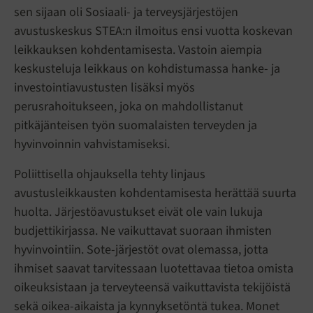
sen sijaan oli Sosiaali- ja terveysjärjestöjen
avustuskeskus STEA:n ilmoitus ensi vuotta koskevan
leikkauksen kohdentamisesta. Vastoin aiempia
keskusteluja leikkaus on kohdistumassa hanke- ja
investointiavustusten lisäksi myös
perusrahoitukseen, joka on mahdollistanut
pitkäjänteisen työn suomalaisten terveyden ja
hyvinvoinnin vahvistamiseksi.
Poliittisella ohjauksella tehty linjaus
avustusleikkausten kohdentamisesta herättää suurta
huolta. Järjestöavustukset eivät ole vain lukuja
budjettikirjassa. Ne vaikuttavat suoraan ihmisten
hyvinvointiin. Sote-järjestöt ovat olemassa, jotta
ihmiset saavat tarvitessaan luotettavaa tietoa omista
oikeuksistaan ja terveyteensä vaikuttavista tekijöistä
sekä oikea-aikaista ja kynnyksetöntä tukea. Monet