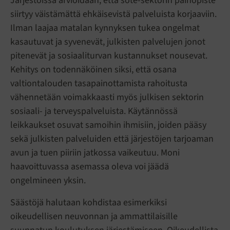
Järjestöissä arvioidaan, että sote-sektorin painopiste
siirtyy väistämättä ehkäisevistä palveluista korjaaviin.
Ilman laajaa matalan kynnyksen tukea ongelmat
kasautuvat ja syvenevät, julkisten palvelujen jonot
pitenevät ja sosiaaliturvan kustannukset nousevat.
Kehitys on todennäköinen siksi, että osana
valtiontalouden tasapainottamista rahoitusta
vähennetään voimakkaasti myös julkisen sektorin
sosiaali- ja terveyspalveluista. Käytännössä
leikkaukset osuvat samoihin ihmisiin, joiden pääsy
sekä julkisten palveluiden että järjestöjen tarjoaman
avun ja tuen piiriin jatkossa vaikeutuu. Moni
haavoittuvassa asemassa oleva voi jäädä
ongelmineen yksin.
Säästöjä halutaan kohdistaa esimerkiksi
oikeudellisen neuvonnan ja ammattilaisille