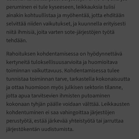
peruminen ei tule kyseeseen, leikkauksia tulisi
ainakin kohtuullistaa ja myöhentää, jotta ehditään
selvittää niiden vaikutukset, ja kuunnella erityisesti
niitä ihmisiä, joita varten sote-järjestöjen työtä
tehdään.
Rahoituksen kohdentamisessa on hyödynnettävä
kertyneitä tuloksellisuusarvioita ja huomioitava
toiminnan vaikuttavuus. Kohdentamisessa tulee
tunnistaa toiminnan tarve, tarkastella kokonaisuutta
ja ottaa huomioon myös julkisen sektorin tilanne,
jotta apua tarvitsevien ihmisten putoaminen
kokonaan tyhjän päälle voidaan välttää. Leikkausten
kohdentuminen ei saa vahingoittaa järjestöjen
perustyötä, estää järkevää yhteistyötä tai jarruttaa
järjestökentän uudistumista.