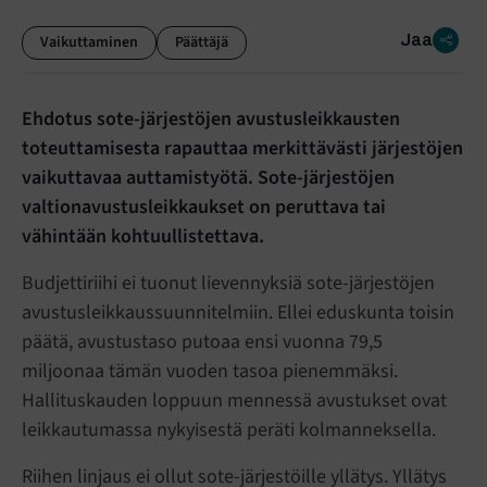
Jaa
Vaikuttaminen
Päättäjä
Ehdotus sote-järjestöjen avustusleikkausten
toteuttamisesta rapauttaa merkittävästi järjestöjen
vaikuttavaa auttamistyötä. Sote-järjestöjen
valtionavustusleikkaukset on peruttava tai
vähintään kohtuullistettava.
Budjettiriihi ei tuonut lievennyksiä sote-järjestöjen
avustusleikkaussuunnitelmiin. Ellei eduskunta toisin
päätä, avustustaso putoaa ensi vuonna 79,5
miljoonaa tämän vuoden tasoa pienemmäksi.
Hallituskauden loppuun mennessä avustukset ovat
leikkautumassa nykyisestä peräti kolmanneksella.
Riihen linjaus ei ollut sote-järjestöille yllätys. Yllätys