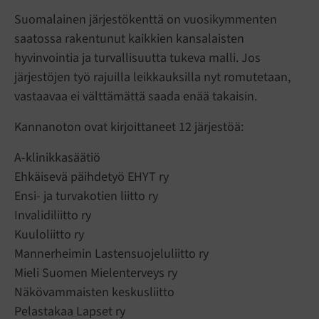
Suomalainen järjestökenttä on vuosikymmenten
saatossa rakentunut kaikkien kansalaisten
hyvinvointia ja turvallisuutta tukeva malli. Jos
järjestöjen työ rajuilla leikkauksilla nyt romutetaan,
vastaavaa ei välttämättä saada enää takaisin.
Kannanoton ovat kirjoittaneet 12 järjestöä:
A-klinikkasäätiö
Ehkäisevä päihdetyö EHYT ry
Ensi- ja turvakotien liitto ry
Invalidiliitto ry
Kuuloliitto ry
Mannerheimin Lastensuojeluliitto ry
Mieli Suomen Mielenterveys ry
Näkövammaisten keskusliitto
Pelastakaa Lapset ry