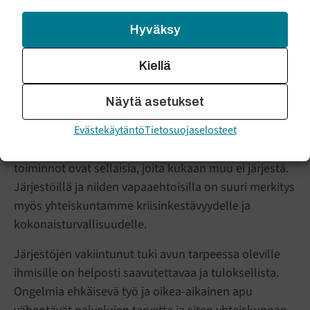
Poliittisella ohjauksella tehty linjaus
Hyväksy
avustusleikkausten kohdentamisesta herättää suurta
huolta. Järjestöavustukset eivät ole vain lukuja
Kiellä
budjettikirjassa. Ne vaikuttavat suoraan ihmisten
hyvinvointiin. Sote-järjestöt ovat olemassa, jotta
Näytä asetukset
ihmiset saavat tarvitessaan luotettavaa tietoa omista
Evästekäytäntö
Tietosuojaselosteet
oikeuksistaan ja terveyteensä vaikuttavista tekijöistä
sekä oikea-aikaista ja kynnyksetöntä tukea. Monet
toiminnot ovat sellaisia, joita kukaan muu ei järjestä.
Järjestöillä ja niiden vapaaehtoisilla on suuri merkitys
myös yhteiskuntamme kriisinkestävyydelle ja
kokonaisturvallisuudelle.
Järjestöjen vakiintunut tuki avun tarpeessa oleville
ihmisille on helposti saavutettavaa ja tuloksellista.
Ongelmia ehkäisevä työ ja oikea-aikainen apu