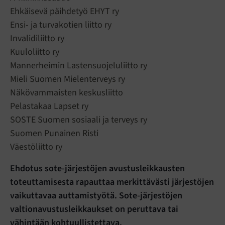
Ehkäisevä päihdetyö EHYT ry
Ensi- ja turvakotien liitto ry
Invalidiliitto ry
Kuuloliitto ry
Mannerheimin Lastensuojeluliitto ry
Mieli Suomen Mielenterveys ry
Näkövammaisten keskusliitto
Pelastakaa Lapset ry
SOSTE Suomen sosiaali ja terveys ry
Suomen Punainen Risti
Väestöliitto ry
Ehdotus sote-järjestöjen avustusleikkausten
toteuttamisesta rapauttaa merkittävästi järjestöjen
vaikuttavaa auttamistyötä. Sote-järjestöjen
valtionavustusleikkaukset on peruttava tai
vähintään kohtuullistettava.