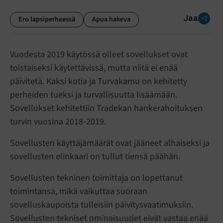
Jaa
Ero lapsiperheessä
Apua hakeva
Vuodesta 2019 käytössä olleet sovellukset ovat
toistaiseksi käytettävissä, mutta niitä ei enää
päivitetä. Kaksi kotia ja Turvakamu on kehitetty
perheiden tueksi ja turvallisuutta lisäämään.
Sovellukset kehitettiin Tradekan hankerahoituksen
turvin vuosina 2018-2019.
Sovellusten käyttäjämäärät ovat jääneet alhaiseksi ja
sovellusten elinkaari on tullut tiensä päähän.
Sovellusten tekninen toimittaja on lopettanut
toimintansa, mikä vaikuttaa suoraan
sovelluskaupoista tulleisiin päivitysvaatimuksiin.
Sovellusten tekniset ominaisuudet eivät vastaa enää