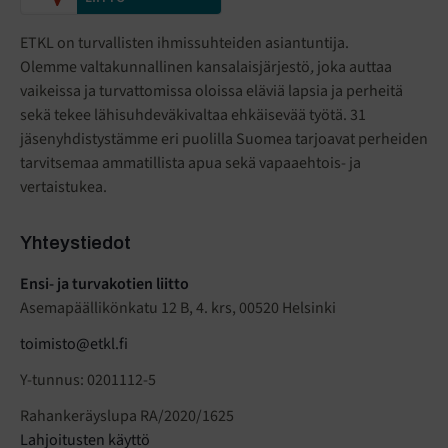
ETKL on turvallisten ihmissuhteiden asiantuntija.
Olemme valtakunnallinen kansalaisjärjestö
,
joka auttaa
vaikeissa ja turvattomissa oloissa eläviä lapsia ja perheitä
sekä tekee lähisuhdeväkivaltaa ehkäisevää työtä. 31
jäsenyhdistystämme eri puolilla Suomea tarjoavat perheiden
tarvitsemaa ammatillista apua sekä vapaaehtois- ja
vertaistukea.
Yhteystiedot
Ensi- ja turvakotien liitto
Asemapäällikönkatu 12 B, 4. krs, 00520 Helsinki
toimisto@etkl.fi
Y-tunnus: 0201112-5
Rahankeräyslupa RA/2020/1625
Lahjoitusten käyttö