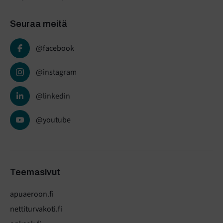
Seuraa meitä
@facebook
@instagram
@linkedin
@youtube
Teemasivut
apuaeroon.fi
nettiturvakoti.fi