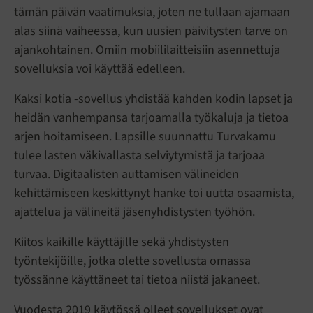
tämän päivän vaatimuksia, joten ne tullaan ajamaan
alas siinä vaiheessa, kun uusien päivitysten tarve on
ajankohtainen. Omiin mobiililaitteisiin asennettuja
sovelluksia voi käyttää edelleen.
Kaksi kotia -sovellus yhdistää kahden kodin lapset ja
heidän vanhempansa tarjoamalla työkaluja ja tietoa
arjen hoitamiseen. Lapsille suunnattu Turvakamu
tulee lasten väkivallasta selviytymistä ja tarjoaa
turvaa. Digitaalisten auttamisen välineiden
kehittämiseen keskittynyt hanke toi uutta osaamista,
ajattelua ja välineitä jäsenyhdistysten työhön.
Kiitos kaikille käyttäjille sekä yhdistysten
työntekijöille, jotka olette sovellusta omassa
työssänne käyttäneet tai tietoa niistä jakaneet.
Vuodesta 2019 käytössä olleet sovellukset ovat