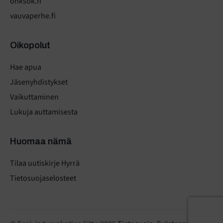
onksok.fi
vauvaperhe.fi
Oikopolut
Hae apua
Jäsenyhdistykset
Vaikuttaminen
Lukuja auttamisesta
Huomaa nämä
Tilaa uutiskirje Hyrrä
Tietosuojaselosteet