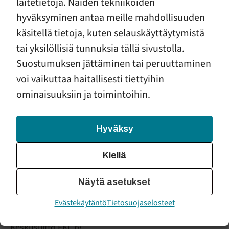
laitetietoja. Näiden tekniikoiden
Jousilahti Julia, Vanhempi asiantuntija, Demos
hyväksyminen antaa meille mahdollisuuden
Helsinki
käsitellä tietoja, kuten selauskäyttäytymistä
tai yksilöllisiä tunnuksia tällä sivustolla.
Järvinen Anna, Erityisasiantuntija, SOSTE
Suostumuksen jättäminen tai peruuttaminen
Kahilainen Sanni, Viestintäpäällikkö, Suomen
voi vaikuttaa haitallisesti tiettyihin
Muusikkojen Liitto ry
ominaisuuksiin ja toimintoihin.
Kauhanen Merja, Johtava tutkija, Työn ja talouden
tutkimus LABORE
Hyväksy
Kiprianoff Maarit, Osallisuuskoordinaattori, Vailla
vakinaista asuntoa ry
Kiellä
Kivipuro Katja, Asiantuntija, Vailla vakinaista asuntoa
Näytä asetukset
ry
Evästekäytäntö
Tietosuojaselosteet
Kokko Timo, Toiminnanjohtaja, Eläkkeensaajien
Keskusliitto EKL ry