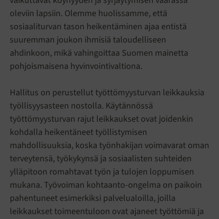
vaikuttavat köyhyyden ja syrjäytymisen vaarassa
oleviin lapsiin. Olemme huolissamme, että
sosiaaliturvan tason heikentäminen ajaa entistä
suuremman joukon ihmisiä taloudelliseen
ahdinkoon, mikä vahingoittaa Suomen mainetta
pohjoismaisena hyvinvointivaltiona.
Hallitus on perustellut työttömyysturvan leikkauksia
työllisyysasteen nostolla. Käytännössä
työttömyysturvan rajut leikkaukset ovat joidenkin
kohdalla heikentäneet työllistymisen
mahdollisuuksia, koska työnhakijan voimavarat oman
terveytensä, työkykynsä ja sosiaalisten suhteiden
ylläpitoon romahtavat työn ja tulojen loppumisen
mukana. Työvoiman kohtaanto-ongelma on paikoin
pahentuneet esimerkiksi palvelualoilla, joilla
leikkaukset toimeentuloon ovat ajaneet työttömiä ja