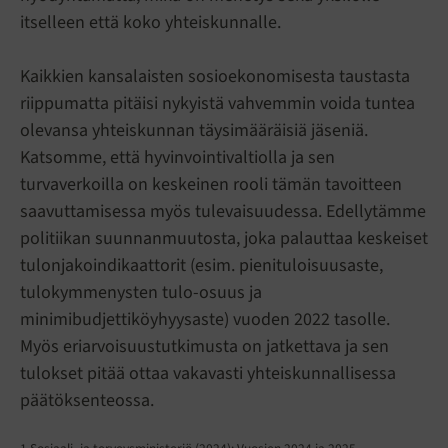
itselleen että koko yhteiskunnalle.
Kaikkien kansalaisten sosioekonomisesta taustasta
riippumatta pitäisi nykyistä vahvemmin voida tuntea
olevansa yhteiskunnan täysimääräisiä jäseniä.
Katsomme, että hyvinvointivaltiolla ja sen
turvaverkoilla on keskeinen rooli tämän tavoitteen
saavuttamisessa myös tulevaisuudessa. Edellytämme
politiikan suunnanmuutosta, joka palauttaa keskeiset
tulonjakoindikaattorit (esim. pienituloisuusaste,
tulokymmenysten tulo-osuus ja
minimibudjettiköyhyysaste) vuoden 2022 tasolle.
Myös eriarvoisuustutkimusta on jatkettava ja sen
tulokset pitää ottaa vakavasti yhteiskunnallisessa
päätöksenteossa.