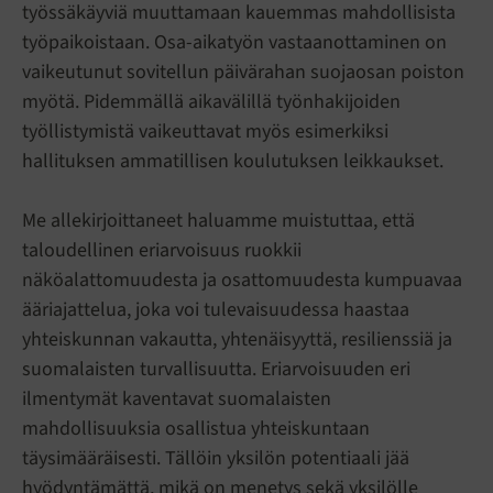
työssäkäyviä muuttamaan kauemmas mahdollisista
työpaikoistaan. Osa-aikatyön vastaanottaminen on
vaikeutunut sovitellun päivärahan suojaosan poiston
myötä. Pidemmällä aikavälillä työnhakijoiden
työllistymistä vaikeuttavat myös esimerkiksi
hallituksen ammatillisen koulutuksen leikkaukset.
Me allekirjoittaneet haluamme muistuttaa, että
taloudellinen eriarvoisuus ruokkii
näköalattomuudesta ja osattomuudesta kumpuavaa
ääriajattelua, joka voi tulevaisuudessa haastaa
yhteiskunnan vakautta, yhtenäisyyttä, resilienssiä ja
suomalaisten turvallisuutta. Eriarvoisuuden eri
ilmentymät kaventavat suomalaisten
mahdollisuuksia osallistua yhteiskuntaan
täysimääräisesti. Tällöin yksilön potentiaali jää
hyödyntämättä, mikä on menetys sekä yksilölle