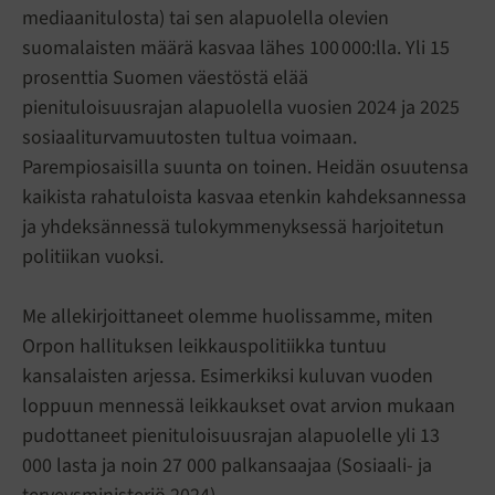
mediaanitulosta) tai sen alapuolella olevien
suomalaisten määrä kasvaa lähes 100 000:lla. Yli 15
prosenttia Suomen väestöstä elää
pienituloisuusrajan alapuolella vuosien 2024 ja 2025
sosiaaliturvamuutosten tultua voimaan.
Parempiosaisilla suunta on toinen. Heidän osuutensa
kaikista rahatuloista kasvaa etenkin kahdeksannessa
ja yhdeksännessä tulokymmenyksessä harjoitetun
politiikan vuoksi.
Me allekirjoittaneet olemme huolissamme, miten
Orpon hallituksen leikkauspolitiikka tuntuu
kansalaisten arjessa. Esimerkiksi kuluvan vuoden
loppuun mennessä leikkaukset ovat arvion mukaan
pudottaneet pienituloisuusrajan alapuolelle yli 13
000 lasta ja noin 27 000 palkansaajaa (Sosiaali- ja