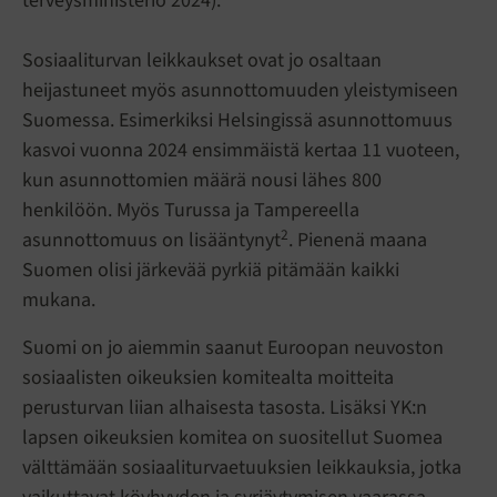
terveysministeriö 2024).
Sosiaaliturvan leikkaukset ovat jo osaltaan
heijastuneet myös asunnottomuuden yleistymiseen
Suomessa. Esimerkiksi Helsingissä asunnottomuus
kasvoi vuonna 2024 ensimmäistä kertaa 11 vuoteen,
kun asunnottomien määrä nousi lähes 800
henkilöön. Myös Turussa ja Tampereella
2
asunnottomuus on lisääntynyt
. Pienenä maana
Suomen olisi järkevää pyrkiä pitämään kaikki
mukana.
Suomi on jo aiemmin saanut Euroopan neuvoston
sosiaalisten oikeuksien komitealta moitteita
perusturvan liian alhaisesta tasosta. Lisäksi YK:n
lapsen oikeuksien komitea on suositellut Suomea
välttämään sosiaaliturvaetuuksien leikkauksia, jotka