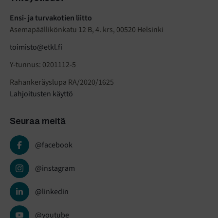
Ensi- ja turvakotien liitto
Asemapäällikönkatu 12 B, 4. krs, 00520 Helsinki
toimisto@etkl.fi
Y-tunnus: 0201112-5
Rahankeräyslupa RA/2020/1625
Lahjoitusten käyttö
Seuraa meitä
@facebook
@instagram
@linkedin
@youtube