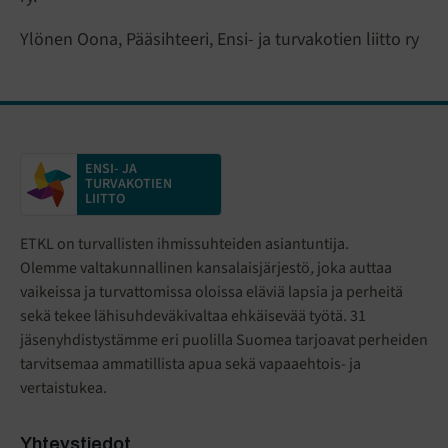
Ylönen Oona, Pääsihteeri, Ensi- ja turvakotien liitto ry
ENSI- JA
TURVAKOTIEN
LIITTO
ETKL on turvallisten ihmissuhteiden asiantuntija.
Olemme valtakunnallinen kansalaisjärjestö
,
joka auttaa
vaikeissa ja turvattomissa oloissa eläviä lapsia ja perheitä
sekä tekee lähisuhdeväkivaltaa ehkäisevää työtä. 31
jäsenyhdistystämme eri puolilla Suomea tarjoavat perheiden
tarvitsemaa ammatillista apua sekä vapaaehtois- ja
vertaistukea.
Yhteystiedot