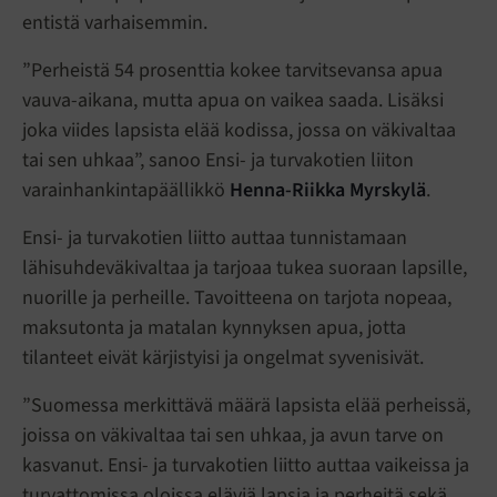
entistä varhaisemmin.
”Perheistä 54 prosenttia kokee tarvitsevansa apua
vauva-aikana, mutta apua on vaikea saada. Lisäksi
joka viides lapsista elää kodissa, jossa on väkivaltaa
tai sen uhkaa”, sanoo Ensi- ja turvakotien liiton
varainhankintapäällikkö
Henna-Riikka Myrskylä
.
Ensi- ja turvakotien liitto auttaa tunnistamaan
lähisuhdeväkivaltaa ja tarjoaa tukea suoraan lapsille,
nuorille ja perheille. Tavoitteena on tarjota nopeaa,
maksutonta ja matalan kynnyksen apua, jotta
tilanteet eivät kärjistyisi ja ongelmat syvenisivät.
”Suomessa merkittävä määrä lapsista elää perheissä,
joissa on väkivaltaa tai sen uhkaa, ja avun tarve on
kasvanut. Ensi- ja turvakotien liitto auttaa vaikeissa ja
turvattomissa oloissa eläviä lapsia ja perheitä sekä