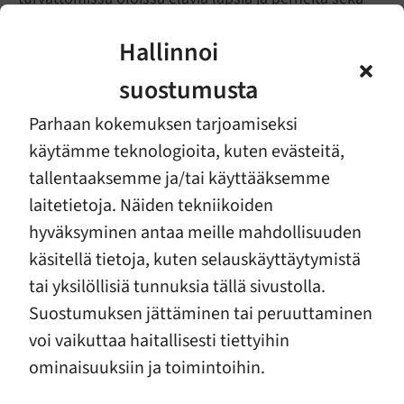
tekee työtä lähisuhdeväkivallan ehkäisemiseksi”,
Hallinnoi
Myrskylä sanoo,
suostumusta
Lahjoituksen avulla tätä työtä voidaan vahvistaa ja
tavoittaa yhä useampia apua tarvitsevia.
Parhaan kokemuksen tarjoamiseksi
Ensi- ja turvakotien liitto kiittää LähiTapiolan
käytämme teknologioita, kuten evästeitä,
Henkivakuutusyhtiötä lahjoituksesta turvallisen
tallentaaksemme ja/tai käyttääksemme
lapsuuden tukemiseksi. Lahjoitus on meille
laitetietoja. Näiden tekniikoiden
merkittävä luottamuksen osoitus ajassa, jossa
hyväksyminen antaa meille mahdollisuuden
työmme jatkuvuus on monella tapaa epävarmaa.
käsitellä tietoja, kuten selauskäyttäytymistä
tai yksilöllisiä tunnuksia tällä sivustolla.
Suostumuksen jättäminen tai peruuttaminen
Lahjoita ja tue
voi vaikuttaa haitallisesti tiettyihin
ominaisuuksiin ja toimintoihin.
Lahjoita, jotta jokainen olisi