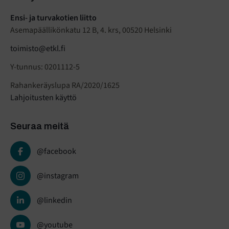
Ensi- ja turvakotien liitto
Asemapäällikönkatu 12 B, 4. krs, 00520 Helsinki
toimisto@etkl.fi
Y-tunnus: 0201112-5
Rahankeräyslupa RA/2020/1625
Lahjoitusten käyttö
Seuraa meitä
@facebook
@instagram
@linkedin
@youtube