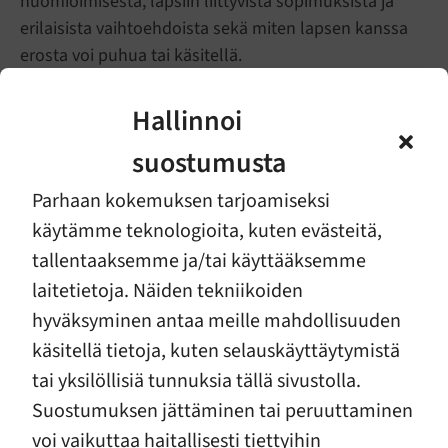
huomioimisesta, lapsiin liittyvistä sopimuksista ja
erilaisista vaihtoehdoista sekä miten lapsen kanssa
erosta voi puhua tai käsitellä.
Lapsille ja nuorille on
oma chat onksok.fi-sivustolla
.
Hallinnoi
Chatissa voi keskustella luotettavan aikuisen kanssa
vanhempien eroon liittyvistä tunteista ja ajatuksista.
suostumusta
Maksutonta keskusteluapua
on saatavilla
myös
Parhaan kokemuksen tarjoamiseksi
jäsenyhdistyksissämme. Tapaamisajan erotyön
käytämme teknologioita, kuten evästeitä,
ammattilaisen kanssa voi varata vanhemmalla
tai
tallentaaksemme ja/tai käyttääksemme
lapselle.
laitetietoja. Näiden tekniikoiden
hyväksyminen antaa meille mahdollisuuden
Erovertaisryhmissä lapset ja nuoret
pääsevät
jakamaan kokemuksiaan
ja tunteitaan muiden saman
käsitellä tietoja, kuten selauskäyttäytymistä
kokeneiden kanssa. Vertaistukea on saatavilla
myös
tai yksilöllisiä tunnuksia tällä sivustolla.
vanhemmille
.
Suostumuksen jättäminen tai peruuttaminen
voi vaikuttaa haitallisesti tiettyihin