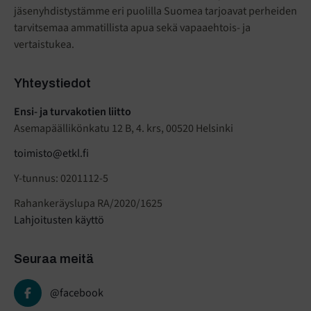
jäsenyhdistystämme eri puolilla Suomea tarjoavat perheiden
tarvitsemaa ammatillista apua sekä vapaaehtois- ja
vertaistukea.
Yhteystiedot
Ensi- ja turvakotien liitto
Asemapäällikönkatu 12 B, 4. krs, 00520 Helsinki
toimisto@etkl.fi
Y-tunnus: 0201112-5
Rahankeräyslupa RA/2020/1625
Lahjoitusten käyttö
Seuraa meitä
@facebook