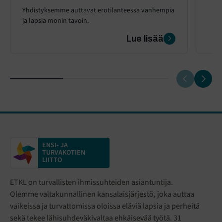
Yhdistyksemme auttavat erotilanteessa vanhempia
ja lapsia monin tavoin.
Lue lisää
ENSI- JA
TURVAKOTIEN
LIITTO
ETKL on turvallisten ihmissuhteiden asiantuntija.
Olemme valtakunnallinen kansalaisjärjestö
,
joka auttaa
vaikeissa ja turvattomissa oloissa eläviä lapsia ja perheitä
sekä tekee lähisuhdeväkivaltaa ehkäisevää työtä. 31