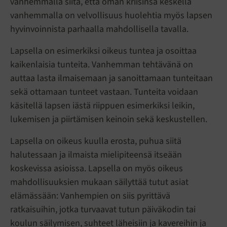
vanhemmalla siitä, että oman kriisinsä keskellä
vanhemmalla on velvollisuus huolehtia myös lapsen
hyvinvoinnista parhaalla mahdollisella tavalla.
Lapsella on esimerkiksi oikeus tuntea ja osoittaa
kaikenlaisia tunteita. Vanhemman tehtävänä on
auttaa lasta ilmaisemaan ja sanoittamaan tunteitaan
sekä ottamaan tunteet vastaan. Tunteita voidaan
käsitellä lapsen iästä riippuen esimerkiksi leikin,
lukemisen ja piirtämisen keinoin sekä keskustellen.
Lapsella on oikeus kuulla erosta, puhua siitä
halutessaan ja ilmaista mielipiteensä itseään
koskevissa asioissa. Lapsella on myös oikeus
mahdollisuuksien mukaan säilyttää tutut asiat
elämässään: Vanhempien on siis pyrittävä
ratkaisuihin, jotka turvaavat tutun päiväkodin tai
koulun säilymisen, suhteet läheisiin ja kavereihin ja