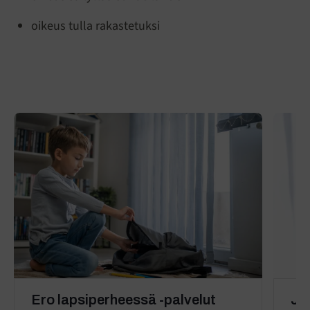
oikeus tulla rakastetuksi
Ero lapsiperheessä -palvelut
Jä