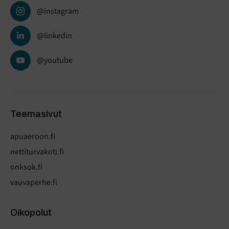
@instagram
@linkedin
@youtube
Teemasivut
apuaeroon.fi
nettiturvakoti.fi
onksok.fi
vauvaperhe.fi
Oikopolut