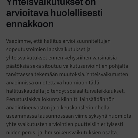
Yhteisvaikutukset on
arvioitava huolellisesti
ennakkoon
Vaadimme, että hallitus arvioi suunniteltujen
sopeutustoimien lapsivaikutukset ja
yhteisvaikutukset ennen kehysriihen varsinaisia
päätöksiä sekä sitoutuu vaikutusarviointien pohjalta
tarvittaessa tekemään muutoksia. Yhteisvaikutusten
arvioinnissa on otettava huomioon tällä
hallituskaudella jo tehdyt sosiaaliturvaleikkaukset.
Perustuslakivaliokunta kiinnitti lainsäädännön
arviointineuvoston ja oikeuskanslerin ohella
useammassa lausunnossaan viime syksynä huomiota
yhteisvaikutusten arviointien puutteisiin erityisesti
niiden perus- ja ihmisoikeusvaikutuksien osalta.