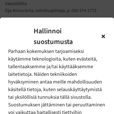
Väestöliitto
Eija Koivuranta, toimitusjohtaja, p. 050 574 1775
Kuva: Janko Ferlic, Unsplash
Hallinnoi
Lapsi- ja perhejärjestöt vaativat, ettei hallitus lisää
lapsiperheköyhyyttä ja heikennä perheiden
suostumusta
hyvinvointia kehysriihen päätöksillä. Lyhytnäköiset
Parhaan kokemuksen tarjoamiseksi
sopeutukset tulevat kalliiksi tulevaisuudessa
käytämme teknologioita, kuten evästeitä,
mielenterveys- ja päihdepalveluiden sekä
tallentaaksemme ja/tai käyttääksemme
lastensuojelun kustannusten kasvuna
laitetietoja. Näiden tekniikoiden
Lapsi- ja perhejärjestöt ovat huolissaan siitä, että
hyväksyminen antaa meille mahdollisuuden
mahdolliset lisäsopeutukset kohdistuvat liian rajusti
käsitellä tietoja, kuten selauskäyttäytymistä
lapsiin ja perheisiin. Ymmärrämme, että julkisen
tai yksilöllisiä tunnuksia tällä sivustolla.
talouden näkymä on vakava. Lapsi- ja perhejärjestöt
Suostumuksen jättäminen tai peruuttaminen
kuitenkin muistuttavat hallitusta siitä, ettei tulevien
sukupolvien velkataakan lyhentäminen saa vaarantaa
voi vaikuttaa haitallisesti tiettyihin