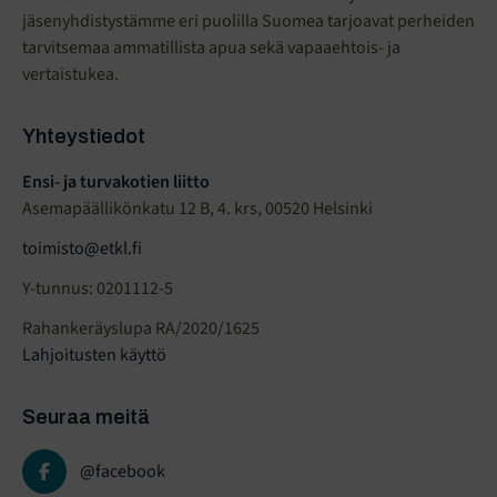
jäsenyhdistystämme eri puolilla Suomea tarjoavat perheiden
tarvitsemaa ammatillista apua sekä vapaaehtois- ja
vertaistukea.
Yhteystiedot
Ensi- ja turvakotien liitto
Asemapäällikönkatu 12 B, 4. krs, 00520 Helsinki
toimisto@etkl.fi
Y-tunnus: 0201112-5
Rahankeräyslupa RA/2020/1625
Lahjoitusten käyttö
Seuraa meitä
@facebook