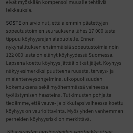
eivät myöskään kompensoi muualle tehtäviä
leikkauksia.
SOSTE
on arvioinut, että aiemmin päätettyjen
sopeutustoimien seurauksena lähes 17 000 lasta
tippuu köyhyysrajan alapuolelle. Ennen
nykyhallituksen ensimmäisiä sopeutustoimia noin
122 000 lasta on elänyt köyhyydessä Suomessa.
Lapsena koettu köyhyys jättää pitkät jäljet. Köyhyys
näkyy esimerkiksi puutteena ruuasta, terveys- ja
mielenterveysongelmina, ulkopuolisuuden
kokemuksena sekä myöhemmässä vaiheessa
työllistymisen haasteina. Tutkimusten pohjalta
tiedämme, että vauva- ja pikkulapsivaiheessa koettu
köyhyys on vaurioittavinta. Myös yhden vanhemman
perheiden köyhyysriski on merkittävä.
Vähävaraisten lapsiperheiden verotaakka ei saa