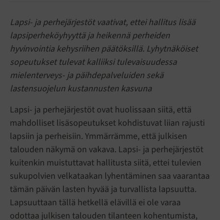
Lapsi- ja perhejärjestöt vaativat, ettei hallitus lisää
lapsiperheköyhyyttä ja heikennä perheiden
hyvinvointia kehysriihen päätöksillä. Lyhytnäköiset
sopeutukset tulevat kalliiksi tulevaisuudessa
mielenterveys- ja päihdepalveluiden sekä
lastensuojelun kustannusten kasvuna
Lapsi- ja perhejärjestöt ovat huolissaan siitä, että
mahdolliset lisäsopeutukset kohdistuvat liian rajusti
lapsiin ja perheisiin. Ymmärrämme, että julkisen
talouden näkymä on vakava. Lapsi- ja perhejärjestöt
kuitenkin muistuttavat hallitusta siitä, ettei tulevien
sukupolvien velkataakan lyhentäminen saa vaarantaa
tämän päivän lasten hyvää ja turvallista lapsuutta.
Lapsuuttaan tällä hetkellä elävillä ei ole varaa
odottaa julkisen talouden tilanteen kohentumista,