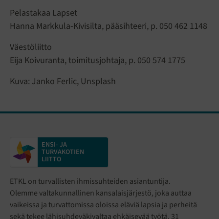
Pelastakaa Lapset
Hanna Markkula-Kivisilta, pääsihteeri, p. 050 462 1148
Väestöliitto
Eija Koivuranta, toimitusjohtaja, p. 050 574 1775
Kuva: Janko Ferlic, Unsplash
ENSI- JA
TURVAKOTIEN
LIITTO
ETKL on turvallisten ihmissuhteiden asiantuntija.
Olemme valtakunnallinen kansalaisjärjestö
,
joka auttaa
vaikeissa ja turvattomissa oloissa eläviä lapsia ja perheitä
sekä tekee lähisuhdeväkivaltaa ehkäisevää työtä. 31