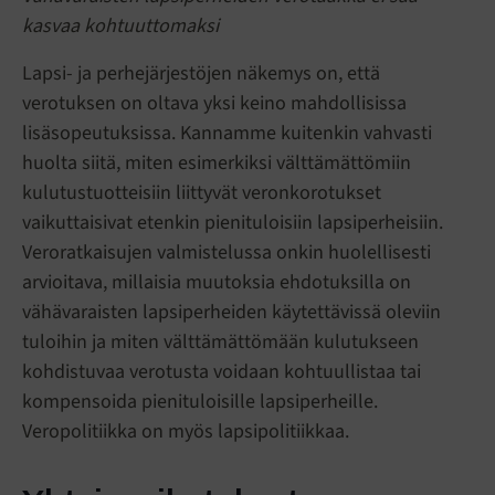
kasvaa kohtuuttomaksi
Lapsi- ja perhejärjestöjen näkemys on, että
verotuksen on oltava yksi keino mahdollisissa
lisäsopeutuksissa. Kannamme kuitenkin vahvasti
huolta siitä, miten esimerkiksi välttämättömiin
kulutustuotteisiin liittyvät veronkorotukset
vaikuttaisivat etenkin pienituloisiin lapsiperheisiin.
Veroratkaisujen valmistelussa onkin huolellisesti
arvioitava, millaisia muutoksia ehdotuksilla on
vähävaraisten lapsiperheiden käytettävissä oleviin
tuloihin ja miten välttämättömään kulutukseen
kohdistuvaa verotusta voidaan kohtuullistaa tai
kompensoida pienituloisille lapsiperheille.
Veropolitiikka on myös lapsipolitiikkaa.