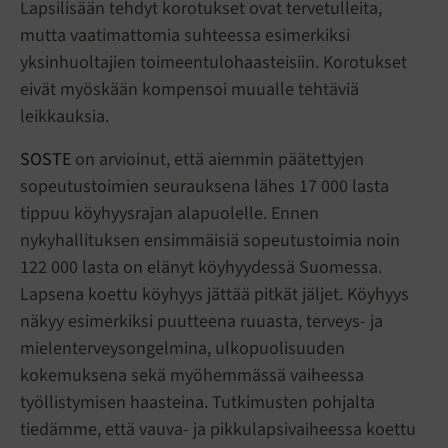
Lapsilisään tehdyt korotukset ovat tervetulleita,
mutta vaatimattomia suhteessa esimerkiksi
yksinhuoltajien toimeentulohaasteisiin. Korotukset
eivät myöskään kompensoi muualle tehtäviä
leikkauksia.
SOSTE
on arvioinut, että aiemmin päätettyjen
sopeutustoimien seurauksena lähes 17 000 lasta
tippuu köyhyysrajan alapuolelle. Ennen
nykyhallituksen ensimmäisiä sopeutustoimia noin
122 000 lasta on elänyt köyhyydessä Suomessa.
Lapsena koettu köyhyys jättää pitkät jäljet. Köyhyys
näkyy esimerkiksi puutteena ruuasta, terveys- ja
mielenterveysongelmina, ulkopuolisuuden
kokemuksena sekä myöhemmässä vaiheessa
työllistymisen haasteina. Tutkimusten pohjalta
tiedämme, että vauva- ja pikkulapsivaiheessa koettu