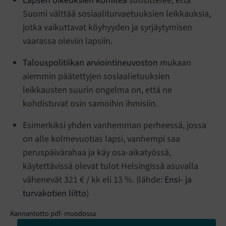
Lapsen oikeuksien komitea
suosittelee, että
Suomi välttää sosiaaliturvaetuuksien leikkauksia,
jotka vaikuttavat köyhyyden ja syrjäytymisen
vaarassa oleviin lapsiin.
Talouspolitiikan arviointineuvoston
mukaan
aiemmin päätettyjen sosiaalietuuksien
leikkausten suurin ongelma on, että ne
kohdistuvat osin samoihin ihmisiin.
Esimerkiksi yhden vanhemman perheessä, jossa
on alle kolmevuotias lapsi, vanhempi saa
peruspäivärahaa ja käy osa-aikatyössä,
käytettävissä olevat tulot Helsingissä asuvalla
vähenevät 321 € / kk eli 13 %. (lähde:
Ensi- ja
turvakotien liitto
)
Kannantotto pdf- muodossa