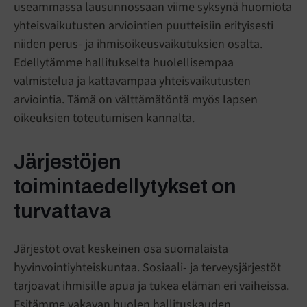
useammassa lausunnossaan viime syksynä huomiota
yhteisvaikutusten arviointien puutteisiin erityisesti
niiden perus- ja ihmisoikeusvaikutuksien osalta.
Edellytämme hallitukselta huolellisempaa
valmistelua ja kattavampaa yhteisvaikutusten
arviointia. Tämä on välttämätöntä myös lapsen
oikeuksien toteutumisen kannalta.
Järjestöjen
toimintaedellytykset on
turvattava
Järjestöt ovat keskeinen osa suomalaista
hyvinvointiyhteiskuntaa. Sosiaali- ja terveysjärjestöt
tarjoavat ihmisille apua ja tukea elämän eri vaiheissa.
Esitämme vakavan huolen hallituskauden