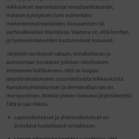
leikkaukset vaarantaisivat ennaltaehkäisevän,
matalan kynnyksen tuen esimerkiksi
mielenterveyshaasteiden, kiusaamisen tai
perheväkivallan tilanteissa. Vaarana on, että kuntien
ja hyvinvointialueiden kustannukset kasvavat.
Järjestöt tarvitsevat vakaan, ennakoitavan ja
autonomian turvaavan julkisen rahoituksen.
Vetoamme hallitukseen, että se luopuu
järjestörahoitukseen suunnitelluista leikkauksista.
Kansalaisyhteiskunnan ja demokratian tae on
monipuolinen, ihmisiä yhteen kokoava järjestökenttä.
Tätä ei saa rikkoa.
Lapsivaikutukset ja yhteisvaikutukset on
arvioitava huolellisesti ennakkoon.