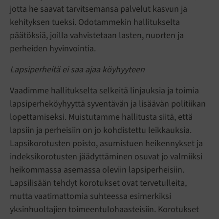
jotta he saavat tarvitsemansa palvelut kasvun ja
kehityksen tueksi. Odotammekin hallitukselta
päätöksiä, joilla vahvistetaan lasten, nuorten ja
perheiden hyvinvointia.
Lapsiperheitä ei saa ajaa köyhyyteen
Vaadimme hallitukselta selkeitä linjauksia ja toimia
lapsiperheköyhyyttä syventävän ja lisäävän politiikan
lopettamiseksi. Muistutamme hallitusta siitä, että
lapsiin ja perheisiin on jo kohdistettu leikkauksia.
Lapsikorotusten poisto, asumistuen heikennykset ja
indeksikorotusten jäädyttäminen osuvat jo valmiiksi
heikommassa asemassa oleviin lapsiperheisiin.
Lapsilisään tehdyt korotukset ovat tervetulleita,
mutta vaatimattomia suhteessa esimerkiksi
yksinhuoltajien toimeentulohaasteisiin. Korotukset