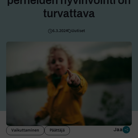
perheiden hyvinvointi on
turvattava
6.3.2024
Uutiset
Jaa
Vaikuttaminen
Päättäjä