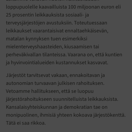
loppupuolelle kaavailluista 100 miljoonan euron eli
25 prosentin leikkauksista sosiaali- ja
terveysjärjestöjen avustuksiin. Toteutuessaan
leikkaukset vaarantaisivat ennaltaehkäisevän,
matalan kynnyksen tuen esimerkiksi
mielenterveyshaasteiden, kiusaamisen tai
perheväkivallan tilanteissa. Vaarana on, että kuntien
ja hyvinvointialueiden kustannukset kasvavat.
Järjestöt tarvitsevat vakaan, ennakoitavan ja
autonomian turvaavan julkisen rahoituksen.
Vetoamme hallitukseen, että se luopuu
järjestörahoitukseen suunnitelluista leikkauksista.
Kansalaisyhteiskunnan ja demokratian tae on
monipuolinen, ihmisiä yhteen kokoava järjestökenttä.
Tätä ei saa rikkoa.