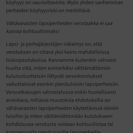
köyhyys on vaurioittavinta. Myös yhden vanhemman
perheiden köyhyysriski on merkittävä.
Vähävaraisten lapsiperheiden verotaakka ei saa
kasvaa kohtuuttomaksi
Lapsi- ja perhejärjestöjen näkemys on, että
verotuksen on oltava yksi keino mahdollisissa
lisäsopeutuksissa. Kannamme kuitenkin vahvasti
huolta siitä, miten esimerkiksi välttämättömiin
kulutustuotteisiin liittyvät veronkorotukset
vaikuttaisivat etenkin pienituloisiin lapsiperheisiin.
Veroratkaisujen valmistelussa onkin huolellisesti
arvioitava, millaisia muutoksia ehdotuksilla on
vähävaraisten lapsiperheiden käytettävissä oleviin
tuloihin ja miten välttämättömään kulutukseen
kohdistuvaa verotusta voidaan kohtuullistaa tai
kompensoida pienituloisille lapsiperheille.