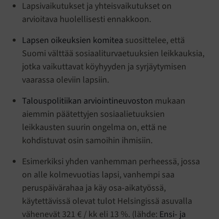
Lapsivaikutukset ja yhteisvaikutukset on
arvioitava huolellisesti ennakkoon.
Lapsen oikeuksien komitea
suosittelee, että
Suomi välttää sosiaaliturvaetuuksien leikkauksia,
jotka vaikuttavat köyhyyden ja syrjäytymisen
vaarassa oleviin lapsiin.
Talouspolitiikan arviointineuvoston
mukaan
aiemmin päätettyjen sosiaalietuuksien
leikkausten suurin ongelma on, että ne
kohdistuvat osin samoihin ihmisiin.
Esimerkiksi yhden vanhemman perheessä, jossa
on alle kolmevuotias lapsi, vanhempi saa
peruspäivärahaa ja käy osa-aikatyössä,
käytettävissä olevat tulot Helsingissä asuvalla
vähenevät 321 € / kk eli 13 %. (lähde:
Ensi- ja