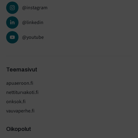
@instagram
@linkedin
@youtube
Teemasivut
apuaeroon.fi
nettiturvakoti.fi
onksok.fi
vauvaperhe.fi
Oikopolut