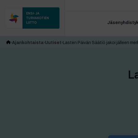
ENSI- JA
TURVAKOTIEN
LIITTO
Jäsenyhdistyks
Ajankohtaista
Uutiset
Lasten Päivän Säätiö jakoi jälleen me
La