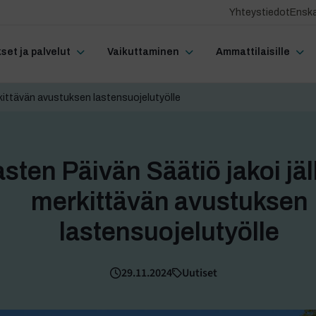
Yhteystiedot
Enska
et ja palvelut
Vaikuttaminen
Ammattilaisille
rkittävän avustuksen lastensuojelutyölle
sten Päivän Säätiö jakoi jä
merkittävän avustuksen
lastensuojelutyölle
29.11.2024
Uutiset