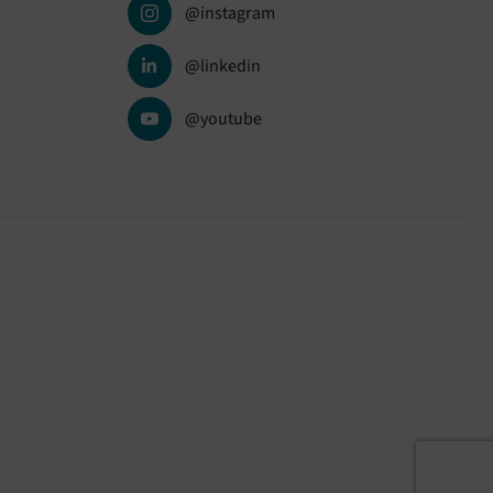
@instagram
@linkedin
@youtube