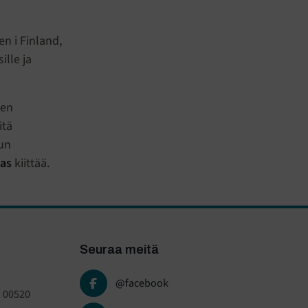
n i Finland,
ille ja
jen
itä
un
las
kiittää.
Seuraa meitä
@facebook
, 00520