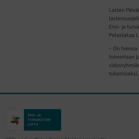
Lasten Päivä
lastensuojel
Ensi- ja turv
Pelastakaa L
– On hienoa 
toimintaan ja
sidosryhmiäm
tukemiseksi,
ENSI- JA
TURVAKOTIEN
LIITTO