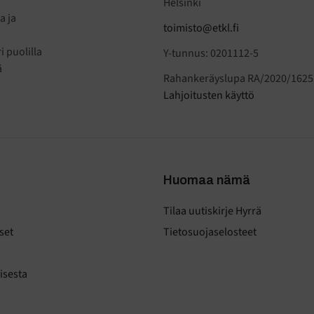
Helsinki
a ja
toimisto@etkl.fi
 puolilla
Y-tunnus: 0201112-5
ä
Rahankeräyslupa RA/2020/1625
Lahjoitusten käyttö
Huomaa nämä
Tilaa uutiskirje Hyrrä
set
Tietosuojaselosteet
n
isesta