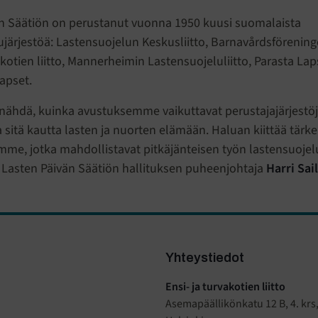
n Säätiön on perustanut vuonna 1950 kuusi suomalaista
ujärjestöä: Lastensuojelun Keskusliitto, Barnavårdsföreninge
akotien liitto, Mannerheimin Lastensuojeluliitto, Parasta Laps
apset.
nähdä, kuinka avustuksemme vaikuttavat perustajajärjestö
 sitä kautta lasten ja nuorten elämään. Haluan kiittää tärke
me, jotka mahdollistavat pitkäjänteisen työn lastensuojel
 Lasten Päivän Säätiön hallituksen puheenjohtaja
Harri Sai
Yhteystiedot
Ensi- ja turvakotien liitto
Asemapäällikönkatu 12 B, 4. krs