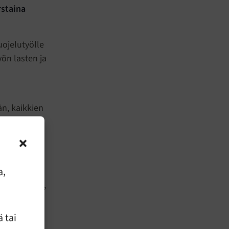
rstaina
ojelutyölle
ön lasten ja
n, kaikkien
uonna
a,
n i Finland,
ille ja
 tai