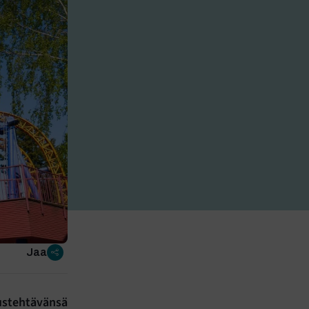
Jaa
rustehtävänsä