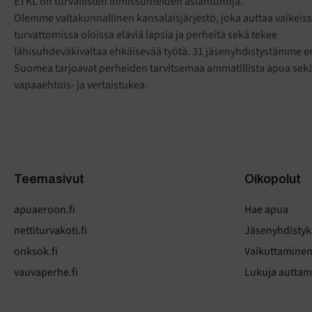
ETKL on turvallisten ihmissuhteiden asiantuntija.
Olemme valtakunnallinen kansalaisjärjestö
,
joka auttaa vaikeiss
turvattomissa oloissa eläviä lapsia ja perheitä sekä tekee
lähisuhdeväkivaltaa ehkäisevää työtä. 31 jäsenyhdistystämme eri
Suomea tarjoavat perheiden tarvitsemaa ammatillista apua sek
vapaaehtois- ja vertaistukea.
Teemasivut
Oikopolut
apuaeroon.fi
Hae apua
nettiturvakoti.fi
Jäsenyhdistyk
onksok.fi
Vaikuttamine
vauvaperhe.fi
Lukuja auttam