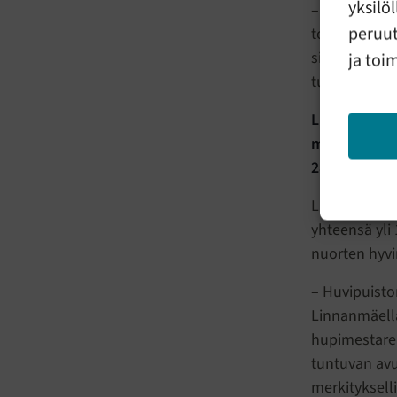
yksilö
– On hienoa 
peruut
toimintaan ja
sidosryhmiäm
ja toi
tukemiseksi,
Linnanmäen H
mukaisesti 3
28.11.2024 j
Linnanmäen h
yhteensä yli
nuorten hyvi
– Huvipuisto
Linnanmäell
hupimestare
tuntuvan avu
merkityksell