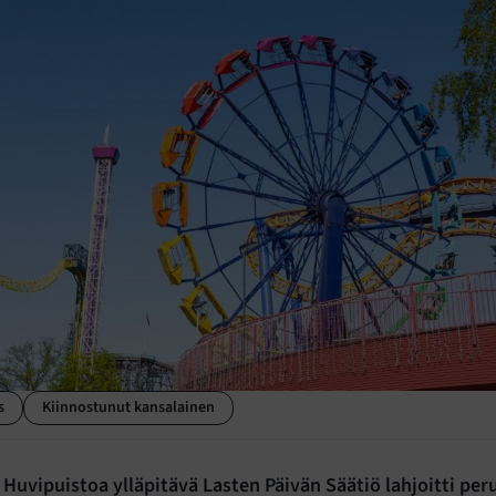
s
Kiinnostunut kansalainen
uvipuistoa ylläpitävä Lasten Päivän Säätiö lahjoitti pe