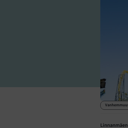
Vanhemmuu
Linnanmäen H