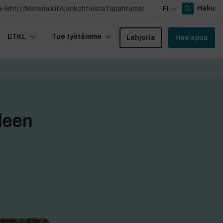
Haku
-lehti
Materiaalit
Ajankohtaista
Tapahtumat
FI
ETKL
Tue työtämme
Lahjoita
Hae apua
lleen