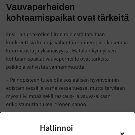
Vauvaperheiden
kohtaamispaikat ovat tärkeitä
Ensi- ja turvakotien liiton mielestä tarvitaan
konkreettisia keinoja vähentää vanhempien kokemaa
kuormitusta ja yksinäisyyttä. Matalan kynnyksen
kohtaamispaikat vauvaperheille ovat tärkeitä
paikkoja vahvistaa vanhemmuutta.
– Painopisteen tulee olla sosiaalisen hyvinvoinnin
edistämisessä ja varhaisessa tuessa, mutta tarvitaan
myös tiiviimpää sekä raskaus- ja vauva-aikaan
erikoistunutta tukea, Ylönen sanoo.
Ensikodin ympärivuorokautinen tuki
on tarpeen, kun
perheellä on äkillinen kriisi tai mielenterveyden
Hallinnoi
pulmia. Jäsenyhdistystemme 10 ensikodissa viime