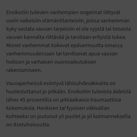
Ensikotiin tulevien vanhempien ongelmat liittyvät
usein vaikeisiin elämäntilanteisiin, joissa vanhemman
kyky vastata vauvan tarpeisiin ei ole syystä tai toisesta
vauvan kannalta riittävää ja tarvitaan erityistä tukea.
Monet vanhemmat kokevat epävarmuutta omassa
vanhemmuudessaan tai tarvitsevat apua vauvan
hoitoon ja varhaisen vuorovaikutuksen
rakentamiseen.
Vauvaperheissä esiintyvä lähisuhdeväkivalta on
huolestuttanut jo pitkään. Ensikotiin tulevista äideistä
lähes 45 prosentilla on pitkäaikaisia traumaattisia
kokemuksia. Henkisen tai fyysisen väkivallan
kohteeksi on joutunut yli puolet ja yli kolmanneksella
on itsetuhoisuutta.