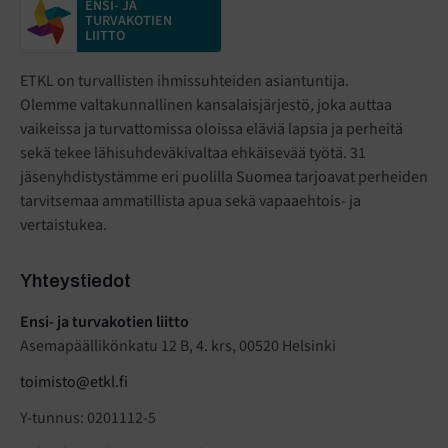
ENSI- JA
TURVAKOTIEN
LIITTO
ETKL on turvallisten ihmissuhteiden asiantuntija.
Olemme valtakunnallinen kansalaisjärjestö
,
joka auttaa
vaikeissa ja turvattomissa oloissa eläviä lapsia ja perheitä
sekä tekee lähisuhdeväkivaltaa ehkäisevää työtä. 31
jäsenyhdistystämme eri puolilla Suomea tarjoavat perheiden
tarvitsemaa ammatillista apua sekä vapaaehtois- ja
vertaistukea.
Yhteystiedot
Ensi- ja turvakotien liitto
Asemapäällikönkatu 12 B, 4. krs, 00520 Helsinki
toimisto@etkl.fi
Y-tunnus: 0201112-5