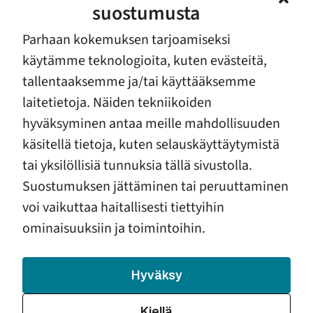
suostumusta
vuonna apua sai 502 lasta ja aikuista.
Parhaan kokemuksen tarjoamiseksi
Miina Sillanpään perustamat
käytämme teknologioita, kuten evästeitä,
tallentaaksemme ja/tai käyttääksemme
ensikodit voivat hyvin
laitetietoja. Näiden tekniikoiden
hyväksyminen antaa meille mahdollisuuden
Tänäänkin, Miina Sillanpään syntymäpäivänä,
kymmenessä ensikodissa on aloitettu päivä yhteisellä
käsitellä tietoja, kuten selauskäyttäytymistä
aamupalalla. Pöydän ääreen ovat kokoontuneet
tai yksilöllisiä tunnuksia tällä sivustolla.
kaikki vanhemmat vauvoineen ja paikalla olevat
Suostumuksen jättäminen tai peruuttaminen
auttajat. Siitä alkaa uuden alun rakentaminen, jolla
voi vaikuttaa haitallisesti tiettyihin
tuetaan vanhemman ja vauvan suhteen kehittymistä
ominaisuuksiin ja toimintoihin.
sekä opetellaan vauvan tarvitsemaa huolenpitoa ja
arjen hallintaa yhdessä.
Hyväksy
Sillanpää uskoi järjestöjen voimaan yhteiskunnallisen
muutoksen edistäjinä. Hän korosti
Kiellä