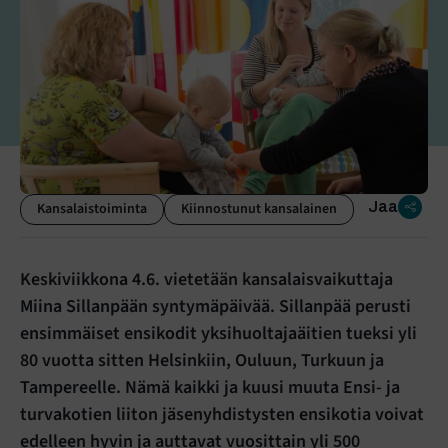
Jaa
Kansalaistoiminta
Kiinnostunut kansalainen
Keskiviikkona 4.6. vietetään kansalaisvaikuttaja
Miina Sillanpään syntymäpäivää. Sillanpää perusti
ensimmäiset ensikodit yksihuoltajaäitien tueksi yli
80 vuotta sitten Helsinkiin, Ouluun, Turkuun ja
Tampereelle. Nämä kaikki ja kuusi muuta Ensi- ja
turvakotien liiton jäsenyhdistysten ensikotia voivat
edelleen hyvin ja auttavat vuosittain yli 500