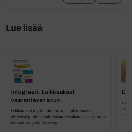
Lue lisää
Infograafi: Leikkaukset
ETK
vaarantavat avun
Ensi- 
palvel
Leikkausten myötä rahoitus on supistumassa
klo 12
yhteensä puolella hallituskauden aikana, ensi vuonna
kolmannes yhdellä kertaa.