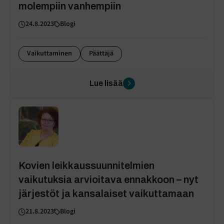
molempiin vanhempiin
24.8.2023
Blogi
Vaikuttaminen
Päättäjä
Lue lisää
Kovien leikkaussuunnitelmien
vaikutuksia arvioitava ennakkoon – nyt
järjestöt ja kansalaiset vaikuttamaan
21.8.2023
Blogi