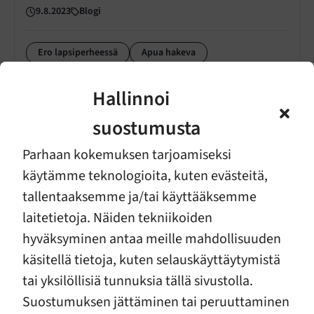
9.8.2023
Blogi
Ero lapsiperheessä
Apua hakeva
Hallinnoi
Lue lisää
suostumusta
Parhaan kokemuksen tarjoamiseksi
käytämme teknologioita, kuten evästeitä,
tallentaaksemme ja/tai käyttääksemme
Heikoimmista ei olla pitämässä huolta
laitetietoja. Näiden tekniikoiden
19.6.2023
Blogi
hyväksyminen antaa meille mahdollisuuden
käsitellä tietoja, kuten selauskäyttäytymistä
Vaikuttaminen
Päättäjä
tai yksilöllisiä tunnuksia tällä sivustolla.
Suostumuksen jättäminen tai peruuttaminen