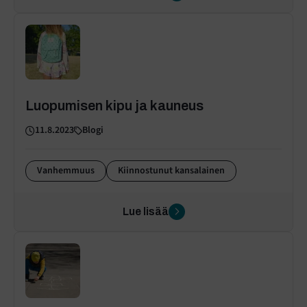
Luopumisen kipu ja kauneus
11.8.2023
Blogi
Vanhemmuus
Kiinnostunut kansalainen
Lue lisää