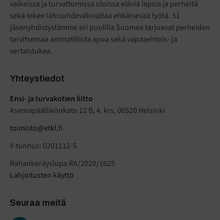
vaikeissa ja turvattomissa oloissa eläviä lapsia ja perheitä
sekä tekee lähisuhdeväkivaltaa ehkäisevää työtä. 31
jäsenyhdistystämme eri puolilla Suomea tarjoavat perheiden
tarvitsemaa ammatillista apua sekä vapaaehtois- ja
vertaistukea.
Yhteystiedot
Ensi- ja turvakotien liitto
Asemapäällikönkatu 12 B, 4. krs, 00520 Helsinki
toimisto@etkl.fi
Y-tunnus: 0201112-5
Rahankeräyslupa RA/2020/1625
Lahjoitusten käyttö
Seuraa meitä