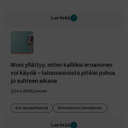
Lue lisää
Moni yllättyy, miten kalliiksi eroaminen
voi käydä – talousasioista pitäisi puhua
jo suhteen aikana
16.8.2023
Uutiset
Ero lapsiperheessä
Kiinnostunut kansalainen
Lue lisää