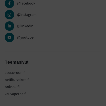
@facebook
@instagram
@linkedin
@youtube
Teemasivut
apuaeroon.fi
nettiturvakoti.fi
onksok.fi
vauvaperhe.fi