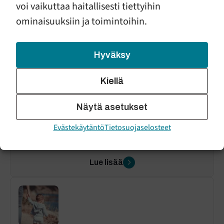
Lue lisää
voi vaikuttaa haitallisesti tiettyihin
ominaisuuksiin ja toimintoihin.
Hyväksy
Kiellä
Viiniä vaativaan vauva-arkeen?
9.6.2023
Blogi
Näytä asetukset
Evästekäytäntö
Tietosuojaselosteet
Vauvaperhe
Apua hakeva
Lue lisää