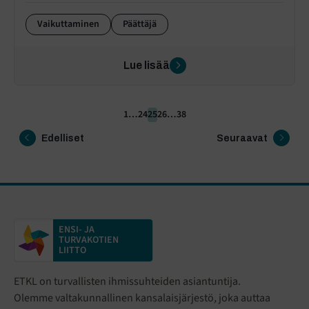
Vaikuttaminen
Päättäjä
Lue lisää
1
…
24
25
26
…
38
Edelliset
Seuraavat
ENSI- JA
TURVAKOTIEN
LIITTO
ETKL on turvallisten ihmissuhteiden asiantuntija.
Olemme valtakunnallinen kansalaisjärjestö
,
joka auttaa