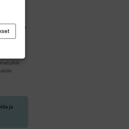
tee olevansa
kset
ltaa pyytää
rrystä ja
lveluihin
aisiin
lla ja