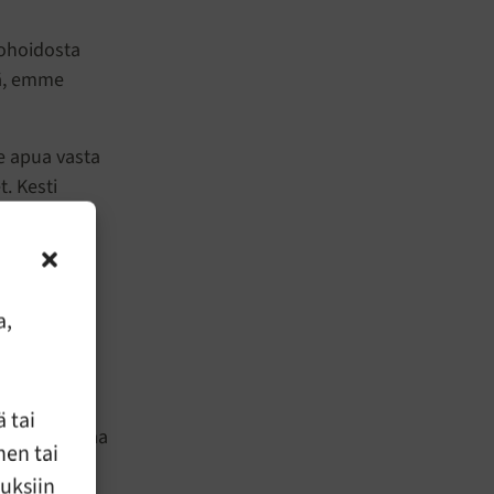
ohoidosta
tä, emme
me apua vasta
. Kesti
syyttä.
uluu?”
a,
isyyttä ja
.
apaamaltamme
 tai
toinen uskaltaa
nen tai
uuksiin