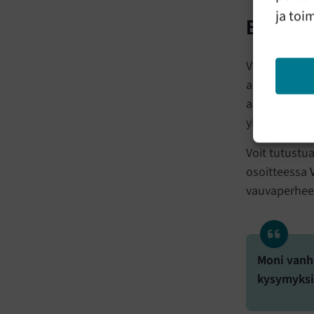
ja toi
Et ole 
Vanhemmuutee
aivan loppu. 
apua, voi sa
yhteyttä.
Voit tutustu
osoitteessa
vauvaperheen
Moni vanhe
kysymyksil