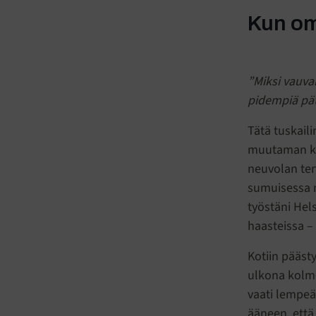
Kun om
”Miksi vauvan
pidempiä pät
Tätä tuskail
muutaman k
neuvolan ter
sumuisessa m
työstäni Hel
haasteissa –
Kotiin pääst
ulkona kolme
vaati lempeä
ääneen, että 