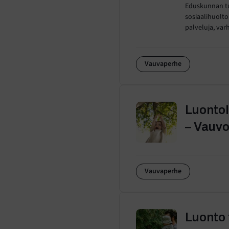
Eduskunnan tu
sosiaalihuolto
palveluja, var
Vauvaperhe
Luonto
– Vauvo
Vauvaperhe
Luonto 