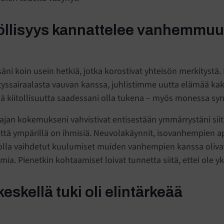
öllisyys kannattelee vanhemmuu
äni koin usein hetkiä, jotka korostivat yhteisön merkitystä
tyssairaalasta vauvan kanssa, juhlistimme uutta elämää kak
ä kiitollisuutta saadessani olla tukena – myös monessa sy
jan kokemukseni vahvistivat entisestään ymmärrystäni siit
että ympärillä on ihmisiä. Neuvolakäynnit, isovanhempien a
olla vaihdetut kuulumiset muiden vanhempien kanssa oliva
a. Pienetkin kohtaamiset loivat tunnetta siitä, ettei ole yk
eskellä tuki oli elintärkeää