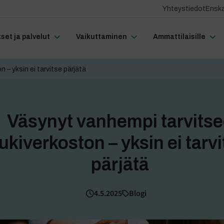
Yhteystiedot
Enska
et ja palvelut
Vaikuttaminen
Ammattilaisille
 – yksin ei tarvitse pärjätä
Väsynyt vanhempi tarvits
tukiverkoston – yksin ei tarv
pärjätä
4.5.2025
Blogi