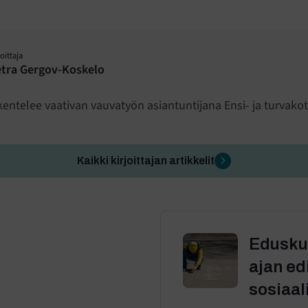
joittaja
tra Gergov-Koskelo
kentelee vaativan vauvatyön asiantuntijana Ensi- ja turvakot
Kaikki kirjoittajan artikkelit
Eduskun
ajan e
sosiaal