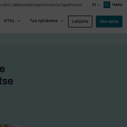
Haku
-lehti
Materiaalit
Ajankohtaista
Tapahtumat
FI
ETKL
Tue työtämme
Lahjoita
Hae apua
ee
itse