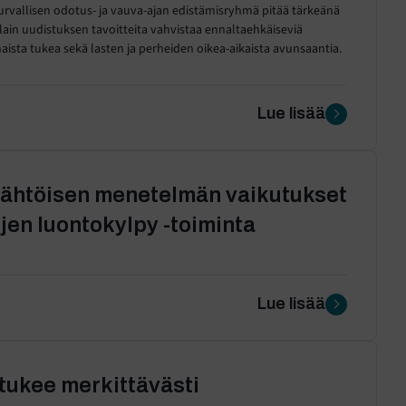
rvallisen odotus- ja vauva-ajan edistämisryhmä pitää tärkeänä
lain uudistuksen tavoitteita vahvistaa ennaltaehkäiseviä
haista tukea sekä lasten ja perheiden oikea-aikaista avunsaantia.
Lue lisää
lähtöisen menetelmän vaikutukset
jen luontokylpy -toiminta
Lue lisää
tukee merkittävästi