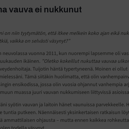
a vauva ei nukkunut
i on niin tyytymätön, että itkee melkein koko ajan eikä nuk
kiä, vaikka on selvästi väsynyt?”
in neuvolassa vuonna 2011, kun nuorempi lapsemme oli vas
uukauden ikäinen.
”Oletko kokeillut nukuttaa vauvaa ulko
veydenhoitaja. Tuijotin häntä typertyneenä. Moinen ei ollut
ielessäni. Tämä siitäkin huolimatta, että olin vanhempain
singin ensikodissa, jossa olin vuosia ohjannut vanhempia ar
 muun muassa juuri vauvan nukkumiseen liittyvissä asioissa
yäni syötin vauvan ja laitoin hänet vaunuissa parvekkeelle.
 tuntia putkeen. Näennäisesti yksinkertaisen ratkaisun lö
ä ammattilaisen ohjausta – mutta ennen kaikkea rohkeutt
olen todella väsynyt.