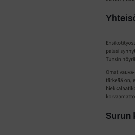
Yhteis
Ensikotityöss
palasi synny
Tunsin nöyrä
Omat vauva-a
tärkeää on, 
hiekkalaatik
korvaamattomi
Surun k