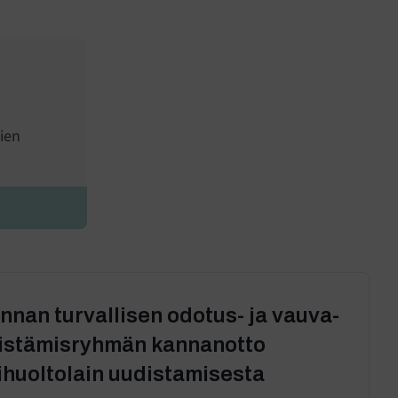
ien
nan turvallisen odotus- ja vauva-
distämisryhmän kannanotto
ihuoltolain uudistamisesta