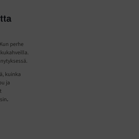
tta
. Kun perhe
kukahveilla.
nnytyksessä.
ä, kuinka
pu ja
t
sin
.