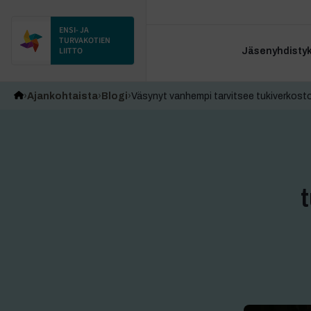
ENSI- JA
TURVAKOTIEN
LIITTO
Jäsenyhdistyks
Ajankohtaista
Blogi
Väsynyt vanhempi tarvitsee tukiverkoston