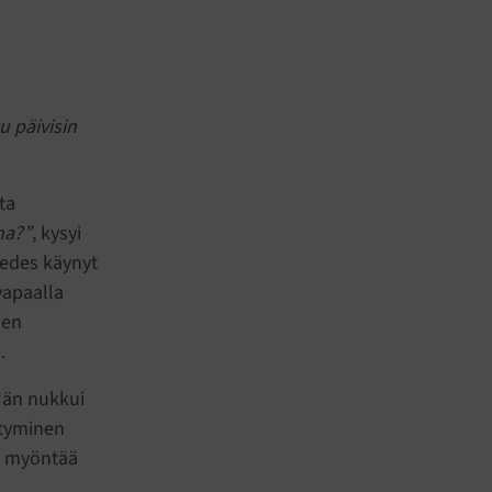
u päivisin
ta
na?”
, kysyi
 edes käynyt
vapaalla
jen
.
 Hän nukkui
ytyminen
a myöntää