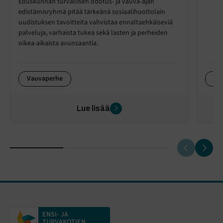
Eduskunnan turvallisen odotus- ja vauva-ajan
edistämisryhmä pitää tärkeänä sosiaalihuoltolain
uudistuksen tavoitteita vahvistaa ennaltaehkäiseviä
palveluja, varhaista tukea sekä lasten ja perheiden
oikea-aikaista avunsaantia.
Vauvaperhe
Va
Lue lisää
ENSI- JA
TURVAKOTIEN