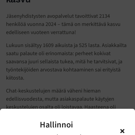
Jäsenyhdistysten avopalvelut tavoittivat 2134
henkilöä vuonna 2024 – tämä on merkittävä kasvu
edelliseen vuoteen verrattuna!
Lukuun sisältyy 1609 aikuista ja 525 lasta. Asiakkailta
saatu palaute oli erinomaista: perheet kokivat
saavansa juuri sellaista tukea, mitä he tarvitsivat, ja
työntekijöiden arvostava kohtaaminen sai erityistä
kiitosta.
Chat-keskustelujen määrä väheni hieman
edellisvuodesta, mutta asiakaspalaute käytyjen
keskustelujen osalta oli loistavaa. Haasteena oli
päivystäjien riittämättömyys, joka vaikutti suoraan
Hallinnoi
chattien aukioloaikoihin.