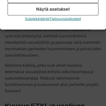
Kohti vuotta 2025 – tavoitteet
ja unelmat
Näytä asetukset
Evästekäytäntö
Tietosuojaselosteet
Vuonna 2025 tavoitteemme on vahvistaa vaativan
vauvatyön tunnettuutta entisestään. Haluamme
syventää yhteistyötä, kehittää luontolähtöisiä
menetelmiä vauvatyöhön ja panostaa vielä enemmän
moninaisten perheiden huomioimiseen ja palveluiden
saavutettavuuteen.
Kiitämme kaikkia, jotka ovat olleet mukana
tekemässä vauvatyöstä entistä vaikuttavampaa ja
saavutettavampaa. Yhdessä rakennamme
turvallisemman ja tuetumman alun perheille ympäri
Suomen!
Kuvaus ETKL:n vaativan