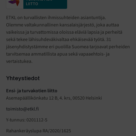
LIITTO
ETKL on turvallisten ihmissuhteiden asiantuntija.
Olemme valtakunnallinen kansalaisjärjestö
,
joka auttaa
vaikeissa ja turvattomissa oloissa eläviä lapsia ja perheitä
sekä tekee lähisuhdeväkivaltaa ehkäisevää työtä. 31
jäsenyhdistystämme eri puolilla Suomea tarjoavat perheiden
tarvitsemaa ammatillista apua sekä vapaaehtois- ja
vertaistukea.
Yhteystiedot
Ensi- ja turvakotien liitto
Asemapäällikönkatu 12 B, 4. krs, 00520 Helsinki
toimisto@etkl.fi
Y-tunnus: 0201112-5
Rahankeräyslupa RA/2020/1625