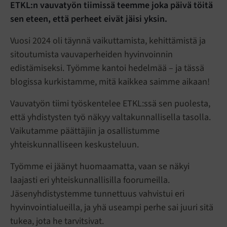
ETKL:n vauvatyön tiimissä teemme joka päivä töitä
sen eteen, että perheet eivät jäisi yksin.
Vuosi 2024 oli täynnä vaikuttamista, kehittämistä ja
sitoutumista vauvaperheiden hyvinvoinnin
edistämiseksi. Työmme kantoi hedelmää – ja tässä
blogissa kurkistamme, mitä kaikkea saimme aikaan!
Vauvatyön tiimi työskentelee ETKL:ssä sen puolesta,
että yhdistysten työ näkyy valtakunnallisella tasolla.
Vaikutamme päättäjiin ja osallistumme
yhteiskunnalliseen keskusteluun.
Työmme ei jäänyt huomaamatta, vaan se näkyi
laajasti eri yhteiskunnallisilla foorumeilla.
Jäsenyhdistystemme tunnettuus vahvistui eri
hyvinvointialueilla, ja yhä useampi perhe sai juuri sitä
tukea, jota he tarvitsivat.