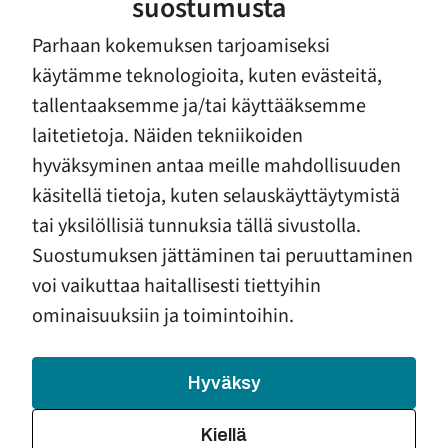
suostumusta
Haasteet ja huoli ensikotien
Parhaan kokemuksen tarjoamiseksi
tulevaisuudesta
käytämme teknologioita, kuten evästeitä,
tallentaaksemme ja/tai käyttääksemme
Vaikka olemme saavuttaneet paljon, tulevaisuus tuo
laitetietoja. Näiden tekniikoiden
myös huolia. Erityisesti ensikotien tulevaisuus
hyväksyminen antaa meille mahdollisuuden
herättää meissä huolta.
käsitellä tietoja, kuten selauskäyttäytymistä
Hyvinvointialueiden taloudellinen tilanne on johtanut
tai yksilöllisiä tunnuksia tällä sivustolla.
palveluiden ostojen vähenemiseen, mikä on
Suostumuksen jättäminen tai peruuttaminen
hankaloittanut asiakkaille tarjottavan avun saantia.
voi vaikuttaa haitallisesti tiettyihin
Haasteiden voittaminen vaatii innovatiivisia ratkaisuja
ominaisuuksiin ja toimintoihin.
ja vaikuttamistyötä.
Vauvoilla on oikeus saada parasta mahdollista tukea
Hyväksy
– juuri sitä, mitä he tarvitsevat.
Kiellä