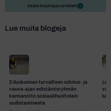
Kaikki kirjoittajan artikkelit
Lue muita blogeja
Eduskunnan turvallisen odotus- ja
Luo
vauva-ajan edistämisryhmän
vai
kannanotto sosiaalihuoltolain
luo
uudistamisesta