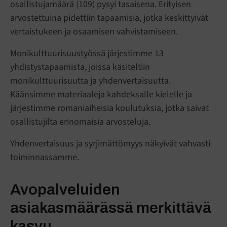
osallistujamäärä (109) pysyi tasaisena. Erityisen
arvostettuina pidettiin tapaamisia, jotka keskittyivät
vertaistukeen ja osaamisen vahvistamiseen.
Monikulttuurisuustyössä järjestimme 13
yhdistystapaamista, joissa käsiteltiin
monikulttuurisuutta ja yhdenvertaisuutta.
Käänsimme materiaaleja kahdeksalle kielelle ja
järjestimme romaniaiheisia koulutuksia, jotka saivat
osallistujilta erinomaisia arvosteluja.
Yhdenvertaisuus ja syrjimättömyys näkyivät vahvasti
toiminnassamme.
Avopalveluiden
asiakasmäärässä merkittävä
kasvu