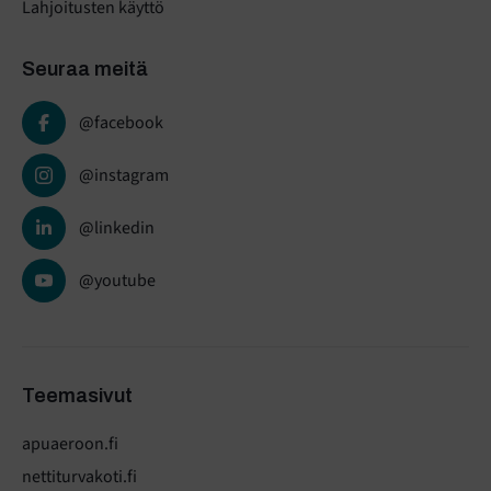
Lahjoitusten käyttö
Seuraa meitä
@facebook
@instagram
@linkedin
@youtube
Teemasivut
apuaeroon.fi
nettiturvakoti.fi