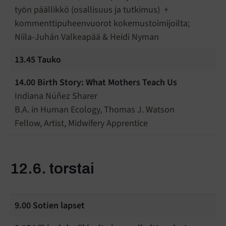
työn päällikkö (osallisuus ja tutkimus) +
kommenttipuheenvuorot kokemustoimijoilta;
Niila-Juhán Valkeapää & Heidi Nyman
13.45 Tauko
14.00
Birth Story: What Mothers Teach Us
Indiana Núñez Sharer
B.A. in Human Ecology, Thomas J. Watson
Fellow, Artist, Midwifery Apprentice
12.6. torstai
9.00 Sotien lapset