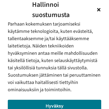
Hallinnoi
Tatu Iisakkila, lähijohtaja, yhteisöpedagogi,
Turun ensi- ja turvakoti ry / perheryhmäkoti +
suostumusta
kokemustoimija Abolfazl Ebrahimi
Parhaan kokemuksen tarjoamiseksi
11.15 Lounastauko
käytämme teknologioita, kuten evästeitä,
tallentaaksemme ja/tai käyttääksemme
12.00 Suomen somaliäitien kokemukset arjesta
ja työmarkkinoille kiinnittymisestä
laitetietoja. Näiden tekniikoiden
Rolle Alho, VTT, vanhempi tutkija, E2 tutkimus
hyväksyminen antaa meille mahdollisuuden
käsitellä tietoja, kuten selauskäyttäytymistä
12.45 Mistä on kahden kulttuurin lapset ja
tai yksilöllisiä tunnuksia tällä sivustolla.
nuoret tehty?
Suostumuksen jättäminen tai peruuttaminen
Yanika Wilén, asiantuntija, kouluttaja, Familia ry
voi vaikuttaa haitallisesti tiettyihin
13.15 Paperittomien ja
ominaisuuksiin ja toimintoihin.
turvapaikanhakijaperheiden haasteet sekä tuen
tarpeet odotusaikana ja vauvaiässä –
Hyväksy
Näkökulmia paperittomien ja