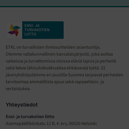
ENSI- JA
TURVAKOTIEN
LIITTO
ETKL on turvallisten ihmissuhteiden asiantuntija.
Olemme valtakunnallinen kansalaisjärjestö
,
joka auttaa
vaikeissa ja turvattomissa oloissa eläviä lapsia ja perheitä
sekä tekee lähisuhdeväkivaltaa ehkäisevää työtä. 31
jäsenyhdistystämme eri puolilla Suomea tarjoavat perheiden
tarvitsemaa ammatillista apua sekä vapaaehtois- ja
vertaistukea.
Yhteystiedot
Ensi- ja turvakotien liitto
Asemapäällikönkatu 12 B, 4. krs, 00520 Helsinki