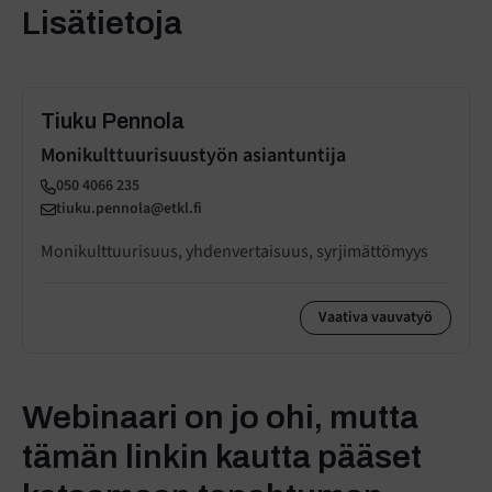
Lisätietoja
Tiuku Pennola
Monikulttuurisuustyön asiantuntija
050 4066 235
tiuku.pennola@etkl.fi
Monikulttuurisuus, yhdenvertaisuus, syrjimättömyys
Vaativa vauvatyö
Webinaari on jo ohi, mutta
tämän linkin kautta pääset