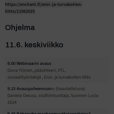
https://enchant.fi/ensi–ja-turvakotien-
liitto/11062025
Ohjelma
11.6. keskiviikko
9.00
Webinaarin avaus
Oona Ylönen, pääsihteeri, VTL,
sosiaalityöntekijä , Ensi- ja turvakotien liitto
9.15
Avauspuheenvuor
o (haastatteluna)
Daniela Owusu, sisällöntuottaja, Suomen Lucia
2024
9.45
Rahapuhe maahanmuuttajaperheissä