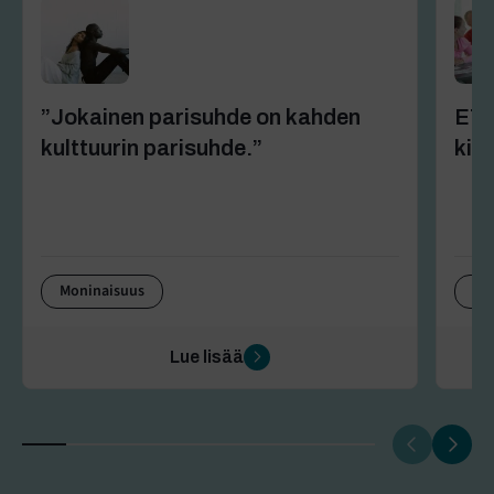
”Jokainen parisuhde on kahden
ETK
kulttuurin parisuhde.”
kiel
Moninaisuus
Mo
Lue lisää