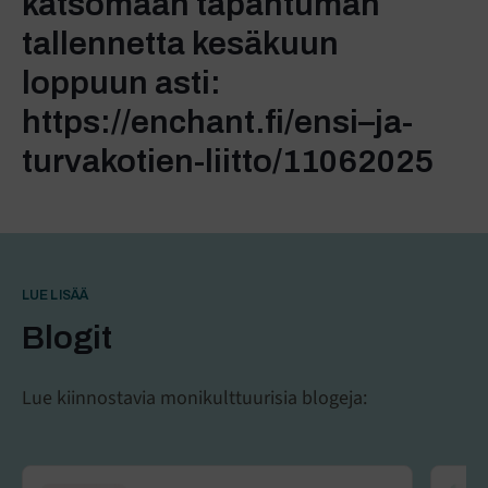
katsomaan tapahtuman
tallennetta kesäkuun
loppuun asti:
https://enchant.fi/ensi–ja-
turvakotien-liitto/11062025
LUE LISÄÄ
Blogit
Lue kiinnostavia monikulttuurisia blogeja: