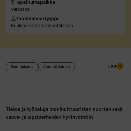
Tapahtumapaikka
Verkossa
Tapahtuman tyyppi
Koulutus kaikille ammattilaisille
Jaa
Moninaisuus
Ammattilainen
Tietoa ja työkaluja monikulttuuristen nuorten sekä
vauva- ja lapsiperheiden hyvinvointiin