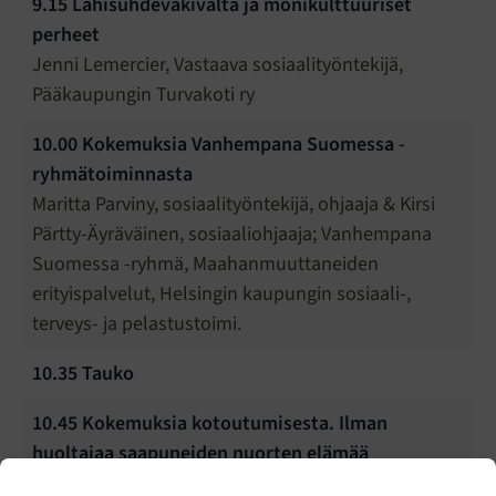
9.15 Lähisuhdeväkivalta ja monikulttuuriset
perheet
Jenni Lemercier, Vastaava sosiaalityöntekijä,
Pääkaupungin Turvakoti ry
10.00
Kokemuksia Vanhempana Suomessa -
ryhmätoiminnasta
Maritta Parviny, sosiaalityöntekijä, ohjaaja & Kirsi
Pärtty-Äyräväinen, sosiaaliohjaaja; Vanhempana
Suomessa -ryhmä, Maahanmuuttaneiden
erityispalvelut, Helsingin kaupungin sosiaali-,
terveys- ja pelastustoimi.
10.35
Tauko
10.45
Kokemuksia kotoutumisesta. Ilman
huoltajaa saapuneiden nuorten elämää
Suomessa