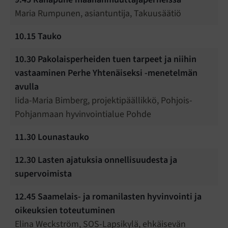
Maria Rumpunen, asiantuntija, Takuusäätiö
10.15
Tauko
10.30
Pakolaisperheiden tuen tarpeet ja niihin
vastaaminen Perhe Yhtenäiseksi -menetelmän
avulla
Iida-Maria Bimberg, projektipäällikkö, Pohjois-
Pohjanmaan hyvinvointialue Pohde
11.30
Lounastauko
12.30
Lasten ajatuksia
onnellisuudesta
ja
supervoimista
12.45
Saamelais- ja romanilasten hyvinvointi ja
oikeuksien toteutuminen
Elina Weckström, SOS-Lapsikylä, ehkäisevän