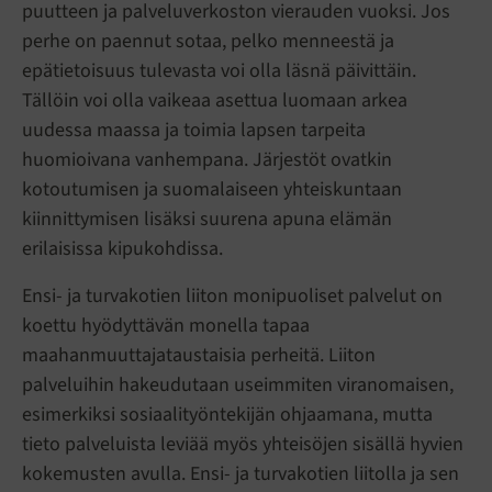
puutteen ja palveluverkoston vierauden vuoksi. Jos
perhe on paennut sotaa, pelko menneestä ja
epätietoisuus tulevasta voi olla läsnä päivittäin.
Tällöin voi olla vaikeaa asettua luomaan arkea
uudessa maassa ja toimia lapsen tarpeita
huomioivana vanhempana. Järjestöt ovatkin
kotoutumisen ja suomalaiseen yhteiskuntaan
kiinnittymisen lisäksi suurena apuna elämän
erilaisissa kipukohdissa.
Ensi- ja turvakotien liiton monipuoliset palvelut on
koettu hyödyttävän monella tapaa
maahanmuuttajataustaisia perheitä. Liiton
palveluihin hakeudutaan useimmiten viranomaisen,
esimerkiksi sosiaalityöntekijän ohjaamana, mutta
tieto palveluista leviää myös yhteisöjen sisällä hyvien
kokemusten avulla. Ensi- ja turvakotien liitolla ja sen