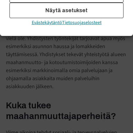
Työntekijöiden kanssa käydyt keskustelut sekä heiltä
Näytä asetukset
saatu tieto eri palveluista ja eduista on suureksi
hyödyksi erityisesti niille, joille suomalainen
Evästekäytäntö
Tietosuojaselosteet
palveluverkosto on vieras ja suomen kielen taitoa ei
vielä ole. Yhdistysten työntekijät tarjoavat apua myös
esimerkiksi asunnon haussa ja lomakkeiden
täyttämisessä. Yhdistykset tekevät yhteistyötä alueen
maahanmuutto- ja kotoutumistoimijoiden kanssa
esimerkiksi markkinoimalla omia palvelujaan ja
ohjaamalla asiakkaita muiden palveluihin
asiakkuuden jälkeen.
Kuka tukee
maahanmuuttajaperheitä?
Viime aikoina tehdyt sosiaali- ja terveyspalvelujen