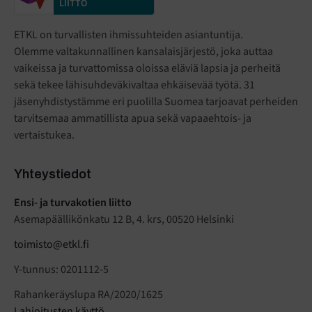
LIITTO
ETKL on turvallisten ihmissuhteiden asiantuntija.
Olemme valtakunnallinen kansalaisjärjestö
,
joka auttaa
vaikeissa ja turvattomissa oloissa eläviä lapsia ja perheitä
sekä tekee lähisuhdeväkivaltaa ehkäisevää työtä. 31
jäsenyhdistystämme eri puolilla Suomea tarjoavat perheiden
tarvitsemaa ammatillista apua sekä vapaaehtois- ja
vertaistukea.
Yhteystiedot
Ensi- ja turvakotien liitto
Asemapäällikönkatu 12 B, 4. krs, 00520 Helsinki
toimisto@etkl.fi
Y-tunnus: 0201112-5
Rahankeräyslupa RA/2020/1625
Lahjoitusten käyttö