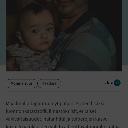
Jaa
Moninaisuus
Päättäjä
Maailmalla tapahtuu nyt paljon. Sotien lisäksi
luonnonkatastrofit, ilmastokriisit, erilaiset
väkivaltaisuudet, nälänhätä ja tuloerojen kasvu
köyhien ja rikkaiden välillä aiheuttavat monille hätää