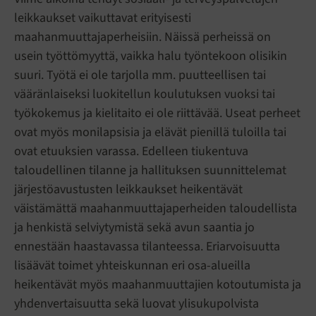
leikkaukset vaikuttavat erityisesti
maahanmuuttajaperheisiin. Näissä perheissä on
usein työttömyyttä, vaikka halu työntekoon olisikin
suuri. Työtä ei ole tarjolla mm. puutteellisen tai
vääränlaiseksi luokitellun koulutuksen vuoksi tai
työkokemus ja kielitaito ei ole riittävää. Useat perheet
ovat myös monilapsisia ja elävät pienillä tuloilla tai
ovat etuuksien varassa. Edelleen tiukentuva
taloudellinen tilanne ja hallituksen suunnittelemat
järjestöavustusten leikkaukset heikentävät
väistämättä maahanmuuttajaperheiden taloudellista
ja henkistä selviytymistä sekä avun saantia jo
ennestään haastavassa tilanteessa. Eriarvoisuutta
lisäävät toimet yhteiskunnan eri osa-alueilla
heikentävät myös maahanmuuttajien kotoutumista ja
yhdenvertaisuutta sekä luovat ylisukupolvista