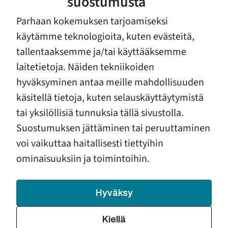
suostumusta
Parhaan kokemuksen tarjoamiseksi
Kulttuurisensitiivistä työtä
käytämme teknologioita, kuten evästeitä,
tallentaaksemme ja/tai käyttääksemme
Ensi- ja turvakotien liiton palveluissa huomioidaan
maahanmuuttajataustaisten asiakkaiden aiemmat,
laitetietoja. Näiden tekniikoiden
traumaattisetkin kokemukset sekä kieli ja työtä
hyväksyminen antaa meille mahdollisuuden
tehdään asiakkaiden kulttuuria kunnioittaen.
käsitellä tietoja, kuten selauskäyttäytymistä
Kulttuurisensitiivisen työotteen lisäksi huomioidaan
tai yksilöllisiä tunnuksia tällä sivustolla.
asiakkaiden yksilölliset tarpeet mahdollisuuksien
Suostumuksen jättäminen tai peruuttaminen
mukaan. Erilaisen kulttuurin ja kielen haasteiden
voi vaikuttaa haitallisesti tiettyihin
lisäksi maahanmuuttajataustaisten voi olla vaikea
ominaisuuksiin ja toimintoihin.
luottaa avuntarjoajiin, jos viranomaiskokemukset
kotimaassa ovat olleet huonoja tai jopa vahingollisia.
Luottamussuhteen rakentamiseen ja tavoitteiden
Hyväksy
yhteiseen sopimiseen ja ymmärtämiseen
käytetäänkin riittävästi aikaa.
Kiellä