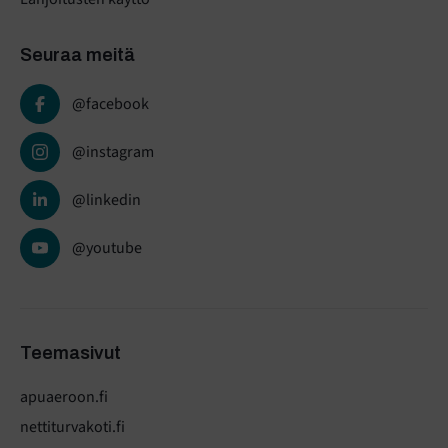
Seuraa meitä
@facebook
@instagram
@linkedin
@youtube
Teemasivut
apuaeroon.fi
nettiturvakoti.fi