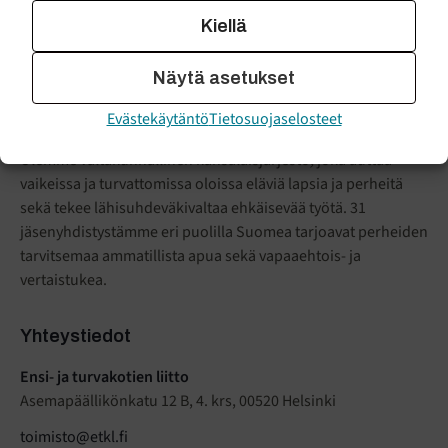
Kiellä
ENSI- JA
TURVAKOTIEN
Näytä asetukset
LIITTO
Evästekäytäntö
Tietosuojaselosteet
ETKL on turvallisten ihmissuhteiden asiantuntija.
Olemme valtakunnallinen kansalaisjärjestö
,
joka auttaa
vaikeissa ja turvattomissa oloissa eläviä lapsia ja perheitä
sekä tekee lähisuhdeväkivaltaa ehkäisevää työtä. 31
jäsenyhdistystämme eri puolilla Suomea tarjoavat perheiden
tarvitsemaa ammatillista apua sekä vapaaehtois- ja
vertaistukea.
Yhteystiedot
Ensi- ja turvakotien liitto
Asemapäällikönkatu 12 B, 4. krs, 00520 Helsinki
toimisto@etkl.fi