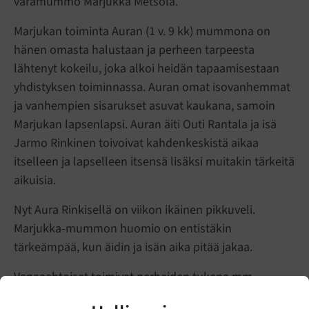
varamummo Marjukka Metsola.
Marjukan toiminta Auran (1 v. 9 kk) mummona on
hänen omasta halustaan ja perheen tarpeesta
lähtenyt kokeilu, joka alkoi heidän tapaamisestaan
yhdistyksen toiminnassa. Auran omat isovanhemmat
ja vanhempien sisarukset asuvat kaukana, samoin
Marjukan lapsenlapsi. Auran äiti Outi Rantala ja isä
Jarmo Rinkinen toivoivat kahdenkeskistä aikaa
itselleen ja lapselleen itsensä lisäksi muitakin tärkeitä
aikuisia.
Nyt Aura Rinkisellä on viikon ikäinen pikkuveli.
Marjukka-mummon huomio on entistäkin
tärkeämpää, kun äidin ja isän aika pitää jakaa.
Vapaaehtoiset toimivat perheiden tukena mm.
lastenhoitajina, doulina, arjen apuna, mieskavereina,