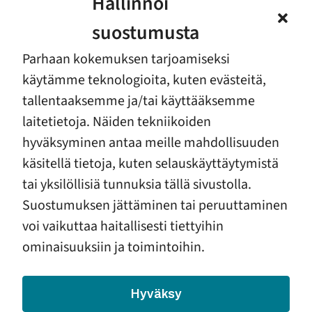
Hallinnoi
erovertaisina sekä järjestävät tapahtumia.
Vapaaehtoinen voi olla itse vaikean elämäntilanteen
suostumusta
läpi käynyt tai muuten auttamisesta kiinnostunut.
Parhaan kokemuksen tarjoamiseksi
Yhdistyksissämme toimii 1600 vapaaehtoista.
Tule
käytämme teknologioita, kuten evästeitä,
vapaaehtoiseksi!
– Saimme Marjukka-mummon
tallentaaksemme ja/tai käyttääksemme
mukana sen, mitä toivoimme ja paljon enemmän!
laitetietoja. Näiden tekniikoiden
Lapin ensi- ja turvakotiyhdistys
tarjoaa
hyväksyminen antaa meille mahdollisuuden
vapaaehtoisilleen tehtäviä, jotka tuovat sisältöä sekä
käsitellä tietoja, kuten selauskäyttäytymistä
auttajan että autettavan elämään. Auttajat jaksavat
tai yksilöllisiä tunnuksia tällä sivustolla.
hyvin, kun yhdistyksen ammattitaito antaa
Suostumuksen jättäminen tai peruuttaminen
toiminnalle rajat.
voi vaikuttaa haitallisesti tiettyihin
Julkaistu Enskassa 1/2013. Teksti: Essi Lehtinen,
ominaisuuksiin ja toimintoihin.
kuvat: Kaisa Sirén
Hyväksy