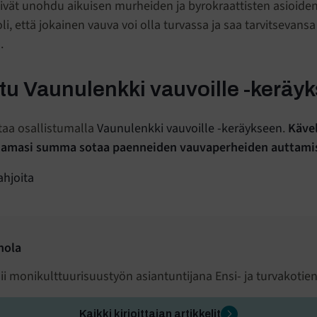
eivät unohdu aikuisen murheiden ja byrokraattisten asioiden
i, että jokainen vauva voi olla turvassa ja saa tarvitsevansa
.
stu Vaunulenkki vauvoille -keräy
ttaa osallistumalla
Vaunulenkki vauvoille -keräykseen
.
Kävel
luamasi summa sotaa paenneiden vauvaperheiden auttamis
ahjoita
nola
i monikulttuurisuustyön asiantuntijana Ensi- ja turvakotien 
Kaikki kirjoittajan artikkelit