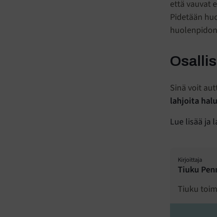
että vauvat 
Pidetään huol
huolenpidon
Osalli
Sinä voit au
lahjoita ha
Lue lisää ja l
Kirjoittaja
Tiuku Pen
Tiuku toimi