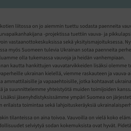
vakotien liitossa on jo aiemmin tuettu sodasta paenneita vau
urvapaikanhakijana -projektissa tuettiin vauva- ja pikkulaps
voin vastaanottokeskuksissa sekä yksityismajoituksessa. 
ssa myös Suomeen tulevia Ukrainan sotaa paenneita perhei
haluamme olla tukemassa vauvoja ja heidän vanhempiaan.
nan kautta hankittujen vauvatarvikkeiden lisäksi olemme 
uvaperheille ukrainan kielellä, viemme raskauteen ja vauva-
toa ammattilaisille ja vapaaehtoisille, jotka kohtaavat ukraina
ä ja suunnittelemme yhteistyötä muiden toimijoiden kanss
 Lisäksi jäsenyhdistyksissämme ympäri Suomea on järjestett
 erilaista toimintaa sekä lahjoituskeräyksiä ukrainalaisperh
kin tilanteissa on aina toivoa. Vauvoilla on vielä koko elä
dollisuudet selviytyä sodan kokemuksista ovat hyvät. Pidetä