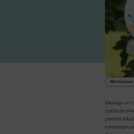
Moninaisuus
Vauvoja on s
uutisista ol
pommi-iskuil
kannetaan so