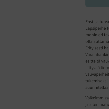
Ensi- ja tur
Lapsiperhe t
monin eri ta
olla auttama
Erityisesti 
Varainhankin
esitteitä va
liittyvää tie
vauvaperheit
tukemiseksi.
suunnitellaan
Vaikeimmissa
ja siten mah