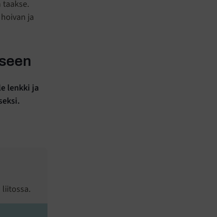
 taakse.
 hoivan ja
kseen
e lenkki ja
eksi.
liitossa.