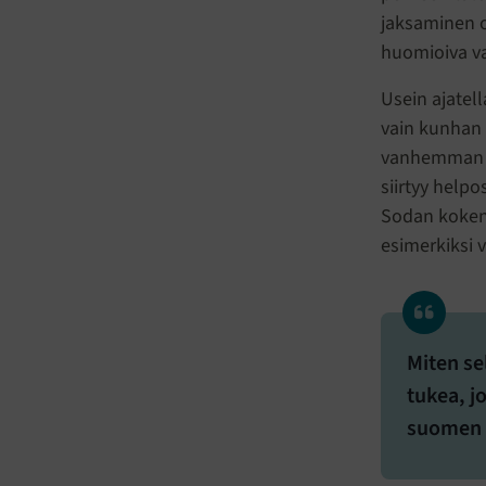
jaksaminen o
huomioiva v
Usein ajatell
vain kunhan
vanhemman mi
siirtyy helpo
Sodan kokene
esimerkiksi 
Miten se
tukea, j
suomen 