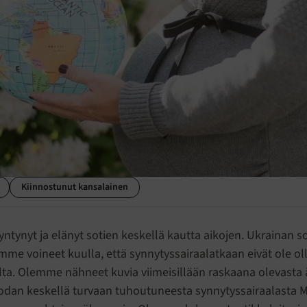
Kiinnostunut kansalainen
yntynyt ja elänyt sotien keskellä kautta aikojen. Ukrainan 
emme voineet kuulla, että synnytyssairaalatkaan eivät ole ol
ta. Olemme nähneet kuvia viimeisillään raskaana olevasta äi
dan keskellä turvaan tuhoutuneesta synnytyssairaalasta M