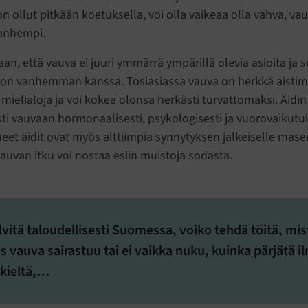
n ollut pitkään koetuksella, voi olla vaikeaa olla vahva, va
anhempi.
aan, että vauva ei juuri ymmärrä ympärillä olevia asioita ja s
 on vanhemman kanssa. Tosiasiassa vauva on herkkä aisti
elialoja ja voi kokea olonsa herkästi turvattomaksi. Äidin 
sti vauvaan hormonaalisesti, psykologisesti ja vuorovaikutuk
et äidit ovat myös alttiimpia synnytyksen jälkeiselle mase
vauvan itku voi nostaa esiin muistoja sodasta.
lvitä taloudellisesti Suomessa, voiko tehdä töitä, mis
os vauva sairastuu tai ei vaikka nuku, kuinka pärjätä i
kieltä,…