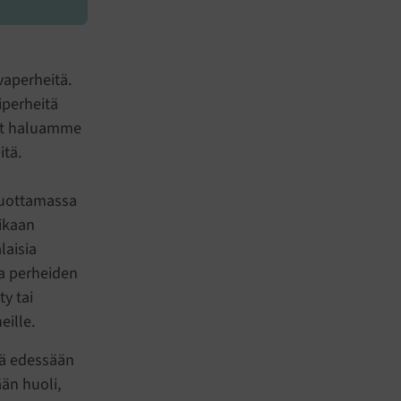
vaperheitä.
iperheitä
Nyt haluamme
tä.
tuottamassa
aikaan
laisia
a perheiden
y tai
eille.
mä edessään
än huoli,