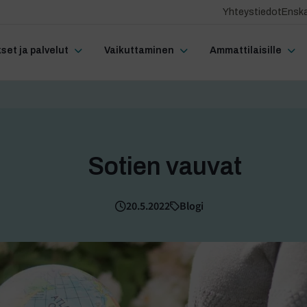
Yhteystiedot
Enska
et ja palvelut
Vaikuttaminen
Ammattilaisille
Sotien vauvat
20.5.2022
Blogi