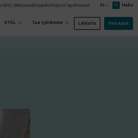
Haku
-lehti
Materiaalit
Ajankohtaista
Tapahtumat
FI
ETKL
Tue työtämme
Lahjoita
Hae apua