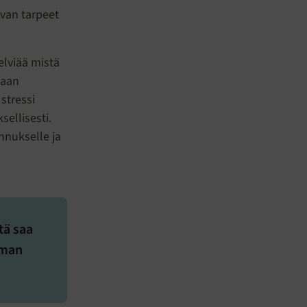
uvan tarpeet
elviää mistä
maan
stressi
sellisesti.
nnukselle ja
tä saa
lman