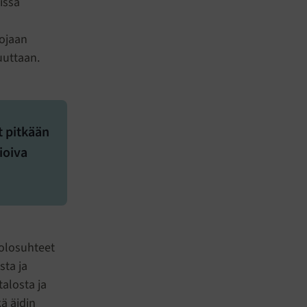
issa
vojaan
uuttaan.
t pitkään
ioiva
 olosuhteet
sta ja
talosta ja
ä äidin