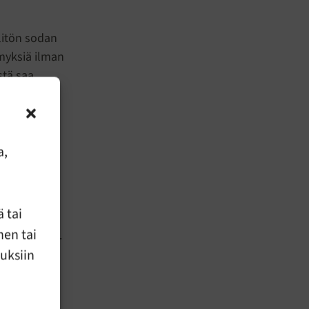
litön sodan
ymyksiä ilman
stä saa
n kieltä,
psi koskaan
ulttuuriset
ta.
a,
in
 pystyä
 tai
voivat olla
nen tai
skoa todeksi.
taa
uuksiin
kki kääntyy
oska sitähän