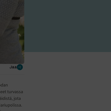
Jaa
sodan
leet turvassa
distä, jota
ariupolissa.