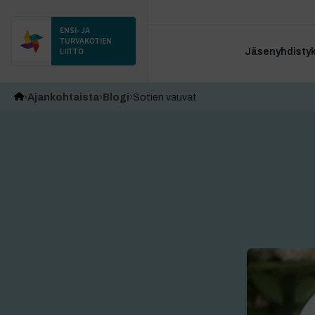
ENSI- JA
TURVAKOTIEN
LIITTO
Jäsenyhdistyks
Ajankohtaista
Blogi
Sotien vauvat