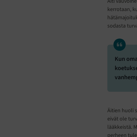
Äiti vauvoin
kerrotaan, k
hätämajoituk
sodasta turv
Kun oma 
koetukse
vanhemp
Äitien huoli
eivät ole tur
lääkkeistä. M
perheen tule