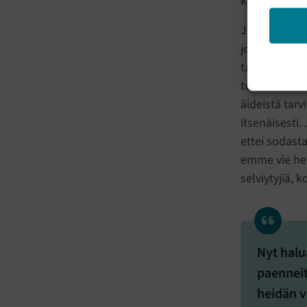
kaikki vanhe
Jokaisen van
joutunut kok
tarkoita tra
tuoda toivoa
äideistä tar
itsenäisesti.
ettei sodasta
emme vie hei
selviytyjiä, 
Nyt hal
paenneit
heidän 