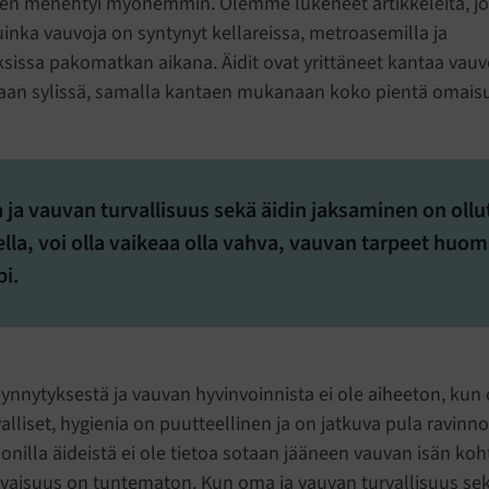
een menehtyi myöhemmin. Olemme lukeneet artikkeleita, jo
uinka vauvoja on syntynyt kellareissa, metroasemilla ja
sissa pakomatkan aikana. Äidit ovat yrittäneet kantaa vau
aan sylissä, samalla kantaen mukanaan koko pientä omais
ja vauvan turvallisuus sekä äidin jaksaminen on ollu
lla, voi olla vaikeaa olla vahva, vauvan tarpeet huom
i.
 synnytyksestä ja vauvan hyvinvoinnista ei ole aiheeton, kun
valliset, hygienia on puutteellinen ja on jatkuva pula ravinno
onilla äideistä ei ole tietoa sotaan jääneen vauvan isän koh
vaisuus on tuntematon. Kun oma ja vauvan turvallisuus sek