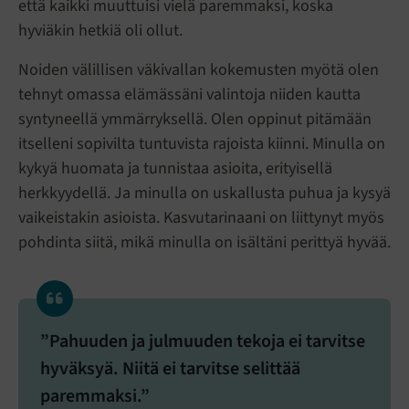
että kaikki muuttuisi vielä paremmaksi, koska
hyviäkin hetkiä oli ollut.
Noiden välillisen väkivallan kokemusten myötä olen
tehnyt omassa elämässäni valintoja niiden kautta
syntyneellä ymmärryksellä. Olen oppinut pitämään
itselleni sopivilta tuntuvista rajoista kiinni. Minulla on
kykyä huomata ja tunnistaa asioita, erityisellä
herkkyydellä. Ja minulla on uskallusta puhua ja kysyä
vaikeistakin asioista. Kasvutarinaani on liittynyt myös
pohdinta siitä, mikä minulla on isältäni perittyä hyvää.
”Pahuuden ja julmuuden tekoja ei tarvitse
hyväksyä. Niitä ei tarvitse selittää
paremmaksi.”