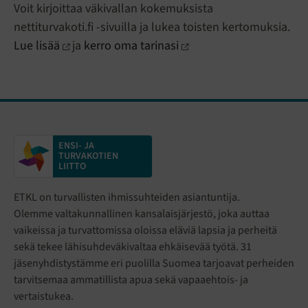
Voit kirjoittaa väkivallan kokemuksista
nettiturvakoti.fi -sivuilla ja lukea toisten kertomuksia.
Lue lisää
ja
kerro oma tarinasi
ENSI- JA
TURVAKOTIEN
LIITTO
ETKL on turvallisten ihmissuhteiden asiantuntija.
Olemme valtakunnallinen kansalaisjärjestö
,
joka auttaa
vaikeissa ja turvattomissa oloissa eläviä lapsia ja perheitä
sekä tekee lähisuhdeväkivaltaa ehkäisevää työtä. 31
jäsenyhdistystämme eri puolilla Suomea tarjoavat perheiden
tarvitsemaa ammatillista apua sekä vapaaehtois- ja
vertaistukea.