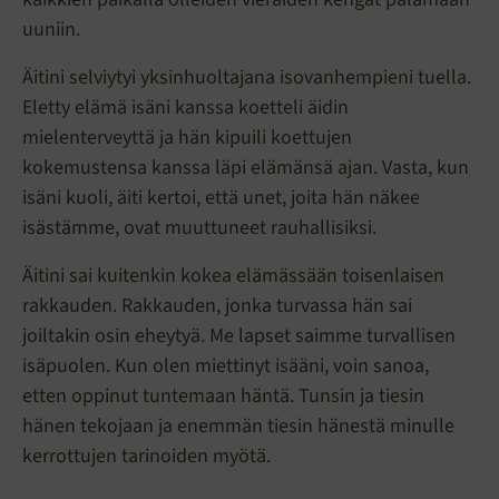
uuniin.
Äitini selviytyi yksinhuoltajana isovanhempieni tuella.
Eletty elämä isäni kanssa koetteli äidin
mielenterveyttä ja hän kipuili koettujen
kokemustensa kanssa läpi elämänsä ajan. Vasta, kun
isäni kuoli, äiti kertoi, että unet, joita hän näkee
isästämme, ovat muuttuneet rauhallisiksi.
Äitini sai kuitenkin kokea elämässään toisenlaisen
rakkauden. Rakkauden, jonka turvassa hän sai
joiltakin osin eheytyä. Me lapset saimme turvallisen
isäpuolen. Kun olen miettinyt isääni, voin sanoa,
etten oppinut tuntemaan häntä. Tunsin ja tiesin
hänen tekojaan ja enemmän tiesin hänestä minulle
kerrottujen tarinoiden myötä.