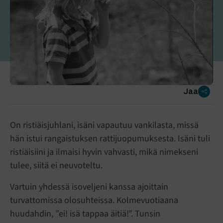
Jaa
On ristiäisjuhlani, isäni vapautuu vankilasta, missä
hän istui rangaistuksen rattijuopumuksesta. Isäni tuli
ristiäisiini ja ilmaisi hyvin vahvasti, mikä nimekseni
tulee, siitä ei neuvoteltu.
Vartuin yhdessä isoveljeni kanssa ajoittain
turvattomissa olosuhteissa. Kolmevuotiaana
huudahdin, ”ei! isä tappaa äitiä!”. Tunsin