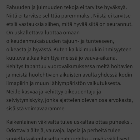
Pahuuden ja julmuuden tekoja ei tarvitse hyväksyä.
Niitä ei tarvitse selittää paremmaksi. Niistä ei tarvitse
etsiä vastauksia siihen, mitä hyvää siitä on seurannut.
On uskallettava luottaa omaan
oikeudenmukaisuuden tajuun- ja tunteeseen,
oikeasta ja hyvästä. Kuten kaikki muukin ihmisyyteen
kuuluva alkaa kehittyä meissä jo vauva-aikana.
Kehitys tapahtuu vuorovaikutuksessa meitä hoitavien
ja meistä huolehtivien aikuisten avulla yhdessä kodin
ilmapiirin ja muun lähiympäristön vaikutuksesta.
Meille kasvaa ja kehittyy oikeudentaju ja
selviytymiskyky, jonka ajattelen olevan osa arvokasta,
sisäistä voimavaaramme.
Kaikenlainen väkivalta tulee uskaltaa ottaa puheeksi.
Odottavia äitejä, vauvoja, lapsia ja perheitä tulee
suojella kaikenlaiselta pahuudelta – myös välillisesti