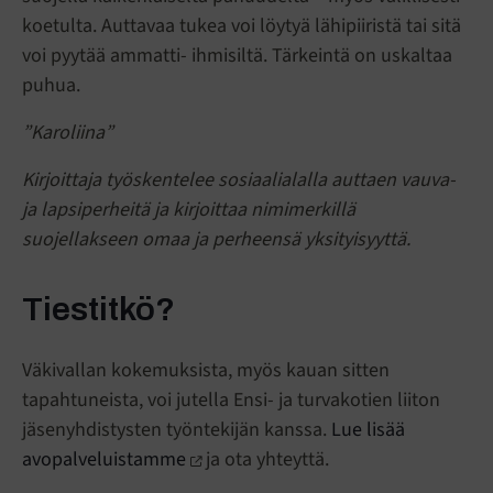
koetulta. Auttavaa tukea voi löytyä lähipiiristä tai sitä
voi pyytää ammatti- ihmisiltä. Tärkeintä on uskaltaa
puhua.
”Karoliina”
Kirjoittaja työskentelee sosiaalialalla auttaen vauva-
ja lapsiperheitä ja kirjoittaa nimimerkillä
suojellakseen omaa ja perheensä yksityisyyttä.
Tiestitkö?
Väkivallan kokemuksista, myös kauan sitten
tapahtuneista, voi jutella Ensi- ja turvakotien liiton
jäsenyhdistysten työntekijän kanssa.
Lue lisää
avopalveluistamme
ja ota yhteyttä.