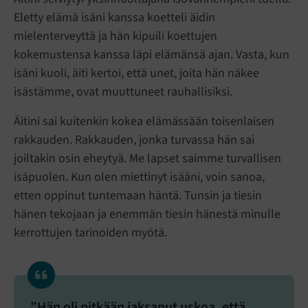
Eletty elämä isäni kanssa koetteli äidin
mielenterveyttä ja hän kipuili koettujen
kokemustensa kanssa läpi elämänsä ajan. Vasta, kun
isäni kuoli, äiti kertoi, että unet, joita hän näkee
isästämme, ovat muuttuneet rauhallisiksi.
Äitini sai kuitenkin kokea elämässään toisenlaisen
rakkauden. Rakkauden, jonka turvassa hän sai
joiltakin osin eheytyä. Me lapset saimme turvallisen
isäpuolen. Kun olen miettinyt isääni, voin sanoa,
etten oppinut tuntemaan häntä. Tunsin ja tiesin
hänen tekojaan ja enemmän tiesin hänestä minulle
kerrottujen tarinoiden myötä.
”Hän oli pitkään jaksanut uskoa, että