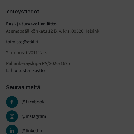
Yhteystiedot
Ensi- ja turvakotien liitto
Asemapäällikönkatu 12 B, 4. krs, 00520 Helsinki
toimisto@etkl.fi
Y-tunnus: 0201112-5
Rahankeräyslupa RA/2020/1625
Lahjoitusten käyttö
Seuraa meitä
@facebook
@instagram
@linkedin