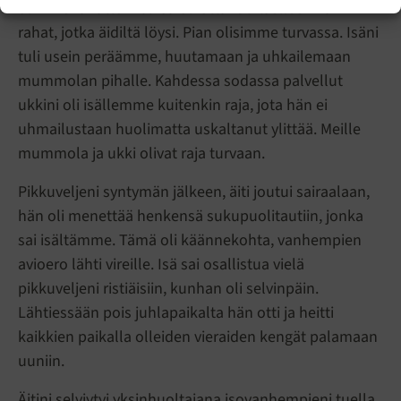
olimme rahattomia. Isä oli ottanut itselleen kaikki
rahat, jotka äidiltä löysi. Pian olisimme turvassa. Isäni
tuli usein peräämme, huutamaan ja uhkailemaan
mummolan pihalle. Kahdessa sodassa palvellut
ukkini oli isällemme kuitenkin raja, jota hän ei
uhmailustaan huolimatta uskaltanut ylittää. Meille
mummola ja ukki olivat raja turvaan.
Pikkuveljeni syntymän jälkeen, äiti joutui sairaalaan,
hän oli menettää henkensä sukupuolitautiin, jonka
sai isältämme. Tämä oli käännekohta, vanhempien
avioero lähti vireille. Isä sai osallistua vielä
pikkuveljeni ristiäisiin, kunhan oli selvinpäin.
Lähtiessään pois juhlapaikalta hän otti ja heitti
kaikkien paikalla olleiden vieraiden kengät palamaan
uuniin.
Äitini selviytyi yksinhuoltajana isovanhempieni tuella.