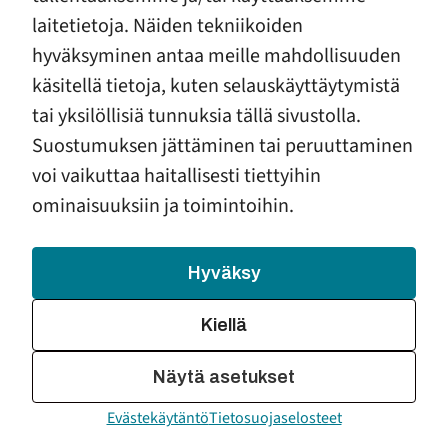
itsensä valmiiksi. Hän oli tottunut toimimaan näissä
laitetietoja. Näiden tekniikoiden
tilanteissa. Jonkin ajan kuluttua olimme
hyväksyminen antaa meille mahdollisuuden
pakkasyössä. Äiti oli surullinen ja hänen kasvoiltaan
käsitellä tietoja, kuten selauskäyttäytymistä
paistaa huoli. Vielä syntymätön pikkuveljeni oli hänen
tai yksilöllisiä tunnuksia tällä sivustolla.
ison vatsansa suojassa.
Suostumuksen jättäminen tai peruuttaminen
voi vaikuttaa haitallisesti tiettyihin
ominaisuuksiin ja toimintoihin.
”Isoveli auttoi minulle ulkovaatteet päälle
ja puki itsensä valmiiksi. Hän oli tottunut
Hyväksy
toimimaan näissä tilanteissa.”
Kiellä
Näytä asetukset
Ties monennenko kerran olimme matkalla
Evästekäytäntö
Tietosuojaselosteet
mummolaan. Menimme sinne kävellen, koska