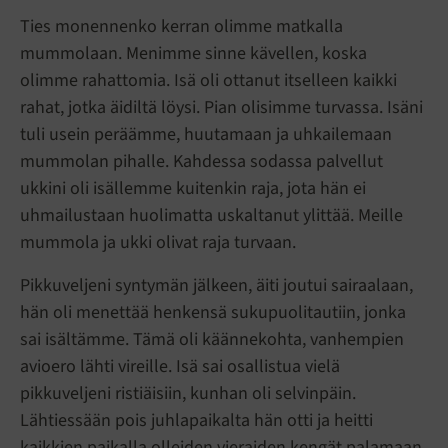
Ties monennenko kerran olimme matkalla
mummolaan. Menimme sinne kävellen, koska
olimme rahattomia. Isä oli ottanut itselleen kaikki
rahat, jotka äidiltä löysi. Pian olisimme turvassa. Isäni
tuli usein peräämme, huutamaan ja uhkailemaan
mummolan pihalle. Kahdessa sodassa palvellut
ukkini oli isällemme kuitenkin raja, jota hän ei
uhmailustaan huolimatta uskaltanut ylittää. Meille
mummola ja ukki olivat raja turvaan.
Pikkuveljeni syntymän jälkeen, äiti joutui sairaalaan,
hän oli menettää henkensä sukupuolitautiin, jonka
sai isältämme. Tämä oli käännekohta, vanhempien
avioero lähti vireille. Isä sai osallistua vielä
pikkuveljeni ristiäisiin, kunhan oli selvinpäin.
Lähtiessään pois juhlapaikalta hän otti ja heitti
kaikkien paikalla olleiden vieraiden kengät palamaan